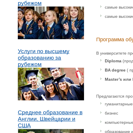
рубежом
самые высокие
самые высоки
Программа об
Услуги по высшему
В университете п
образованию за
Diploma
(прод
рубежом
BA degree
( п
Master’s или
Предлагаются пр
гуманитарные
Среднее образование в
бизнес
Англии, Швейцарии и
компьютерные
США
образование 