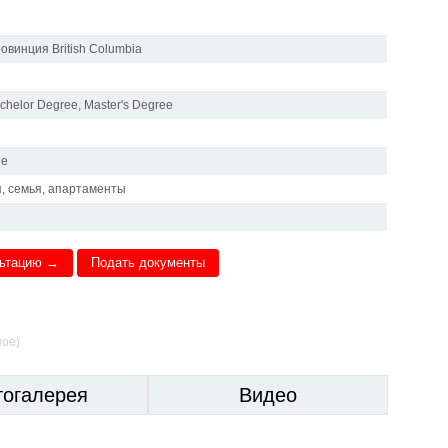
овинция British Columbia
chelor Degree, Master's Degree
ие
, семья, апартаменты
льтацию →
Подать документы
ное)
тогалерея
Видео