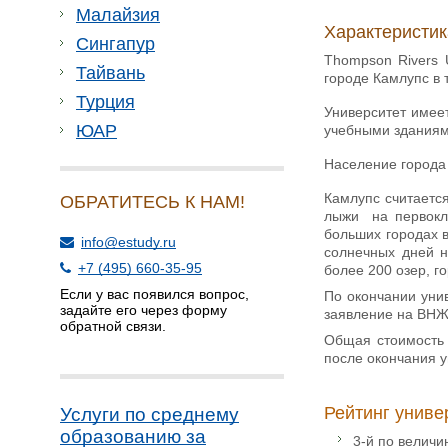
Малайзия
Характеристик
Сингапур
Thompson Rivers 
Тайвань
городе Камлупс в 
Турция
Университет имее
ЮАР
учебными здания
Население города 
Камлупс считаетс
ОБРАТИТЕСЬ К НАМ!
лыжи на первокла
больших городах в
info@estudy.ru
солнечных дней н
+7 (495) 660-35-95
более 200 озер, го
Если у вас появился вопрос,
По окончании унив
задайте его через форму
заявление на ВНЖ.
обратной связи.
Общая стоимость 
после окончания у
Рейтинг униве
Услуги по среднему
образованию за
3-й по величи