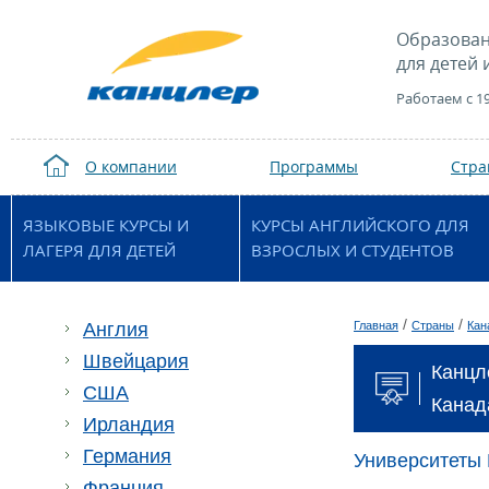
Образован
для детей 
Работаем с 1
О компании
Программы
Стр
ЯЗЫКОВЫЕ КУРСЫ И
КУРСЫ АНГЛИЙСКОГО ДЛЯ
ЛАГЕРЯ ДЛЯ ДЕТЕЙ
ВЗРОСЛЫХ И СТУДЕНТОВ
/
/
Англия
Главная
Страны
Кан
Швейцария
Канцл
США
Канад
Ирландия
Германия
Университеты
Франция