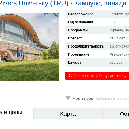
vers University (TRU) - Камлупс, Канада
Расположение
Камлупс, пр
Год основания
1970
Программы
Diploma, Ba
Возраст
от 17 лет
Продолжительность
см. описан
Проживание
Резиденция
Цена от
$15,080
Забронировать / Получить консу
Мой выбор
(добавить в избран
е и цены
Карта
Фо