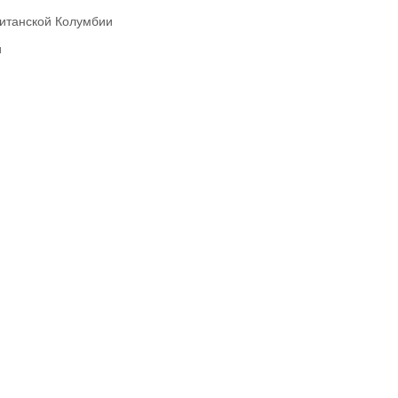
ританской Колумбии
и