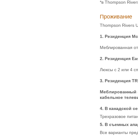
*в Thompson Rivers
Проживание
Thompson Rivers U
1.
Резиденция McG
Меблированная отд
2.
Резиденция Eas
Люксы с 2 или 4 с
3.
Резиденция TRU
Меблированный о
кабельное телев
4.
В канадской с
Трехразовое питан
5.
В съемных апа
Все варианты пре