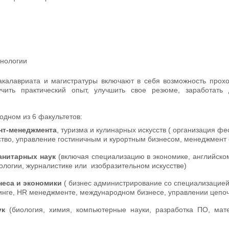
хнологии
калавриата и магистратуры включают в себя возможность прохо
учить практический опыт, улучшить свое резюме, заработать
одном из 6 факультетов:
нт-менеджмента
, туризма и кулинарных искусств ( организация ф
тво, управление гостиничным и курортным бизнесом, менеджмент
анитарных наук
(включая специализацию в экономике, английском
ологии, журналистике или изобразительном искусстве)
неса и экономики
( бизнес администрирование со специализацией 
инге, HR менеджменте, международном бизнесе, управлении цепоч
ук
(биология, химия, компьютерные науки, разработка ПО, мат