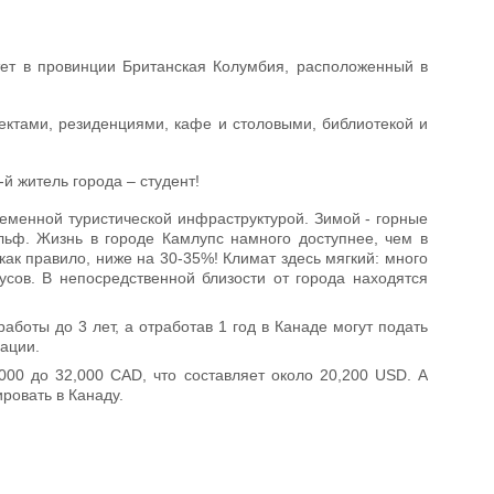
итет в провинции Британская Колумбия, расположенный в
ктами, резиденциями, кафе и столовыми, библиотекой и
-й житель города – студент!
еменной туристической инфраструктурой. Зимой - горные
льф. Жизнь в городе Камлупс намного доступнее, чем в
как правило, ниже на 30-35%! Климат здесь мягкий: много
усов. В непосредственной близости от города находятся
аботы до 3 лет, а отработав 1 год в Канаде могут подать
ации.
000 до 32,000 CAD, что составляет около 20,200 USD. А
ровать в Канаду.
я