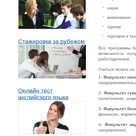
наука
инжиниринг
туризм
торговля и те
Стажировка за рубежом
Все программы ба
возможность пол
работодателем.
Учиться можно на 
1
-
Факультет иве
предпринимательс
Онлайн тест
2-
Факультет гум
английского языка
политологии, соци
3-
Факультет биз
финансах, маркет
4-
Факультет на
направления)