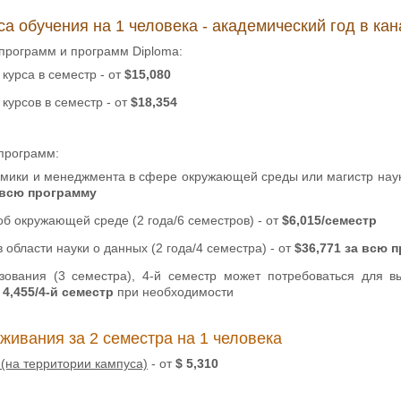
са обучения на 1 человека - академический год в ка
программ и программ Diploma:
4 курса в семестр - от
$15,080
5 курсов в семестр - от
$18,354
 программ:
омики и менеджмента в сфере окружающей среды или магистр наук
а всю программу
об окружающей среде (2 года/6 семестров) - от
$6,015/семестр
в области науки о данных (2 года/4 семестра) - от
$36,771 за всю 
зования (3 семестра), 4-й семестр может потребоваться для 
 4,455/4-й семестр
при необходимости
живания за 2 семестра на 1 человека
 (на территории кампуса)
- от
$ 5,310