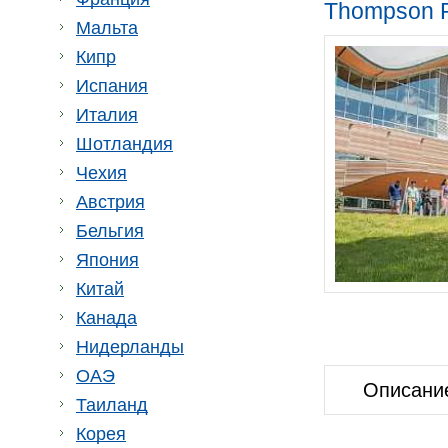
Thompson Ri
Мальта
Кипр
Испания
Италия
Шотландия
Чехия
Австрия
Бельгия
Япония
Китай
Канада
Нидерланды
ОАЭ
Описани
Таиланд
Корея