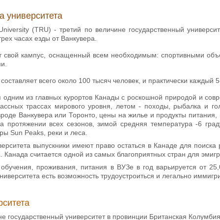
а университета
University (TRU) - третий по величине государственный универс
трех часах езды от Ванкувера.
т свой кампус, оснащенный всем необходимым: спортивными объе
ми.
составляет всего около 100 тысяч человек, и практически каждый 5
я одним из главных курортов Канады с роскошной природой и совр
ссных трассах мирового уровня, летом - походы, рыбалка и го
роде Ванкувера или Торонто, цены на жилье и продукты питания, 
а протяжении всех сезонов, зимой средняя температура -6 град
ры Sun Peaks, реки и леса.
ерситета выпускники имеют право остаться в Канаде для поиска р
 Канада считается одной из самых благоприятных стран для эмигр
обучения, проживания, питания в ВУЗе в год варьируется от 25,
ниверситета есть возможность трудоустроиться и легально иммигри
рситета
не государственный университет в провинции Британская Колумби