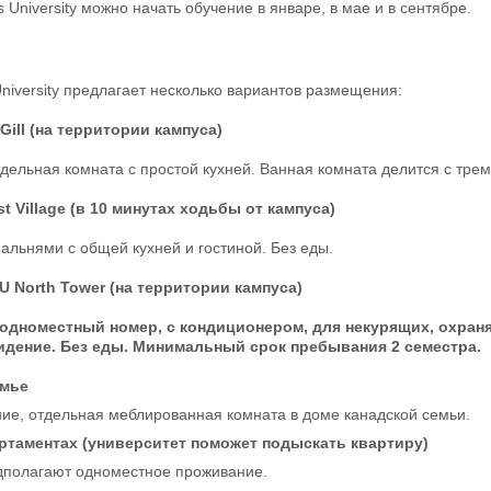
 University можно начать обучение в январе, в мае и в сентябре.
niversity предлагает несколько вариантов размещения:
ill (на территории кампуса)
ельная комната с простой кухней. Ванная комната делится с трем
t Village (в 10 минутах ходьбы от кампуса)
пальнями с общей кухней и гостиной. Без еды.
 North Tower (на территории кампуса)
дноместный номер, с кондиционером, для некурящих, охраняе
идение. Без еды. Минимальный срок пребывания 2 семестра.
емье
ие, отдельная меблированная комната в доме канадской семьи.
ртаментах (университет поможет подыскать квартиру)
дполагают одноместное проживание.