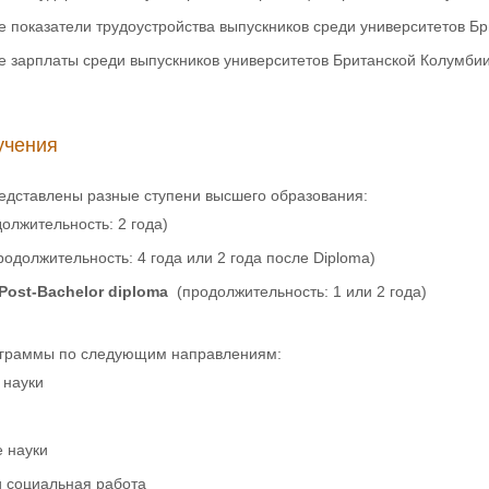
 показатели трудоустройства выпускников среди университетов Б
е зарплаты среди выпускников университетов Британской Колумби
учения
редставлены разные ступени высшего образования:
олжительность: 2 года)
родолжительность: 4 года или 2 года после Diploma)
 Post-Bachelor diploma
(продолжительность: 1 или 2 года)
ограммы по следующим направлениям:
 науки
 науки
и социальная работа