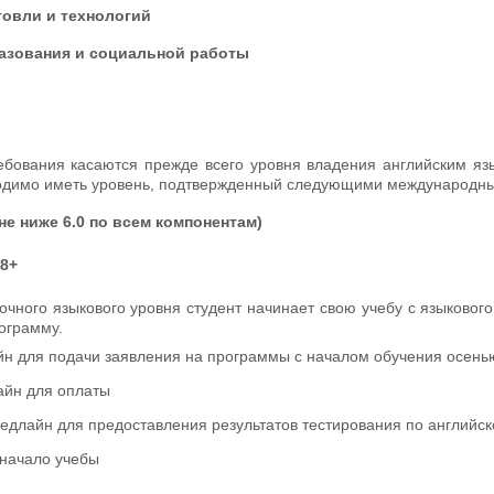
говли и технологий
азования и социальной работы
ебования касаются прежде всего уровня владения английским яз
димо иметь уровень, подтвержденный следующими международн
( не ниже 6.0 по всем компонентам)
88+
очного языкового уровня студент начинает свою учебу с языковог
 программу.
йн для подачи заявления на программы с началом обучения осень
айн для оплаты
дедлайн для предоставления результатов тестирования по английск
 начало учебы