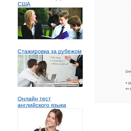
США
Стажировка за рубежом
Отп
* О
** 
Онлайн тест
английского языка