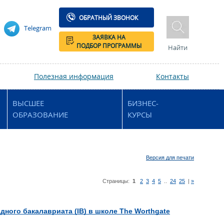
ОБРАТНЫЙ ЗВОНОК
Telegram
ЗАЯВКА НА
ПОДБОР ПРОГРАММЫ
Найти
Полезная информация
Контакты
ВЫСШЕЕ
БИЗНЕС-
ОБРАЗОВАНИЕ
КУРСЫ
Версия для печати
Страницы:
1
2
3
4
5
..
24
25
|
»
ного бакалавриата (IB) в школе The Worthgate