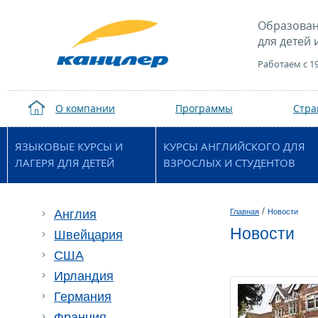
Образован
для детей 
Работаем с 1
О компании
Программы
Стр
ЯЗЫКОВЫЕ КУРСЫ И
КУРСЫ АНГЛИЙСКОГО ДЛЯ
ЛАГЕРЯ ДЛЯ ДЕТЕЙ
ВЗРОСЛЫХ И СТУДЕНТОВ
/
Англия
Главная
Новости
Новости
Швейцария
США
Ирландия
Германия
Франция