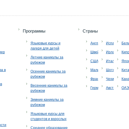
Программы
Страны
Языковые курсы и
Англия
Испания
Бел
лагеря для детей
лер
Швейцария
Ирландия
Кип
Летние каникулы за
США
Италия
Япо
рубежом
ва в
Мальта
Шотландия
Кит
Осенние каникулы за
рубежом
Франция
Чехия
Кан
ов
Весенние каникулы за
Германия
Австрия
ОА
рубежом
Зимние каникулы за
рубежом
Языковые курсы для
студентов и взрослых
ости
Среднее образование