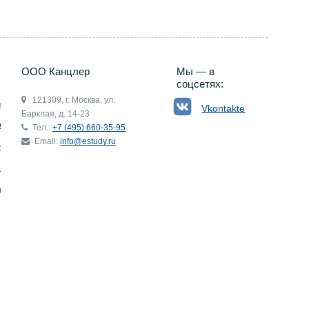
ООО Канцлер
Мы — в
соцсетях:
121309, г. Москва, ул.
ьгия
Vkontakte
Барклая, д. 14-23
р
Тел.:
+7 (495) 660-35-95
Email:
info@estudy.ru
ния
ай
ада
Э