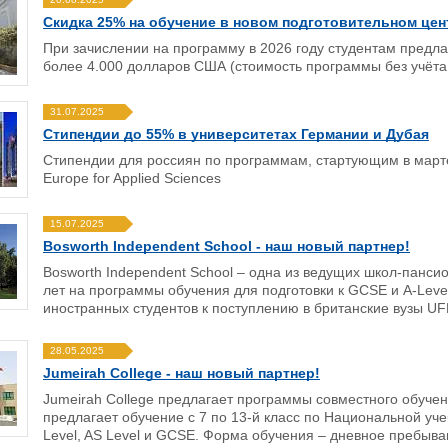
Скидка 25% на обучение в новом подготовительном центр
При зачислении на программу в 2026 году студентам предла
более 4.000 долларов США (стоимость программы без учёта 
31.07.2025
Стипендии до 55% в университетах Германии и Дубая
Стипендии для россиян по программам, стартующим в марте и
Europe for Applied Sciences
15.07.2025
Bosworth Independent School - наш новый партнер!
Bosworth Independent School – одна из ведущих школ-пансио
лет на программы обучения для подготовки к GCSE и A-Leve
иностранных студентов к поступлению в британские вузы UF
28.05.2025
Jumeirah College - наш новый партнер!
Jumeirah College предлагает программы совместного обучени
предлагает обучение с 7 по 13-й класс по Национальной уч
Level, AS Level и GCSE. Форма обучения – дневное пребыва