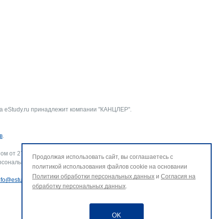
а eStudy.ru принадлежит компании "КАНЦЛЕР".
в
.
ом от 27.07.2006 г. № 152-ФЗ «О персональных данных».
Продолжая использовать сайт, вы соглашаетесь с
рсональных данных и использование файлов cookie. В случае
политикой использования файлов cookie на основании
Политики обработки персональных данных
и
Согласия на
nfo@estudy.ru
.
обработку персональных данных
.
OK