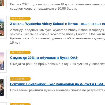
Выпуск 2026 года по программе IB достиг впечатляющего ср
среднемирового показателя в 30,88 балла.
14.05.2026
2 школы Wycombe Abbey School в Китае - наши новые п
2 международных кампуса Wycombe Abbey School в городах
элитной школы-пансиона Wycombe Abbey London. Обе частн
британского образования, уделяя особое внимание индивиду
18 лет.
26.11.2025
Скидка до 20% на обучение в Вузах ОАЭ
Скидки за раннее бронирование в одни из лучших универси
07.10.2025
Рейтинги Британских школ пансионов по A-level и GCSE 
Объявлены рейтинги лучших школ-пансионов по результатам
20.08.2025