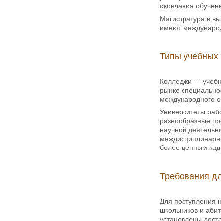
окончания обучен
Магистратура в в
имеют международ
Типы учебных
Колледжи — учебны
рынке специальнос
международного об
Университеты раб
разнообразные пр
научной деятельно
междисциплинарное
более ценным кад
Требования дл
Для поступления н
школьников и абит
установлены доста