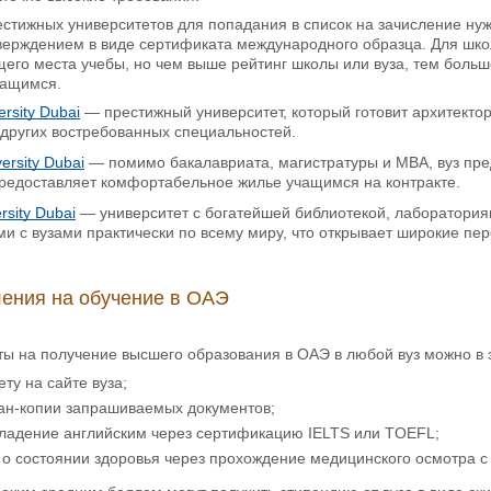
стижных университетов для попадания в список на зачисление ну
верждением в виде сертификата международного образца. Для шко
его места учебы, но чем выше рейтинг школы или вуза, тем боль
чащимся.
rsity Dubai
— престижный университет, который готовит архитектор
других востребованных специальностей.
ersity Dubai
— помимо бакалавриата, магистратуры и МВА, вуз пре
предоставляет комфортабельное жилье учащимся на контракте.
rsity Dubai
— университет с богатейшей библиотекой, лаборатори
и с вузами практически по всему миру, что открывает широкие пе
ения на обучение в ОАЭ
ы на получение высшего образования в ОАЭ в любой вуз можно в 
ету на сайте вуза;
кан-копии запрашиваемых документов;
владение английским через сертификацию IELTS или TOEFL;
 о состоянии здоровья через прохождение медицинского осмотра с 