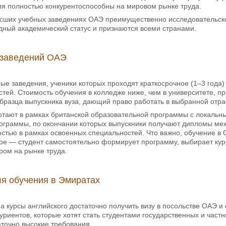
ия полностью конкурентоспособны на мировом рынке труда.
ысших учебных заведениях ОАЭ преимущественно исследовательско
ный академический статус и признаются всеми странами.
 заведений ОАЭ
е заведения, ученики которых проходят краткосрочное (1–3 года
тей. Стоимость обучения в колледже ниже, чем в университете, п
разца выпускника вуза, дающий право работать в выбранной отра
отают в рамках британской образовательной программы с локальн
ограммы, по окончании которых выпускники получают дипломы меж
стью в рамках освоенных специальностей. Что важно, обучение в
 — студент самостоятельно формирует программу, выбирает курсы
ром на рынке труда.
я обучения в Эмиратах
а курсы английского достаточно получить визу в посольстве ОАЭ и 
уриентов, которые хотят стать студентами государственных и час
точно высокие требования.