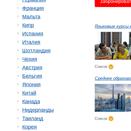
Забронировать
Франция
Мальта
Кипр
Языковые курсы 
Испания
Италия
Шотландия
Чехия
Список
Австрия
Бельгия
Среднее образов
Япония
Китай
Канада
Нидерланды
Таиланд
Список
Корея