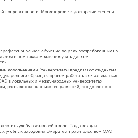
й направленности. Магистерские и докторские степени
) профессиональное обучение по ряду востребованных на
ри этом в нем также можно получить диплом
сли.
ыми дополнениями. Университеты предлагают студентам
дународного образца с правом работать или заниматься
 ОАЭ в локальных и международных университетах
, развивается на стыке направлений, что делает его
оплатить учебу в языковой школе. Тогда как для
тных учебных заведений Эмиратов, правительством ОАЭ