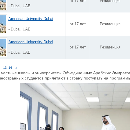
от 17 лет
Резиденция
- Dubai, UAE
American University Dubai
от 17 лет
Резиденция
- Dubai, UAE
American University Dubai
от 17 лет
Резиденция
- Dubai, UAE
..
13
14
|
»
в частные школы и университеты Объединенных Арабских Эмиратов
иностранных студентов прилетают в страну поступать на программ