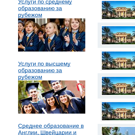
Услуги по среднему
образованию за
рубежом
Услуги по высшему
образованию за
рубежом
Среднее образование в
Англии, Швейцарии и