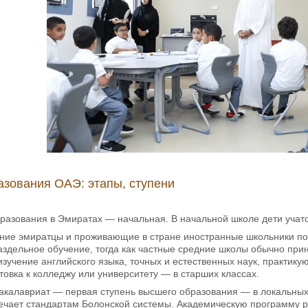
азования ОАЭ: этапы, ступени
разования в Эмиратах — начальная. В начальной школе дети учатся
ние эмиратцы и проживающие в стране иностранные школьники полу
здельное обучение, тогда как частные средние школы обычно при
изучение английского языка, точных и естественных наук, практику
товка к колледжу или университету — в старших классах.
калавриат — первая ступень высшего образования — в локальных 
ечает стандартам Болонской системы. Академическую программу р