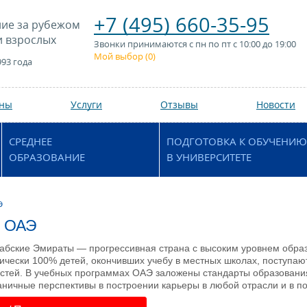
+7 (495) 660-35-95
ие за рубежом
и взрослых
Звонки принимаются с пн по пт с 10:00 до 19:00
Мой выбор (
0
)
993 года
аны
Услуги
Отзывы
Новости
СРЕДНЕЕ
ПОДГОТОВКА К ОБУЧЕНИЮ
ОБРАЗОВАНИЕ
В УНИВЕРСИТЕТЕ
Э
в ОАЭ
бские Эмираты — прогрессивная страна с высоким уровнем образ
тически 100% детей, окончивших учебу в местных школах, поступа
остей. В учебных программах ОАЭ заложены стандарты образования
аничные перспективы в построении карьеры в любой отрасли и в п