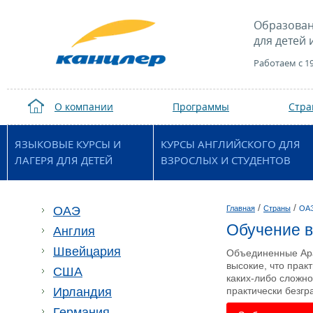
Образован
для детей 
Работаем с 1
О компании
Программы
Стр
ЯЗЫКОВЫЕ КУРСЫ И
КУРСЫ АНГЛИЙСКОГО ДЛЯ
ЛАГЕРЯ ДЛЯ ДЕТЕЙ
ВЗРОСЛЫХ И СТУДЕНТОВ
/
/
ОАЭ
Главная
Страны
ОА
Обучение 
Англия
Швейцария
Объединенные Ара
высокие, что прак
США
каких-либо сложн
Ирландия
практически безгр
Германия