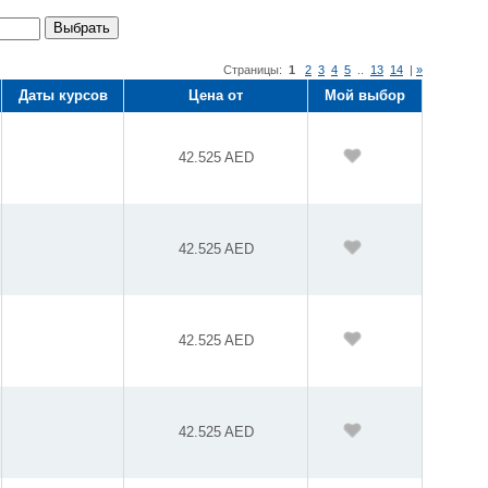
Выбрать
Страницы:
1
2
3
4
5
..
13
14
|
»
Даты курсов
Цена от
Мой выбор
42.525 AED
42.525 AED
42.525 AED
42.525 AED