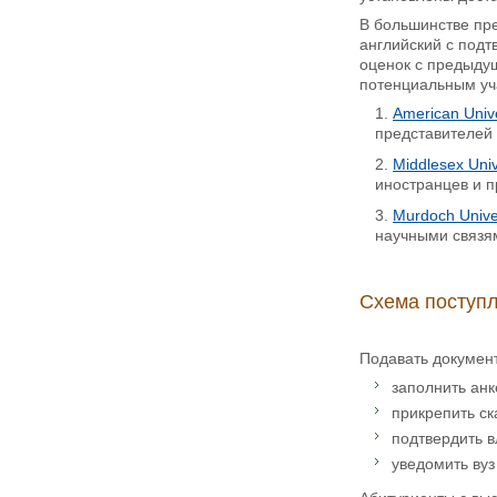
В большинстве пре
английский с подт
оценок с предыдущ
потенциальным у
American Unive
представителей 
Middlesex Univ
иностранцев и 
Murdoch Unive
научными связям
Схема поступл
Подавать документ
заполнить анк
прикрепить с
подтвердить 
уведомить вуз