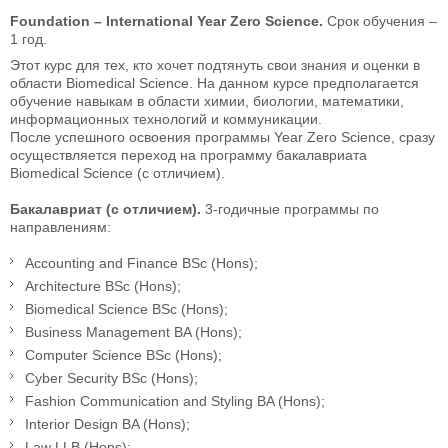
Foundation –
International Year Zero
Science.
Срок обучения –
1 год.
Этот курс для тех, кто хочет подтянуть свои знания и оценки в
области Biomedical Science. На данном курсе предполагается
обучение навыкам в области химии, биологии, математики,
информационных технологий и коммуникации.
После успешного освоения программы Year Zero Science, сразу
осуществляется переход на программу бакалавриата
Biomedical Science (с отличием).
Бакалавриат (с отличием).
3-годичные программы по
направлениям:
Accounting and Finance BSc (Hons);
Architecture BSc (Hons);
Biomedical Science BSc (Hons);
Business Management BA (Hons);
Computer Science BSc (Hons);
Cyber Security BSc (Hons);
Fashion Communication and Styling BA (Hons);
Interior Design BA (Hons);
Law LLB (Hons);