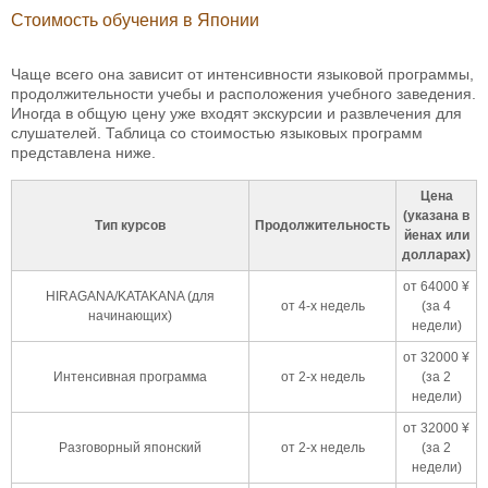
Стоимость обучения в Японии
Чаще всего она зависит от интенсивности языковой программы,
продолжительности учебы и расположения учебного заведения.
Иногда в общую цену уже входят экскурсии и развлечения для
слушателей. Таблица со стоимостью языковых программ
представлена ниже.
Цена
(указана в
Тип курсов
Продолжительность
йенах или
долларах)
от 64000 ¥
HIRAGANA/KATAKANA (для
от 4-х недель
(за 4
начинающих)
недели)
от 32000 ¥
Интенсивная программа
от 2-х недель
(за 2
недели)
от 32000 ¥
Разговорный японский
от 2-х недель
(за 2
недели)