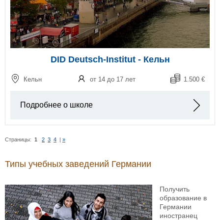
DID Deutsch-Institut - Кельн
Кельн
от 14 до 17 лет
1.500 €
Подробнее о школе
Страницы:
1
2
3
4
|
»
Типы учебных заведений Германии
Получить
образование в
Германии
иностранец