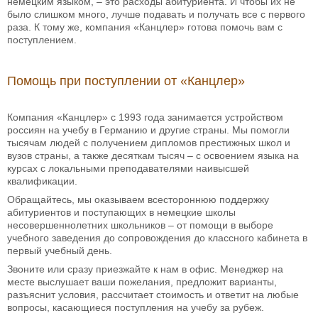
немецким языком, – это расходы абитуриента. И чтобы их не
было слишком много, лучше подавать и получать все с первого
раза. К тому же, компания «Канцлер» готова помочь вам с
поступлением.
Помощь при поступлении от «Канцлер»
Компания «Канцлер» с 1993 года занимается устройством
россиян на учебу в Германию и другие страны. Мы помогли
тысячам людей с получением дипломов престижных школ и
вузов страны, а также десяткам тысяч – с освоением языка на
курсах с локальными преподавателями наивысшей
квалификации.
Обращайтесь, мы оказываем всестороннюю поддержку
абитуриентов и поступающих в немецкие школы
несовершеннолетних школьников – от помощи в выборе
учебного заведения до сопровождения до классного кабинета в
первый учебный день.
Звоните или сразу приезжайте к нам в офис. Менеджер на
месте выслушает ваши пожелания, предложит варианты,
разъяснит условия, рассчитает стоимость и ответит на любые
вопросы, касающиеся поступления на учебу за рубеж.