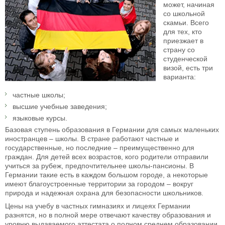
может, начиная
со школьной
скамьи. Всего
для тех, кто
приезжает в
страну со
студенческой
визой, есть три
варианта:
частные школы;
высшие учебные заведения;
языковые курсы.
Базовая ступень образования в Германии для самых маленьких
иностранцев – школы. В стране работают частные и
государственные, но последние – преимущественно для
граждан. Для детей всех возрастов, кого родители отправили
учиться за рубеж, предпочтительнее школы-пансионы. В
Германии такие есть в каждом большом городе, а некоторые
имеют благоустроенные территории за городом – вокруг
природа и надежная охрана для безопасности школьников.
Цены на учебу в частных гимназиях и лицеях Германии
разнятся, но в полной мере отвечают качеству образования и
уровню выдаваемого аттестата о полном среднем образовании