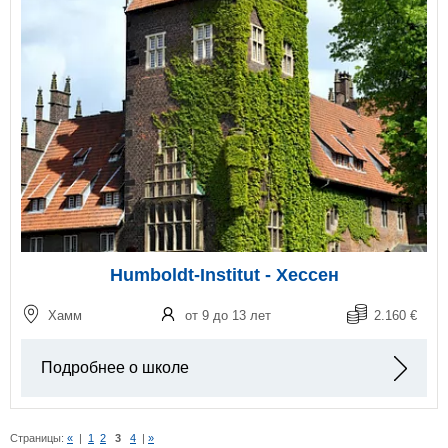
Humboldt-Institut - Хессен
Хамм
от 9 до 13 лет
2.160 €
Подробнее о школе
Страницы:
«
|
1
2
3
4
|
»