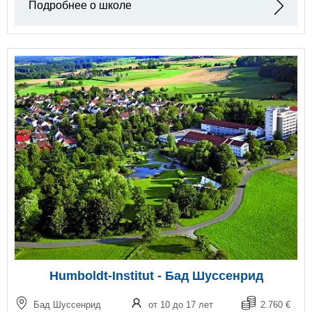
Подробнее о школе
Humboldt-Institut - Бад Шуссенрид
Бад Шуссенрид
от 10 до 17 лет
2.760 €