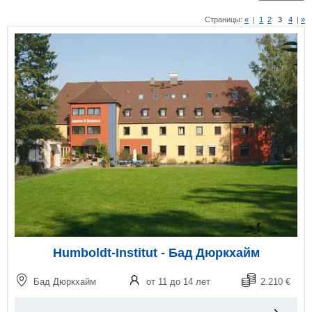
Страницы:
«
|
1
2
3
4
|
»
Humboldt-Institut - Бад Дюркхайм
Бад Дюркхайм
от 11 до 14 лет
2.210 €