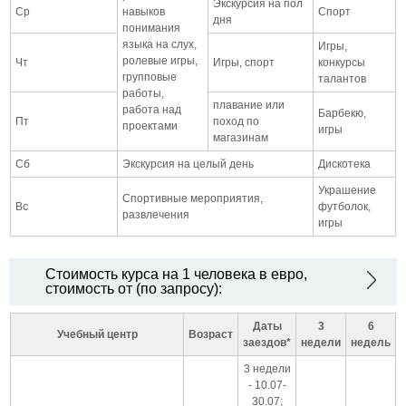
Экскурсия на пол
Ср
навыков
Спорт
дня
понимания
языка на слух,
Игры,
ролевые игры,
Чт
Игры, спорт
конкурсы
групповые
талантов
работы,
плавание или
работа над
Барбекю,
Пт
поход по
проектами
игры
магазинам
Сб
Экскурсия на целый день
Дискотека
Украшение
Спортивные мероприятия,
Вс
футболок,
развлечения
игры
Стоимость курса на 1 человека в евро,
стоимость от (по запросу):
Даты
3
6
Учебный центр
Возраст
заездов*
недели
недель
3 недели
- 10.07-
30.07;