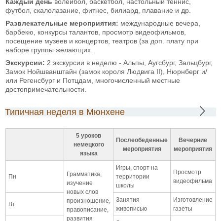
Каждый день
волейбол, баскетбол, настольный теннис,
футбол, скалолазание, фитнес, билиард, плавание и др.
Развлекательные мероприятия:
международные вечера,
барбекю, конкурсы талантов, просмотр видеофильмов,
посещение музеев и концертов, театров (за доп. плату при
наборе группы желающих.
Экскурсии:
2 экскурсии в неделю - Альпы, Аугсбург, Зальцбург,
Замок Нойшванштайн (замок короля Людвига II), Нюрнберг и/
или Регенсбург и Потцдам, многочисленный местные
достопримечательности.
Типичная неделя в Мюнхене
5 уроков
Послеобеденные
Вечерние
немецкого
мероприятия
мероприятия
языка
Игры, спорт на
Просмотр
Грамматика,
Пн
территории
видеофильма
изучение
школы
новых слов
Занятия
Изготовление
произношение,
Вт
живописью
газеты
правописание,
развития