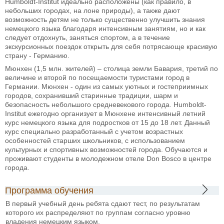
Humboldt-Institut идеально расположены (как правило, в
небольших городах, на лоне природы), а также дают
возможность детям не только существенно улучшить знания
немецкого языка благодаря интенсивным занятиям, но и как
следует отдохнуть, заняться спортом, а в течение
экскурсионных поездок открыть для себя потрясающе красивую
страну - Германию.
Мюнхен (1,5 млн. жителей) – столица земли Бавария, третий по
величине и второй по посещаемости туристами город в
Германии. Мюнхен - один из самых уютных и гостеприимных
городов, сохранивший старинные традиции, шарм и
безопасность небольшого средневекового города. Humboldt-
Institut ежегодно организует в Мюнхене интенсивный летний
курс немецкого языка для подростков от 15 до 18 лет. Данный
курс специально разработанный с учетом возрастных
особенностей старших школьников, с использованием
культурных и спортивных возможностей города. Обучаются и
проживают студенты в молодежном отеле Don Bosco в центре
города.
Программа обучения
В первый учебный день ребята сдают тест, по результатам
которого их распределяют по группам согласно уровню
владения немецким языком.