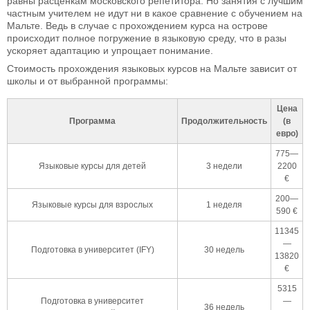
равны расценкам московского репетитора. Но занятия с лучшим
частным учителем не идут ни в какое сравнение с обучением на
Мальте. Ведь в случае с прохождением курса на острове
происходит полное погружение в языковую среду, что в разы
ускоряет адаптацию и упрощает понимание.
Стоимость прохождения языковых курсов на Мальте зависит от
школы и от выбранной программы:
Цена
Программа
Продолжительность
(в
евро)
775—
Языковые курсы для детей
3 недели
2200
€
200—
Языковые курсы для взрослых
1 неделя
590 €
11345
—
Подготовка в университет (IFY)
30 недель
13820
€
5315
Подготовка в университет
—
36 недель