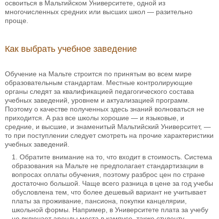
освоиться в Мальтийском Университете, одной из
многочисленных средних или высших школ — разительно
проще.
Как выбрать учебное заведение
Обучение на Мальте строится по принятым во всем мире
образовательным стандартам. Местные контролирующие
органы следят за квалификацией педагогического состава
учебных заведений, уровнем и актуализацией программ.
Поэтому о качестве полученных здесь знаний волноваться не
приходится. А раз все школы хорошие — и языковые, и
средние, и высшие, и знаменитый Мальтийский Университет, —
то при поступлении следует смотреть на прочие характеристики
учебных заведений.
Обратите внимание на то, что входит в стоимость. Система
образования на Мальте не предполагает стандартизации в
вопросах оплаты обучения, поэтому разброс цен по стране
достаточно большой. Чаще всего разница в цене за год учебы
обусловлена тем, что более дешевый вариант не учитывает
платы за проживание, пансиона, покупки канцелярии,
школьной формы. Например, в Университете плата за учебу
не включает аренды места в кампусе, также студенту