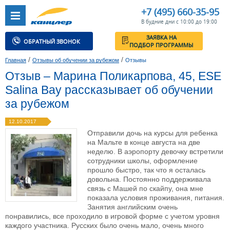
+7 (495) 660-35-95
В будние дни с 10:00 до 19:00
ЗАЯВКА НА
ОБРАТНЫЙ ЗВОНОК
ПОДБОР ПРОГРАММЫ
/
/
Главная
Отзывы об обучении за рубежом
Отзывы
Отзыв – Марина Поликарпова, 45, ESE
Salina Bay рассказывает об обучении
за рубежом
12.10.2017
Отправили дочь на курсы для ребенка
на Мальте в конце августа на две
неделю. В аэропорту девочку встретили
сотрудники школы, оформление
прошло быстро, так что я осталась
довольна. Постоянно поддерживала
связь с Машей по скайпу, она мне
показала условия проживания, питания.
Занятия английским очень
понравились, все проходило в игровой форме с учетом уровня
каждого участника. Русских было очень мало, очень много