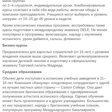
мини-группах
по 2–4 слушателя, индивидуальные уроки. Комбинированные
курсы сочетают в себе оба вида работы, включая обеды в
компании преподавателя. Учащиеся могут выбирать и уровень
нагрузки: от 10–15 до 46 уроков в неделю.
Кроме классических языковых программ, востребованы также
курсы подготовки к международному экзамену DELE. Не менее
популярны и программы, включающие, наряду с изучением
испанского, уроки дайвинга, сальсы, фламенко.
Бизнес-курсы
Предназначены для взрослых слушателей (от 16 лет) с уровнем
владения языком выше среднего. Включают целенаправленное
изучение деловой лексики и подготовку к официальному
экзамену Торговой палаты Мадрида.
Среднее образование
Обычно дети поступают в испанские учебные заведения в 11–
16 лет. Компания «Канцлер» плодотворно сотрудничает с одной
из лучших частных школ страны — Caxton College. Она дает
классическое британское образование с одновременным
получением аттестата испанского образца. Однако обучение
может быть организовано и в других учреждениях. Большинство
из них предлагают, наряду с британским учебным планом,
популярную программу Международного бакалавриата.