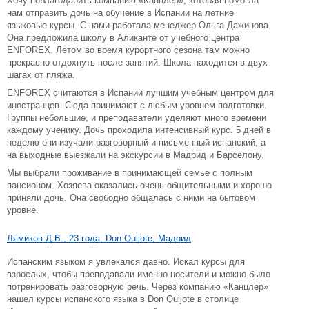
Хочу поблагодарить компанию «Канцлер», которая помогла
нам отправить дочь на обучение в Испании на летние
языковые курсы. С нами работала менеджер Ольга Дажинова.
Она предложила школу в Аликанте от учебного центра
ENFOREX. Летом во время курортного сезона там можно
прекрасно отдохнуть после занятий. Школа находится в двух
шагах от пляжа.
ENFOREX считаются в Испании лучшим учебным центром для
иностранцев. Сюда принимают с любым уровнем подготовки.
Группы небольшие, и преподаватели уделяют много времени
каждому ученику. Дочь проходила интенсивный курс. 5 дней в
неделю они изучали разговорный и письменный испанский, а
на выходные выезжали на экскурсии в Мадрид и Барселону.
Мы выбрали проживание в принимающей семье с полным
пансионом. Хозяева оказались очень общительными и хорошо
приняли дочь. Она свободно общалась с ними на бытовом
уровне.
Лямиков Д.В., 23 года, Don Quijote, Мадрид
Испанским языком я увлекался давно. Искал курсы для
взрослых, чтобы преподавали именно носители и можно было
потренировать разговорную речь. Через компанию «Канцлер»
нашел курсы испанского языка в Don Quijote в столице