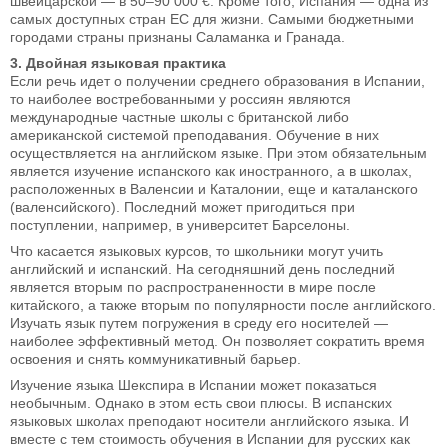
швейцарской — в 50–90 000 €. Кроме того, Испания — одна из
самых доступных стран ЕС для жизни. Самыми бюджетными
городами страны признаны Саламанка и Гранада.
3. Двойная языковая практика
Если речь идет о получении среднего образования в Испании,
то наиболее востребованными у россиян являются
международные частные школы с британской либо
американской системой преподавания. Обучение в них
осуществляется на английском языке. При этом обязательным
является изучение испанского как иностранного, а в школах,
расположенных в Валенсии и Каталонии, еще и каталанского
(валенсийского). Последний может пригодиться при
поступлении, например, в университет Барселоны.
Что касается языковых курсов, то школьники могут учить
английский и испанский. На сегодняшний день последний
является вторым по распространенности в мире после
китайского, а также вторым по популярности после английского.
Изучать язык путем погружения в среду его носителей —
наиболее эффективный метод. Он позволяет сократить время
освоения и снять коммуникативный барьер.
Изучение языка Шекспира в Испании может показаться
необычным. Однако в этом есть свои плюсы. В испанских
языковых школах преподают носители английского языка. И
вместе с тем стоимость обучения в Испании для русских как