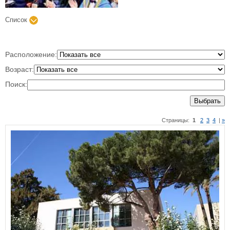
Список
Расположение:
Возраст:
Поиск:
Выбрать
Страницы:
1
2
3
4
|
»