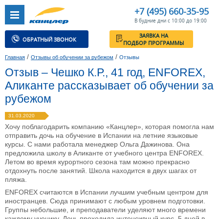
+7 (495) 660-35-95
В будние дни с 10:00 до 19:00
ЗАЯВКА НА
ОБРАТНЫЙ ЗВОНОК
ПОДБОР ПРОГРАММЫ
/
/
Главная
Отзывы об обучении за рубежом
Отзывы
Отзыв – Чешко К.Р., 41 год, ENFOREX,
Аликанте рассказывает об обучении за
рубежом
31.03.2020
Хочу поблагодарить компанию «Канцлер», которая помогла нам
отправить дочь на обучение в Испании на летние языковые
курсы. С нами работала менеджер Ольга Дажинова. Она
предложила школу в Аликанте от учебного центра ENFOREX.
Летом во время курортного сезона там можно прекрасно
отдохнуть после занятий. Школа находится в двух шагах от
пляжа.
ENFOREX считаются в Испании лучшим учебным центром для
иностранцев. Сюда принимают с любым уровнем подготовки.
Группы небольшие, и преподаватели уделяют много времени
каждому ученику. Дочь проходила интенсивный курс. 5 дней в