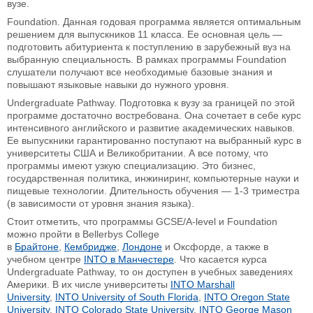
вузе.
Foundation. Данная годовая программа является оптимальным
решением для выпускников 11 класса. Ее основная цель —
подготовить абитуриента к поступлению в зарубежный вуз на
выбранную специальность. В рамках программы Foundation
слушатели получают все необходимые базовые знания и
повышают языковые навыки до нужного уровня.
Undergraduate Pathway. Подготовка к вузу за границей по этой
программе достаточно востребована. Она сочетает в себе курс
интенсивного английского и развитие академических навыков.
Ее выпускники гарантированно поступают на выбранный курс в
университеты США и Великобритании. А все потому, что
программы имеют узкую специализацию. Это бизнес,
государственная политика, инжиниринг, компьютерные науки и
пищевые технологии. Длительность обучения — 1-3 триместра
(в зависимости от уровня знания языка).
Стоит отметить, что программы GCSE/A-level и Foundation
можно пройти в Bellerbys College
в
Брайтоне
,
Кембридже
,
Лондоне
и Оксфорде, а также в
учебном центре
INTO в Манчестере
. Что касается курса
Undergraduate Pathway, то он доступен в учебных заведениях
Америки. В их числе университеты
INTO Marshall
University
,
INTO University of South Florida
,
INTO Oregon State
University
,
INTO Colorado State University
,
INTO George Mason