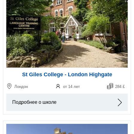
St Giles College - London Highgate
Лондон
от 14 лет
284 £
Подробнее о школе