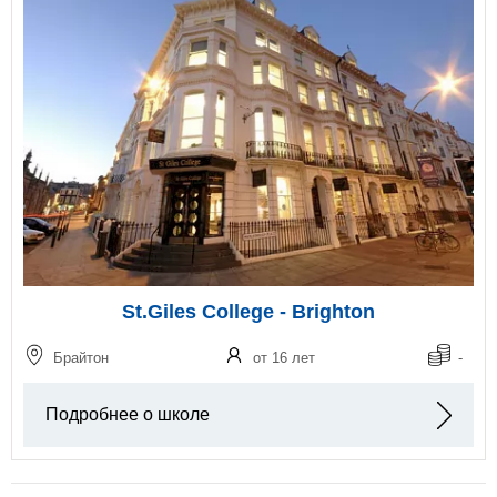
St.Giles College - Brighton
Брайтон
от 16 лет
-
Подробнее о школе