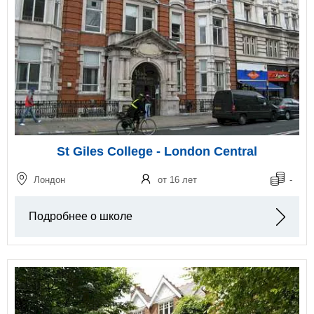
St Giles College - London Central
Лондон
от 16 лет
-
Подробнее о школе