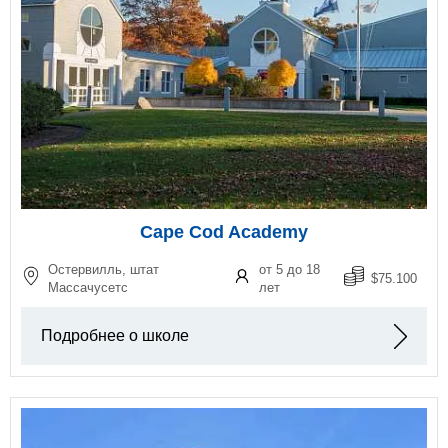
Cape Cod Academy
Остервилль, штат
от 5 до 18
$75.100
Массачусетс
лет
Подробнее о школе