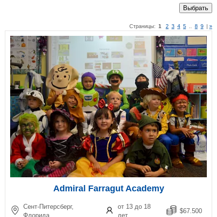
Выбрать
Страницы:
1
2
3
4
5
..
8
9
|
»
Admiral Farragut Academy
Сент-Питерсберг,
от 13 до 18
$67.500
Флорида
лет