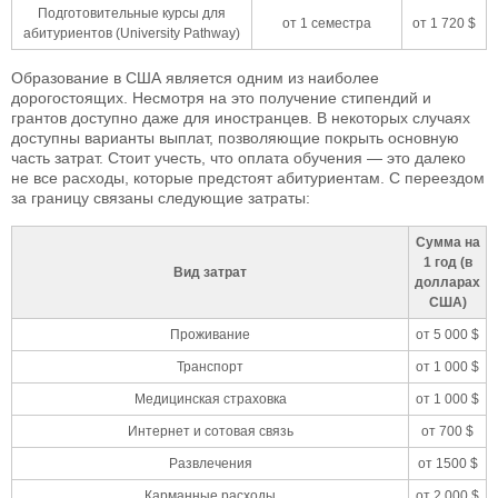
Подготовительные курсы для
от 1 семестра
от 1 720 $
абитуриентов (University Pathway)
Образование в США является одним из наиболее
дорогостоящих. Несмотря на это получение стипендий и
грантов доступно даже для иностранцев. В некоторых случаях
доступны варианты выплат, позволяющие покрыть основную
часть затрат. Стоит учесть, что оплата обучения — это далеко
не все расходы, которые предстоят абитуриентам. С переездом
за границу связаны следующие затраты:
Сумма на
1 год (в
Вид затрат
долларах
США)
Проживание
от 5 000 $
Транспорт
от 1 000 $
Медицинская страховка
от 1 000 $
Интернет и сотовая связь
от 700 $
Развлечения
от 1500 $
Карманные расходы
от 2 000 $