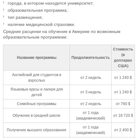
города, в котором находится университет;
образовательная программа;
тип размещения;
наличие медицинской страховки.
Средние расценки на обучение в Америке по возможным
образовательным программам:
Стоимость
(в
Название программы
Продолжительность
долларах
США)
Английский для студентов и
от 2 недель
от 1 240 $
взрослых
Языковые курсы и лагеря для
от 3 недель
от 1 240 $
детей
Семейные программы
от 2 недель
от 760 $
от 1 года
Обучение в средней школе
от 18 720 $
(академический)
от 1 года
Получение высшего образования
от 2 400 $
(академический)