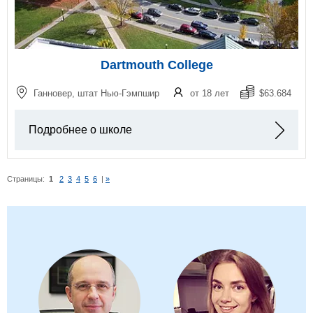
Dartmouth College
Ганновер, штат Нью-Гэмпшир
от 18 лет
$63.684
Подробнее о школе
Страницы:
1
2
3
4
5
6
|
»