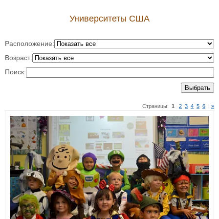
Университеты США
Расположение:
Возраст:
Поиск:
Выбрать
Страницы:
1
2
3
4
5
6
|
»