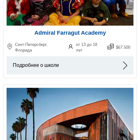
Admiral Farragut Academy
Сент-Питерсберг,
от 13 до 18
$67.500
Флорида
лет
Подробнее о школе