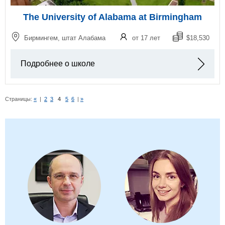
The University of Alabama at Birmingham
Бирмингем, штат Алабама
от 17 лет
$18,530
Подробнее о школе
Страницы:
«
|
2
3
4
5
6
|
»