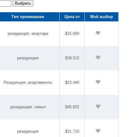
Выбрать
Тип проживания
Цена от
Мой выбор
резиденция; квартира
$15.600
резиденция
$39.515
Резиденция, апартаменты
$23.440
резиденция; семья
$45.832
резиденция
$21.710