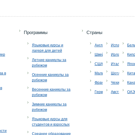
Программы
Страны
Языковые курсы и
Англия
Испания
Бел
лагеря для детей
лер
Швейцария
Ирландия
Кип
Летние каникулы за
США
Италия
Япо
рубежом
ва в
Мальта
Шотландия
Кит
Осенние каникулы за
рубежом
Франция
Чехия
Кан
ов
Весенние каникулы за
Германия
Австрия
ОА
рубежом
Зимние каникулы за
рубежом
Языковые курсы для
студентов и взрослых
ости
Среднее образование