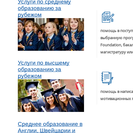
Услуги по среднему
образованию за
рубежом
помощь в поступ
выбранную прог
Foundation, бака
магистратуру ил
Услуги по высшему
образованию за
рубежом
помощь в написа
мотивационных 
Среднее образование в
Англии, Швейцарии и