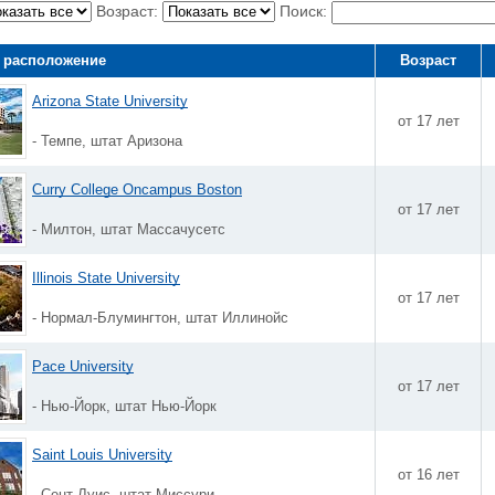
Возраст:
Поиск:
 расположение
Возраст
Arizona State University
от 17 лет
- Темпе, штат Аризона
Curry College Oncampus Boston
от 17 лет
- Милтон, штат Массачусетс
Illinois State University
от 17 лет
- Нормал-Блумингтон, штат Иллинойс
Pace University
от 17 лет
- Нью-Йорк, штат Нью-Йорк
Saint Louis University
от 16 лет
- Сент-Луис, штат Миссури