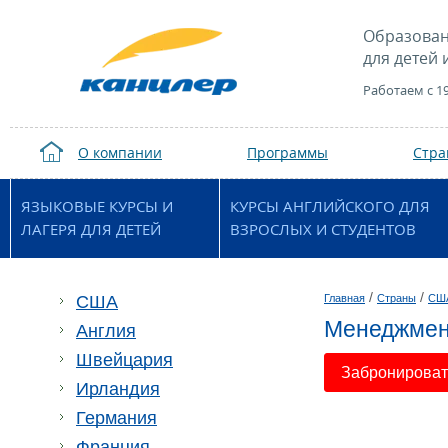
Образован
для детей 
Работаем с 1
О компании
Программы
Стр
ЯЗЫКОВЫЕ КУРСЫ И
КУРСЫ АНГЛИЙСКОГО ДЛЯ
ЛАГЕРЯ ДЛЯ ДЕТЕЙ
ВЗРОСЛЫХ И СТУДЕНТОВ
/
/
США
Главная
Страны
СШ
Менеджмен
Англия
Швейцария
Забронировать
Ирландия
Германия
Франция