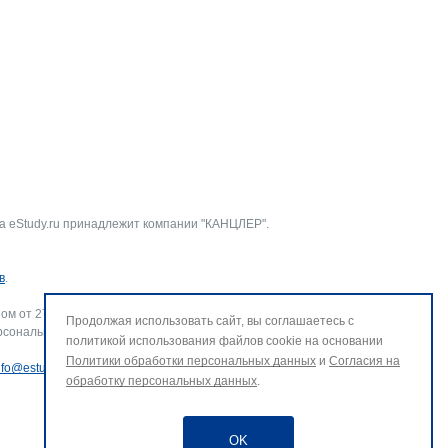
а eStudy.ru принадлежит компании "КАНЦЛЕР".
в
.
ом от 27.07.2006 г. № 152-ФЗ «О персональных данных».
Продолжая использовать сайт, вы соглашаетесь с
рсональных данных и использование файлов cookie. В случае
политикой использования файлов cookie на основании
Политики обработки персональных данных
и
Согласия на
nfo@estudy.ru
.
обработку персональных данных
.
OK