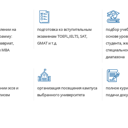
лении на
подготовка ко вступительным
подбор учеб
рамму:
экзаменам TOEFL,IELTS, SAT,
основе уров
лавриат,
GMAT и т.д.
студента, ж
и MBA
специальнос
диапазона
нии эссе и
организация посещения кампуса
полное кур
писем
выбранного университета
подачи док
+7 (49