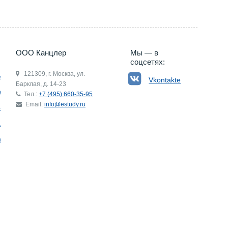
ООО Канцлер
Мы — в
соцсетях:
121309, г. Москва, ул.
ьгия
Vkontakte
Барклая, д. 14-23
р
Тел.:
+7 (495) 660-35-95
Email:
info@estudy.ru
ния
ай
ада
Э