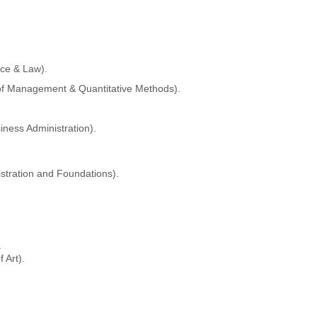
ce & Law).
 Management & Quantitative Methods).
ess Administration).
tration and Foundations).
.
Art).