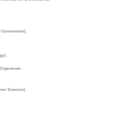
d Government).
gy).
. Отделения:
mer Sciences).