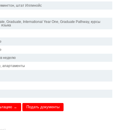
мингтон, штат Иллинойс
te, Graduate, International Year One, Graduate Pathway, курсы
о языка
е
е
 в неделю
, апартаменты
льтацию →
Подать документы
ное)