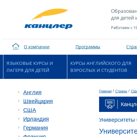
Образован
для детей 
Работаем с 1
О компании
Программы
Стр
ЯЗЫКОВЫЕ КУРСЫ И
КУРСЫ АНГЛИЙСКОГО ДЛЯ
ЛАГЕРЯ ДЛЯ ДЕТЕЙ
ВЗРОСЛЫХ И СТУДЕНТОВ
/
/
Англия
Главная
Страны
СШ
Швейцария
Канцле
США
Ирландия
Университеты
Германия
Университет
Франция