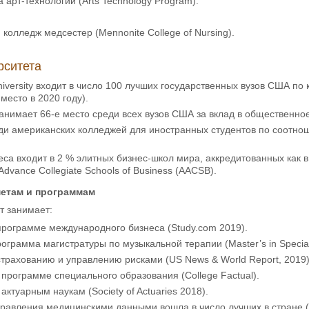
 арт-технологий (Arts Technology Program).
колледж медсестер (Mennonite College of Nursing).
рситета
e University входит в число 100 лучших государственных вузов США п
 место в 2020 году).
анимает 66-е место среди всех вузов США за вклад в общественное 
еди американских колледжей для иностранных студентов по соотно
са входит в 2 % элитных бизнес-школ мира, аккредитованных как в 
 Advance Collegiate Schools of Business (AACSB).
метам и программам
т занимает:
программе международного бизнеса (Study.com 2019).
рограмма магистратуры по музыкальной терапии (Master’s in Special
страхованию и управлению рисками (US News & World Report, 2019)
 программе специального образования (College Factual).
актуарным наукам (Society of Actuaries 2018).
равления медицинскими данными вошла в число лучших в стране (H