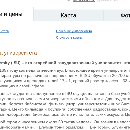
е и цены
Карта
Фо
ситета
Описание университета
Стоимость курса
а университета
niversity (ISU) – это старейший государственный университет 
1857 году как педагогический вуз. В настоящее время университет
пирантуры по различным направлениям. В ISU обучается 20.700 сту
е учащихся и преподавателей 17 к 1, средний размер класса – 33
икацию в своей сфере.
анных студентов к поступлению в ISU осуществляется на базе уче
ут пользоваться всеми университетскими объектами. Для студент
ии, богатая библиотека, фитнес-центр, университетский цирк Gamma
арий, Центр бильярда и боулинга, собственная радиостанция, кон
ая лаборатория биомеханики, Центр исполнительских искусств, Це
й город с населением около 50 тысяч человек. Он возник в непоср
ми-побратимами», «Блумингтон-Нормалом», «Би-Норм». Блумингто