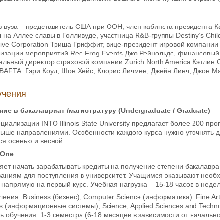
 вуза – представитель США при ООН, член кабинета президента К
 на Аллее славы в Голливуде, участница R&B-группы Destiny’s Chi
ive Corporation Триша Гриффит, вице-президент игровой компании I
низации мероприятий Red Frog Events Джо Рейнольдс, финансовый
льный директор страховой компании Zurich North America Кэтлин
 BAFTA: Гэри Коул, Шон Хейс, Клорис Личмен, Джейн Линч, Джон Ма
учения
ие в бакалавриат /магистратуру (Undergraduate / Graduate)
циализации INTO Illinois State University предлагает более 200 пр
ыше направлениями. Особенности каждого курса нужно уточнять 
ся осенью и весной.
r One
ет начать зарабатывать кредиты на получение степени бакалавра,
аниям для поступления в университет. Учащимся оказывают необхо
 напрямую на первый курс. Учебная нагрузка – 15-18 часов в неде
ения: Business (бизнес), Computer Science (информатика), Fine Art
ms (информационные системы), Science, Applied Sciences and Techno
 обучения: 1-3 семестра (6-18 месяцев в зависимости от начально