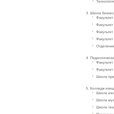
Технологич
Школа бизнеса
Факультет 
Факультет 
Факультет
Факультет 
Отделение 
Педагогически
Факультет 
Факультет 
Школа преп
Колледж изящн
Школа изоб
Школа музы
Школа теат