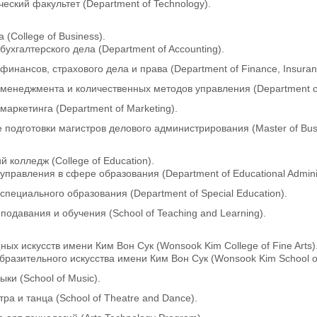
еский факультет (Department of Technology).
 (College of Business).
бухгалтерского дела (Department of Accounting).
финансов, страхового дела и права (Department of Finance, Insuran
 менеджмента и количественных методов управления (Department of
маркетинга (Department of Marketing).
подготовки магистров делового администрирования (Master of Busin
й колледж (College of Education).
управления в сфере образования (Department of Educational Adminis
специального образования (Department of Special Education).
одавания и обучения (School of Teaching and Learning).
ых искусств имени Ким Вон Сук (Wonsook Kim College of Fine Arts)
разительного искусства имени Ким Вон Сук (Wonsook Kim School of 
ки (School of Music).
ра и танца (School of Theatre and Dance).