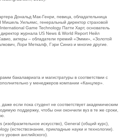
артера Дональд Мак-Генри, певица, обладательница
ld Мишель Уильямс, генеральный директор страховой
nternational Game Technology Патти Харт, основатель
 директор журнала US News & World Report Нейл
 Савио, актеры – обладатели премий «Эмми», «Золотой
лкович, Лори Меткалф, Гэри Синиз и многие другие.
ограмм бакалавриата и магистратуры в соответствии с
дополнительно у менеджеров компании «Канцлер».
 даже если пока студент не соответствует академическим
димую поддержку, чтобы они окончили вуз в те же сроки,
лю.
s (изобразительное искусство), General (общий курс),
logy (естествознание, прикладные науки и технологии).
го уровня английского).