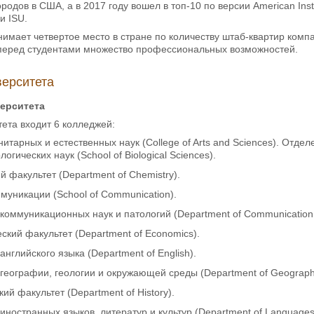
родов в США, а в 2017 году вошел в топ-10 по версии American Inst
и ISU.
имает четвертое место в стране по количеству штаб-квартир компа
 перед студентами множество профессиональных возможностей.
верситета
ерситета
тета входит 6 колледжей:
итарных и естественных наук (College of Arts and Sciences). Отдел
огических наук (School of Biological Sciences).
 факультет (Department of Chemistry).
муникации (School of Communication).
 коммуникационных наук и патологий (Department of Communication 
ский факультет (Department of Economics).
английского языка (Department of English).
географии, геологии и окружающей среды (Department of Geography,
ий факультет (Department of History).
иностранных языков, литератур и культур (Department of Languages, 