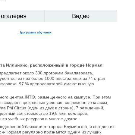
тогалерея
Видео
Программа обучения
штата Иллинойс, расположенный в городе Нормал.
 предлагает около 300 программ бакалавриата,
дентов, из них более 1000 иностранных из 74 стран
 человека. 97 % преподавателей имеют высшую
бного центра INTO, размещенного на кампусе. При этом
ов созданы прекрасные условия: современные классы,
 Phi Circus (один из двух в стране), 7 резиденций,
цертный зал стоимостью 19,8 млн долларов,
нтр учебных ресурсов и многое другое.
едственной близости от города Блумингтон, и сегодня их
н-Нормал регулярно признается одним из лучших