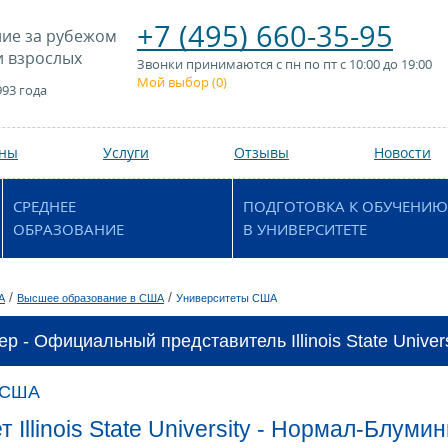
+7 (495) 660-35-95
ие за рубежом
и взрослых
Звонки принимаются с пн по пт с 10:00 до 19:00
Мой выбор (
0
)
993 года
аны
Услуги
Отзывы
Новости
СРЕДНЕЕ
ПОДГОТОВКА К ОБУЧЕНИЮ
ОБРАЗОВАНИЕ
В УНИВЕРСИТЕТЕ
/
/
А
Высшее образование в США
Университеты США
р - Официальный представитель Illinois State Univers
 США
 Illinois State University - Нормал-Блуми