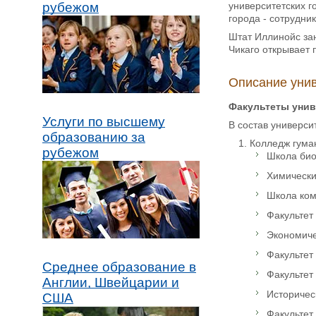
университетских го
рубежом
города - сотрудник
Штат Иллинойс зан
Чикаго открывает
Описание уни
Факультеты унив
Услуги по высшему
В состав универси
образованию за
Колледж гуман
рубежом
Школа биол
Химический
Школа ком
Факультет
Экономиче
Факультет 
Среднее образование в
Факультет 
Англии, Швейцарии и
Историческ
США
Факультет 