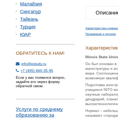
Малайзия
Сингапур
Описани
Тайвань
Турция
Характеристика универ
ЮАР
Проживание и питание
Характеристик
ОБРАТИТЕСЬ К НАМ!
Illinois State U
Он был основан в 
info@estudy.ru
магистратуры и ас
+7 (495) 660-35-95
мира. Соотношени
Если у вас появился вопрос,
возможную квалиф
задайте его через форму
Подготовка иностр
обратной связи.
учащиеся INTO мог
научные лаборатор
дендрарий, планет
высокотехнологичн
Услуги по среднему
Нормал – небольшо
образованию за
называют «города