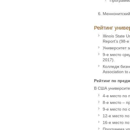
Программа
Меннонитский 
Рейтинг униве
Illinois Stat
Report’s (98-е
Университет з
9-е место ср
2017).
Колледж бизне
Association to
Рейтинг по пред
В США университе
4-е место по 
8-е место – п
9-е место по 
12-е место по
16-е место по 
Программа уп