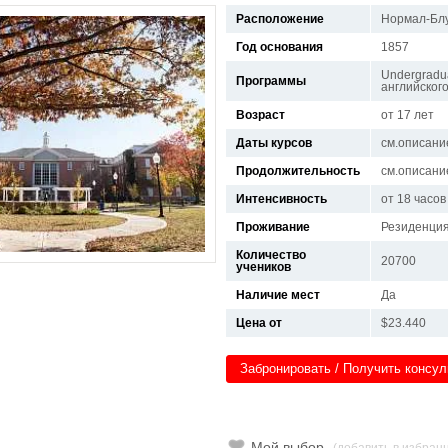
Расположение
Нормал-Блу
Год основания
1857
Undergradua
Программы
английског
Возраст
от 17 лет
Даты курсов
см.описани
Продолжительность
см.описани
Интенсивность
от 18 часов
Проживание
Резиденция
Количество
20700
учеников
Наличие мест
Да
Цена от
$23.440
Забронировать / Получить консу
Мой выбор
(добавить в избран