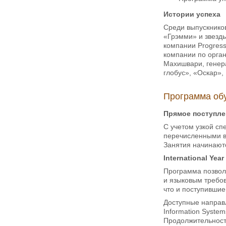
Истории успеха
Среди выпускников
«Грэмми» и звезды
компании Progress
компании по орга
Махишвари, генера
глобус», «Оскар»,
Программа об
Прямое поступлен
С учетом узкой спе
перечисленными в
Занятия начинают
International Yea
Программа позволя
и языковым требов
что и поступившие
Доступные направл
Information Syste
Продолжительность