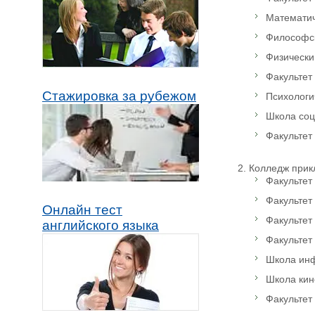
Математич
Философск
Физический
Факультет 
Стажировка за рубежом
Психологич
Школа соци
Факультет 
Колледж прикл
Факультет 
Факультет 
Онлайн тест
Факультет
английского языка
Факультет 
Школа инф
Школа кине
Факультет 