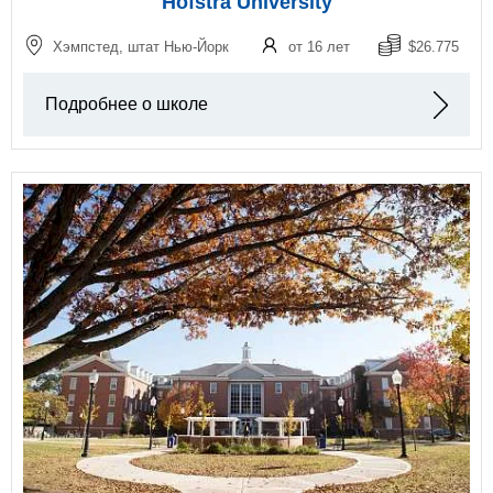
Hofstra University
Хэмпстед, штат Нью-Йорк
от 16 лет
$26.775
Подробнее о школе