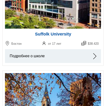
Suffolk University
Бостон
от 17 лет
$38.420
Подробнее о школе