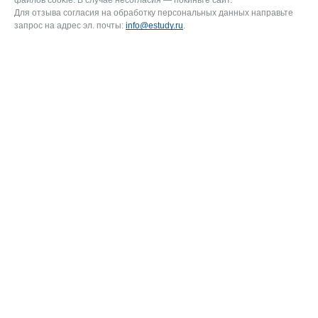
файлов cookie. В случае несогласия — покиньте сайт.
Для отзыва согласия на обработку персональных данных направьте
запрос на адрес эл. почты:
info@estudy.ru
.