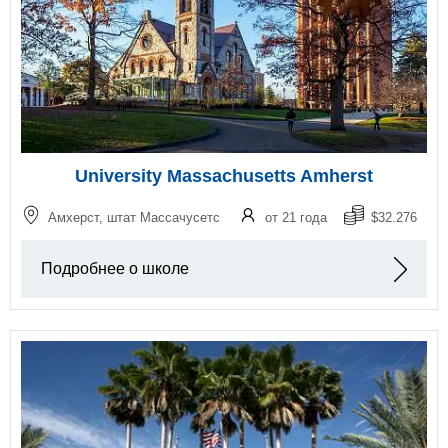
University Massachusetts Amherst
Амхерст, штат Массачусетс
от 21 года
$32.276
Подробнее о школе