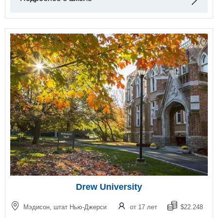
Drew University
Мэдисон, штат Нью-Джерси
от 17 лет
$22.248