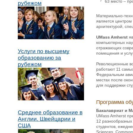
63 место – пр
рубежом
Материально-техни
является центром
архитектурой, сп
UMass Amherst
я
компьютерных наук
отражающих совре
Услуги по высшему
помещения и услу
образованию за
рубежом
Революционные воз
работают 11 самы
Федеральным авиа
местах после окон
для поддержки ст
Программа об
Бакалавриат и М
Среднее образование в
UMass Amherst пре
Англии, Швейцарии и
12 разнообразных
США
студентов, ежеднев
Sciences, Commonwe