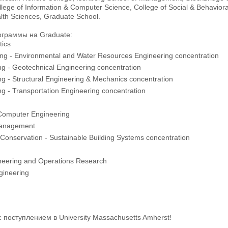
ege of Information & Computer Science, College of Social & Behavioral
alth Sciences, Graduate School.
граммы на Graduate:
tics
ing - Environmental and Water Resources Engineering concentration
ing - Geotechnical Engineering concentration
ing - Structural Engineering & Mechanics concentration
ing - Transportation Engineering concentration
 Computer Engineering
Management
Conservation - Sustainable Building Systems concentration
ineering and Operations Research
gineering
поступлением в University Massachusetts Amherst!