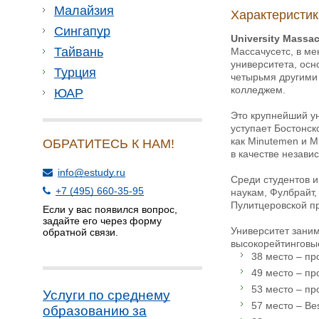
Малайзия
Характеристик
Сингапур
University Massa
Тайвань
Массачусетс, в ме
университета, осн
Турция
четырьмя другими
колледжем.
ЮАР
Это крупнейший ун
уступает Бостонск
как Minutemen и M
ОБРАТИТЕСЬ К НАМ!
в качестве незави
info@estudy.ru
Среди студентов 
+7 (495) 660-35-95
наукам, Фулбрайт,
Пулитцеровской п
Если у вас появился вопрос,
задайте его через форму
Университет заним
обратной связи.
высокорейтинговы
38 место – пр
49 место – пр
53 место – пр
Услуги по среднему
57 место – Bes
образованию за