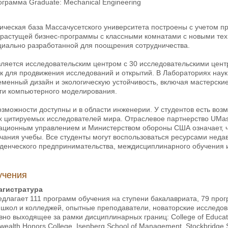
ограмма Graduate: Mechanical Engineering
ческая база Массачусетского университета построены с учетом пр
 растущей бизнес-программы с классными комнатами с новыми тех
ециально разработанной для поощрения сотрудничества.
вляется исследовательским центром с 30 исследовательскими цент
 для продвижения исследований и открытий. В Лабораториях наук 
менный дизайн и экологическую устойчивость, включая мастерски
ги компьютерного моделирования.
можности доступны и в области инженерии. У студентов есть возм
х цитируемых исследователей мира. Отраслевое партнерство UM
ционным управлением и Министерством обороны США означает, ч
чания учебы. Все студенты могут воспользоваться ресурсами неда
уденческого предпринимательства, междисциплинарного обучения и
учения
агистратура
длагает 111 программ обучения на ступени бакалавриата, 79 прог
 школ и колледжей, опытные преподаватели, новаторские исследов
но выходящее за рамки дисциплинарных границ: College of Education,
alth Honors College, Isenberg School of Management, Stockbridge Sch