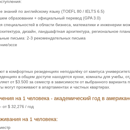
оступления:
 знаний по английскому языку (TOEFL 80 / IELTS 6.5)
шем образовании + официальный перевод (GPA 3.0)
я специальностей в области бизнеса, математики и инженерии мо
рхитектура, дизайн, ландшафтная архитектура, региональное пла
ьные письма: 2-3 рекомендательных письма
ение/эссе
ют в комфортных резиденциях неподалёку от кампуса университета
иденциях в общем доступе находятся кухни, комнаты для учебы, о
ляет от $3.500 за семестр в зависимости от выбранного варианта
ы могут проживают в апартаментах и частных квартирах.
чения на 1 человека - академический год в америка
 от $ 32,276 / год
живания на 1 человека:
еместр