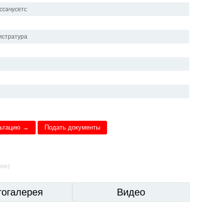
ссачусетс
истратура
льтацию →
Подать документы
ное)
тогалерея
Видео