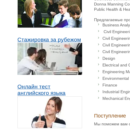
Donna Manning Coll
Public Health & He
Предлагаемые про
Business Analy
Civil Engineer
Civil Engineer
Стажировка за рубежом
Civil Engineer
Civil Engineer
Design
Electrical and
Engineering 
Environmental 
Finance
Онлайн тест
Industrial Eng
английского языка
Mechanical En
Поступление
Мы поможем вам с 