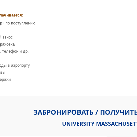
лачивается:
р» по поступлению
й взнос
раховка
, телефон и др.
оды в аэропорту
изы
держки
MA 01003, Соединенные Штаты
ЗАБРОНИРОВАТЬ / ПОЛУЧИТ
UNIVERSITY MASSACHUSET