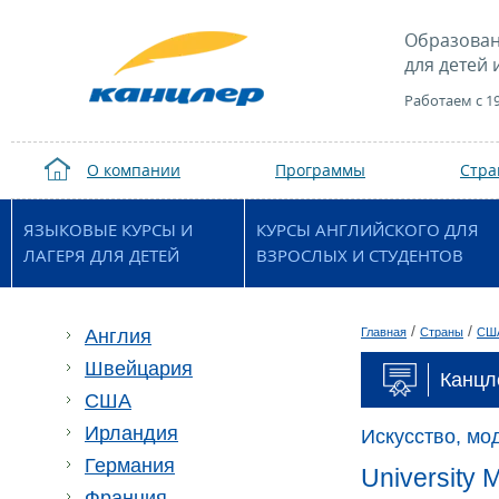
Образован
для детей 
Работаем с 1
О компании
Программы
Стр
ЯЗЫКОВЫЕ КУРСЫ И
КУРСЫ АНГЛИЙСКОГО ДЛЯ
ЛАГЕРЯ ДЛЯ ДЕТЕЙ
ВЗРОСЛЫХ И СТУДЕНТОВ
/
/
Англия
Главная
Страны
СШ
Швейцария
Канцл
США
Ирландия
Искусство, мод
Германия
University 
Франция