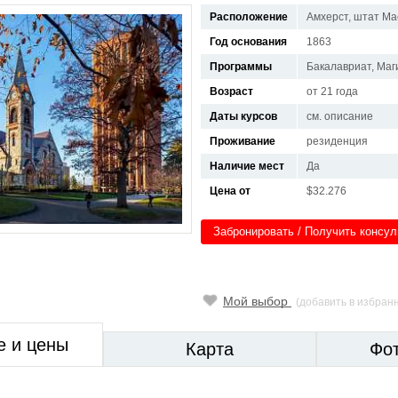
Расположение
Амхерст, штат Ма
Год основания
1863
Программы
Бакалавриат, Маг
Возраст
от 21 года
Даты курсов
см. описание
Проживание
резиденция
Наличие мест
Да
Цена от
$32.276
Забронировать / Получить консу
Мой выбор
(добавить в избран
е и цены
Карта
Фо