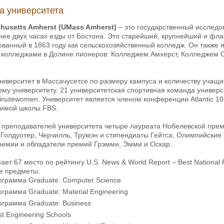
а университета
chusetts Amherst (UMass Amherst)
– это государственный исследо
нее двух часах езды от Бостона. Это старейший, крупнейший и фла
ованный в 1863 году как сельскохозяйственный колледж. Он также
 колледжами в Долине пионеров: Колледжем Амхерст, Колледжем 
иверситет в Массачусетсе по размеру кампуса и количеству учащи
ому университету. 21 университетская спортивная команда универс
inutewomen. Университет является членом конференции Atlantic 10, 
симой школы FBS.
и преподавателей университета четыре лауреата Нобелевской пре
 Голдуотер, Черчилль, Трумэн и стипендиаты Гейтса, Олимпийские
ремии и обладатели премий Грэмми, Эмми и Оскар.
ает 67 место по рейтингу U.S. News & World Report – Best National
е предметы:
ограмма Graduate: Computer Science
ограмма Graduate: Material Engineering
ограмма Graduate: Business
t Engineering Schools