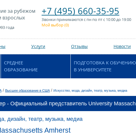
+7 (495) 660-35-95
ие за рубежом
и взрослых
Звонки принимаются с пн по пт с 10:00 до 19:00
Мой выбор (
0
)
993 года
аны
Услуги
Отзывы
Новости
СРЕДНЕЕ
ПОДГОТОВКА К ОБУЧЕНИЮ
ОБРАЗОВАНИЕ
В УНИВЕРСИТЕТЕ
/
/
А
Высшее образование в США
Искусство, мода, дизайн, театр, музыка, медиа
ер - Официальный представитель University Massachu
а, дизайн, театр, музыка, медиа
Massachusetts Amherst