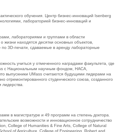
актического обучения. Центр бизнес-инноваций Isenberg
нологиями, лабораторией бизнес-инноваций и
рами, лабораториями и группами в области
о жизни находятся десятки основных объектов,
е по 3D-печати, сдаваемые в аренду лабораторные
ожность учиться у отмеченного наградами факультета, где
ass с Национальным научным фондом, НАСА,
то выпускники UMass считаются будущими лидерами на
вно отремонтированного студенческого союза, созданного
 лидерства.
рамм в магистратуре и 49 программ на степень доктора.
ательские возможности и инновационное сотрудничество
 College of Humanities & Fine Arts, College of Natural
ool of Agriculture, College of Engineering, Robert and