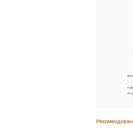
Отп
* О
** 
Рекомендован