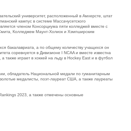
вательский университет, расположенный в Амхерсте, штат
гманский кампус в системе Массачусетского
 является членом Консорциума пяти колледжей вместе с
Смита, Колледжем Маунт-Холиок и Хэмпширским
хся бакалавриата, а по общему количеству учащихся он
итета соревнуется в Дивизионе I NCAA и вместе известна
а также играет в хоккей на льду в Hockey East и в футбол
мии, обладатель Национальной медали по гуманитарным
 золотые медалисты, поэт-лауреат США, а также лауреаты
 Rankings 2023, а также отмечены основные