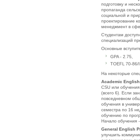
подготовку и неск
пропаганда сельс
социальной и при
проектирование к
менеджмент в сфер
Студентам доступн
специализаций пре
Основные вступите
GPA - 2.75,
TOEFL 70-86/I
На некоторые спе
Academic English
CSU или обучения 
(всего 6). Если з
повседневном общ
обучения в универ
семестра по 16 не
обучению по прогр
Начало обучения - 
General
English
P
улучшить коммуник