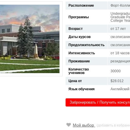
Расположение
Форт-Колли
Undergradu
Программы
Graduate Pa
College Yea
Возраст
от 17 лет
Даты курсов
см.описани
Продолжительность
см.описани
Интенсивность
от 18 часов
Проживание
резиденция
Количество
30000
учеников
Цена от
$28.012
Язык обучения
Английский
Забронировать / Получить консу
Мой выбор
(добавить в избран