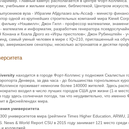
Лаример. Главный кампус располагается в центре Форт-Коллинса.
и, учебными и жилыми корпусами, библиотекой, Центром искусств
ыпускников вуза - Ибрагим Абдулазиз аль-Ассаф - министр финанс
тор одной из крупнейших строительных компаний мира Kiewit Corpo
к фильму «Нэшвилл»; Джон Гилл - профессор математики, знаменит
- математик и информатик, разработчик генератора псевдослучай
 Конана и Кхала Дрого из «Игры престолов»; Джон Рубинштейн - уче
инд, самый умный человек в мире с IQ=210, приглашенный на обуче
о, американские сенаторы, несколько астронавтов и десятки про
верситета
iversity
находится в городе Форт-Коллинс у подножия Скалистых го
ропорта Денвера, за два часа - до большинства горнолыжных курор
Коллинсе проживает немногим более 140000 жителей. Здесь распо
нократно входил в число лучших городов США для жизни (1-е место в
в году здесь солнечная погода, так что неудивительно, что именно
рит в Диснейлендах мира.
жения университета
300 университетов мира (рейтинги Times Higher Education, ARWU, 
. News & World Report CSU в 2015 году занимает 121 место среди в
 и колледжей.