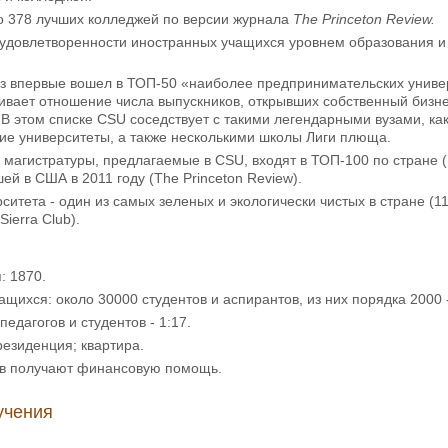
ло 378 лучших колледжей по версии журнала
The Princeton Review.
довлетворенности иностранных учащихся уровнем образования и по
уз впервые вошел в ТОП-50 «наиболее предпринимательских униве
ивает отношение числа выпускников, открывших собственный бизнес
 В этом списке CSU соседствует с такими легендарными вузами, к
ие университеты, а также несколькими школы Лиги плюща.
магистратуры, предлагаемые в CSU, входят в ТОП-100 по стране (U
ей в США в 2011 году (The Princeton Review).
ситета - один из самых зеленых и экологически чистых в стране (1
ierra Club).
: 1870.
ащихся: около 30000 студентов и аспирантов, из них порядка 2000 
едагогов и студентов - 1:17.
езиденция; квартира.
ов получают финансовую помощь.
учения