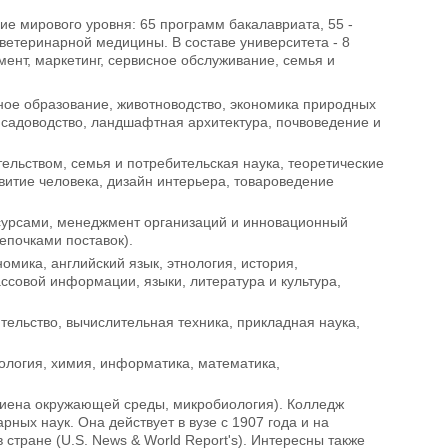
е мирового уровня: 65 программ бакалавриата, 55 -
 ветеринарной медицины. В составе университета - 8
ент, маркетинг, сервисное обслуживание, семья и
венное образование, животноводство, экономика природных
 садоводство, ландшафтная архитектура, почвоведение и
тельством, семья и потребительская наука, теоретические
витие человека, дизайн интерьера, товароведение
ресурсами, менеджмент организаций и инновационный
епочками поставок).
ономика, английский язык, этнология, история,
ссовой информации, языки, литература и культура,
ительство, вычислительная техника, прикладная наука,
иология, химия, информатика, математика,
 гигиена окружающей среды, микробиология). Колледж
ных наук. Она действует в вузе с 1907 года и на
стране (U.S. News & World Report's). Интересны также