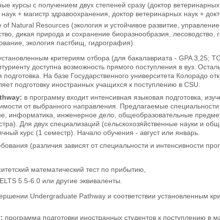
ые курсы с получением двух степеней сразу (доктор ветеринарных
наук + магистр здравоохранения, доктор ветеринарных наук + док
e of Natural Resources (экология и устойчивое развитие, управлен
тво, дикая природа и сохранение биоразнообразия, лесоводство, г
вание, экология пастбищ, гидрография).
установленным критериям отбора (для бакалавриата - GPA 3,25; TO
битуриенту доступна возможность прямого поступления в вуз. Ост
 подготовка. На базе Государственного университета Колорадо от
яет подготовку иностранных учащихся к поступлению в CSU.
thway
:
в программу входит интенсивная языковая подготовка, изуч
имости от выбранного направления. Предлагаемые специальности:
е, информатика, инженерное дело, общеобразовательные предмет
стра). Для двух специализаций (сельскохозяйственные науки и об
чный курс (1 семестр). Начало обучения - август или январь.
бования (различия зависят от специальности и интенсивности про
итетский математический тест по прибытию,
ELTS 5.5-6.0 или другие эквиваленты.
ершении Undergraduate Pathway и соответствии установленным кри
y
:
программа подготовки иностранных студентов к поступлению в м