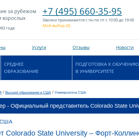
+7 (495) 660-35-95
ие за рубежом
и взрослых
Звонки принимаются с пн по пт с 10:00 до 19:00
Мой выбор (
0
)
993 года
аны
Услуги
Отзывы
Новости
СРЕДНЕЕ
ПОДГОТОВКА К ОБУЧЕНИЮ
ОБРАЗОВАНИЕ
В УНИВЕРСИТЕТЕ
/
/
А
Высшее образование в США
Университеты США
ер - Официальный представитель Colorado State Unive
 США
 Colorado State University – Форт-Колли