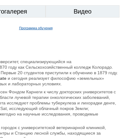
тогалерея
Видео
Программа обучения
иверситет, специализирующийся на
870 году как Сельскохозяйственный колледж Колорадо.
 Первые 20 студентов приступили к обучению в 1879 году.
ate
и сегодня реализует философию «земельных»
евых и лабораторных условиях.
сен Фондом Карнеги к числу докторских университетов с
бласти лучевой терапии онкологических заболеваний,
ета исследуют проблемы туберкулеза и лихорадки денге,
dSat, исследующий облачный покров Земли;
Ежегодно на научные исследования, проводимые
городок с университетской ветеринарной клиникой,
ентры и Станцию лесной службы, находящиеся за