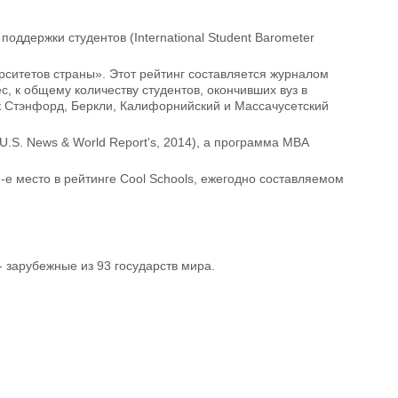
ддержки студентов (International Student Barometer
рситетов страны». Этот рейтинг составляется журналом
, к общему количеству студентов, окончивших вуз в
ак Стэнфорд, Беркли, Калифорнийский и Массачусетский
.S. News & World Report's, 2014), а программа MBA
1-е место в рейтинге Cool Schools, ежегодно составляемом
- зарубежные из 93 государств мира.