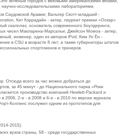
 Это зеленый городок с вековыми американскими вязами,
, научно-исследовательскими лабораториями.
ов Саудовской Аравии; Вальтер Скотт-младший -
ration, Кит Кэррадайн - актер, лауреат премии «Оскар»
ый скалолаз, основатель современного боулдеринга;
ных чисел Макларена-Марсальи; Джейсон Момоа - актер,
ный, инженер, один из авторов iPod; Ким Ун Ён -
ние в CSU в возрасте 8 лет; а также губернаторы штатов
фессиональных спортсменов и тренеров.
р. Отсюда всего за час можно добраться до
тов, за 45 минут - до Национального парка «Роки
лагается производство компаний Hewlett-Packard и
 2006, 2-е - в 2008 и 6-е - в 2010 по версии журнала
 Форт-Коллинс послужил одним из прототипов для
2014-2015).
сех вузов страны, 58 - среди государственных