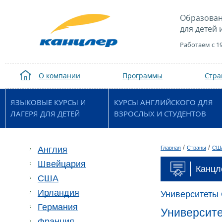
Образован
для детей 
Работаем с 1
О компании
Программы
Стр
ЯЗЫКОВЫЕ КУРСЫ И
КУРСЫ АНГЛИЙСКОГО ДЛЯ
ЛАГЕРЯ ДЛЯ ДЕТЕЙ
ВЗРОСЛЫХ И СТУДЕНТОВ
/
/
Англия
Главная
Страны
СШ
Швейцария
Канцл
США
Ирландия
Университеты
Германия
Университет
Франция