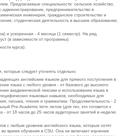
лем. Предлагаемые специальности: сельское хозяйство,
с-администрирование, предпринимательство в
имическая инженерия, гражданское строительство и
ение; студенческая деятельность в высшем образовании;
а) и ускоренная - 4 месяца (1 семестр). На ряд
уст (в зависимости от программы).
ости курса):
 которые следует уточнять отдельно.
ладеющих английским языком для прямого поступления в
ие языка с любого уровня - от базового до высокого
оении академической лексики и использовании языка в
специфических языковых навыков, необходимых для
ия, письма, чтения и грамматики. Продолжительность - 2
ный Pre-Academic term летом (для тех, кто готовится к
 - от 18 часов до 25 часов аудиторных занятий в неделю.
ов с любым уровнем английского языка, которые хотят
 во время обучения в CSU. Она не включает изучение