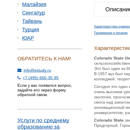
Малайзия
Описани
Сингапур
Тайвань
Характеристика универ
Турция
Проживание и питание
ЮАР
Характеристик
Colorado
State
Un
ОБРАТИТЕСЬ К НАМ!
сельскохозяйствен
Это был один из 6
info@estudy.ru
В 1957 вуз был п
+7 (495) 660-35-95
колледжей: теорет
Если у вас появился вопрос,
Сегодня это один 
задайте его через форму
очень высоким уро
обратной связи.
экологии, прогноз
смога над азиатск
инновационный ме
университетом, ра
Услуги по среднему
Colorado State
зан
Предгорный, Горн
образованию за