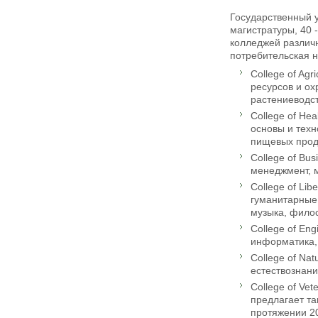
Государственный у
магистратуры, 40 
колледжей различн
потребительская н
College of Ag
ресурсов и ох
растениеводст
College of He
основы и техн
пищевых проду
College of Bu
менеджмент, 
College of Lib
гуманитарные 
музыка, филос
College of En
информатика,
College of Na
естествознани
College of Ve
предлагает та
протяжении 20