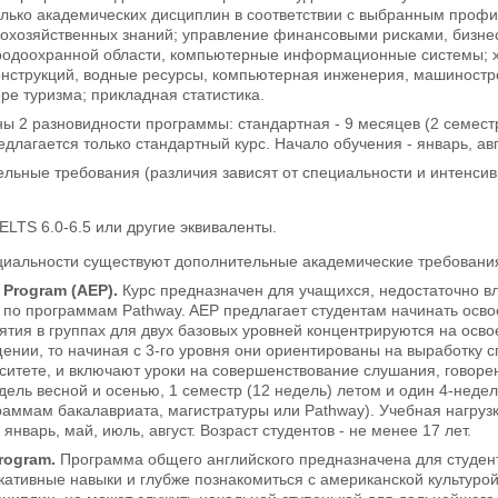
олько академических дисциплин в соответствии с выбранным профи
кохозяйственных знаний; управление финансовыми рисками, бизне
родоохранной области, компьютерные информационные системы; х
онструкций, водные ресурсы, компьютерная инженерия, машиностро
е туризма; прикладная статистика.
ы 2 разновидности программы: стандартная - 9 месяцев (2 семестр
длагается только стандартный курс. Начало обучения - январь, авг
льные требования (различия зависят от специальности и интенсивн
ELTS 6.0-6.5 или другие эквиваленты.
циальности существуют дополнительные академические требования,
 Program (
AEP
).
Курс предназначен для учащихся, недостаточно в
по программам Pathway. AEP предлагает студентам начинать освоен
анятия в группах для двух базовых уровней концентрируются на осв
ении, то начиная с 3-го уровня они ориентированы на выработку 
ситете, и включают уроки на совершенствование слушания, говорен
дель весной и осенью, 1 семестр (12 недель) летом и один 4-недель
аммам бакалавриата, магистратуры или Pathway). Учебная нагрузка
январь, май, июль, август. Возраст студентов - не менее 17 лет.
rogram
.
Программа общего английского предназначена для студент
ативные навыки и глубже познакомиться с американской культурой