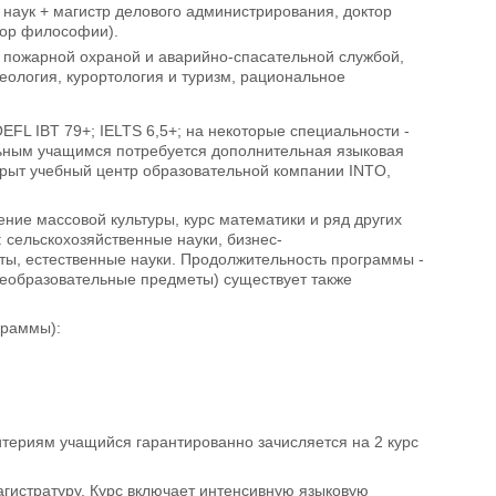
 наук + магистр делового администрирования, доктор
тор философии).
ие пожарной охраной и аварийно-спасательной службой,
еология, курортология и туризм, рациональное
EFL IBT 79+; IELTS 6,5+; на некоторые специальности -
альным учащимся потребуется дополнительная языковая
крыт учебный центр образовательной компании INTO,
ение массовой культуры, курс математики и ряд других
 сельскохозяйственные науки, бизнес-
ы, естественные науки. Продолжительность программы -
щеобразовательные предметы) существует также
граммы):
териям учащийся гарантированно зачисляется на 2 курс
агистратуру. Курс включает интенсивную языковую