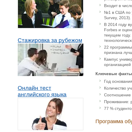
Входит в чис
№1 в США по у
Survey, 2013).
В 2014 году в
Forbes и оцен
текущем году.
Стажировка за рубежом
технологическ
22 программы 
признана лучш
Кампус универ
организацией S
Ключевые факты
Год основания
Онлайн тест
Количество уч
английского языка
Соотношение п
Проживание: р
77 % студент
Программа об