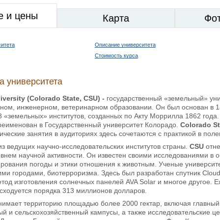
е и цены
Карта
Фо
ситета
Описание университета
Стоимость курса
а университета
iversity
(
Colorado
State
,
CSU
) -
государственный «земельный» ун
ном, инженерном, ветеринарном образовании. Он был основан в 1
8 «земельных» институтов, созданных по Акту Моррилла 1862 года.
ереименован в Государственный университет Колорадо.
Colorado St
ические занятия в аудиториях здесь сочетаются с практикой в пол
из ведущих научно-исследовательских институтов страны.
CSU
отне
внем научной активности. Он известен своими исследованиями в о
ирования погоды и этики отношения к животным. Ученые университ
ими городами, биотерроризма. Здесь был разработан спутник Clou
тод изготовления солнечных панелей AVA Solar и многое другое. 
сходуется порядка 313 миллионов долларов.
имает территорию площадью более 2000 гектар, включая главный 
ый и сельскохозяйственный кампусы, а также исследовательские ц