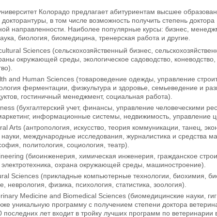
ниверситет Колорадо предлагает абитуриентам высшее образовани
- докторантуры, в том числе возможность получить степень доктора
ой направленности. Наиболее популярные курсы: бизнес, менеджм
аука, биология, биомедицина, тренерская работа и другие.
ricultural Sciences (сельскохозяйственный бизнес, сельскохозяйст
раны окружающей среды, экологическое садоводство, коневодство,
во).
alth and Human Sciences (товароведение одежды, управление строи
ология ферментации, физкультура и здоровье, семьеведение и раз
ктов, гостиничный менеджмент, социальная работа).
siness (бухгалтерский учет, финансы, управление человеческими 
маркетинг, информационные системы, недвижимость, управление ц
eral Arts (антропология, искусство, теория коммуникации, танец, эк
науки, международные исследования, журналистика и средства ма
офия, политология, социология, театр).
gineering (биоинженерия, химическая инженерия, гражданское стро
 электротехника, охрана окружающей среды, машиностроение).
tural Sciences (прикладные компьютерные технологии, биохимия, б
е, неврология, физика, психология, статистика, зоология).
terinary Medicine and Biomedical Sciences (биомедицинские науки,
кже уникальную программу с получением степени доктора ветеринар
 последних лет входит в тройку лучших программ по ветеринарии в 