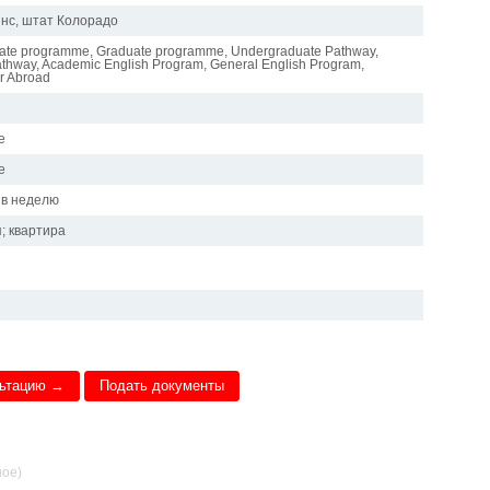
нс, штат Колорадо
ate programme, Graduate programme, Undergraduate Pathway,
thway, Academic English Program, General English Program,
r Abroad
е
е
 в неделю
; квартира
льтацию →
Подать документы
ное)