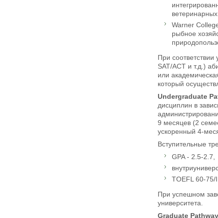
интегрированн
ветеринарных 
Warner Colleg
рыбное хозяйс
природопользо
При соответствии 
SAT/ACT и т.д.) а
или академическая
который осуществл
Undergraduate
Pa
дисциплин в завис
администрировани
9 месяцев (2 семе
ускоренный 4-меся
Вступительные тре
GPA - 2.5-2.7,
внутриуниверс
TOEFL 60-75/I
При успешном зав
университета.
Graduate
Pathwa