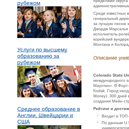
пределами округа 
рубежом
административным
Среди известных в
генеральный дирек
за лучшую песню 
Джордж Марсалья 
исполнитель ролей
корейский вундерк
Монтана и Колорад
Услуги по высшему
образованию за
Описание уни
рубежом
Colorado State Un
международного аэ
Маунтин». В Форт-
Kodak. Город неод
Money). 300 дней 
создания Мейн-ст
Среднее образование в
Рейтинг и дости
Англии, Швейцарии и
Входит в ТОП-
США
По данным U.S
университетов