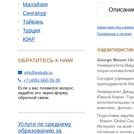
Малайзия
Описани
Сингапур
Тайвань
Характеристика универ
Турция
Проживание и питание
ЮАР
Характеристик
George
Mason
Un
ОБРАТИТЕСЬ К НАМ!
Университета Вирд
отцов-основателей
info@estudy.ru
Сегодня учреждени
+7 (495) 660-35-95
преподавателя Ma
Если у вас появился вопрос,
Университет Джор
задайте его через форму
Южной Корее. Горо
обратной связи.
исполнительских и
комплекс, фитнес-
Подготовка зарубе
- Mason Global Ce
Услуги по среднему
Интернет на всей 
образованию за
гостиные и холлы 