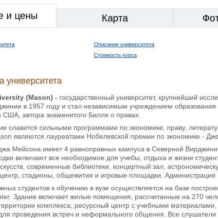
е и цены
Карта
Фо
ситета
Описание университета
Стоимость курса
а университета
iversity
(
Mason
) -
государственный университет, крупнейший иссле
жинии в 1957 году и стал независимым учреждением образования в
 США, автора знаменитого Билля о правах.
е славится сильными программами по экономике, праву, литератур
son являются лауреатами Нобелевской премии по экономике - Дж
джа Мейсона имеет 4 равноправных кампуса в Северной Вирджинии 
дки включают все необходимое для учебы, отдыха и жизни студенто
скусств, современные библиотеки, концертный зал, астрономичес
центр, стадионы, общежития и игровые площадки. Администрация 
жных студентов к обучению в вузе осуществляется на базе построе
nter. Здание включает жилые помещения, рассчитанные на 270 чел
территории комплекса; ресурсный центр с учебными материалами,
для проведения встреч и неформального общения. Все слушатели 