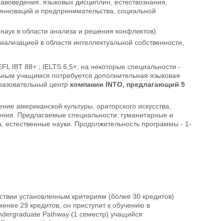
равоведения, языковых дисциплин, естествознания,
 инноваций и предпринимательства, социальной
ра наук в области анализа и решения конфликтов).
циализацией в области интеллектуальной собственности,
L IBT 88+ ; IELTS 6,5+; на некоторые специальности -
альным учащимся потребуется дополнительная языковая
бразовательный центр
компании INTO, предлагающий 5
ение американской культуры, ораторского искусства,
ления. Предлагаемые специальности: гуманитарные и
а, естественные науки. Продолжительность программы - 1-
ствии установленным критериям (более 30 кредитов)
менее 29 кредитов, он приступит к обучению в
dergraduate Pathway (1 семестр) учащийся