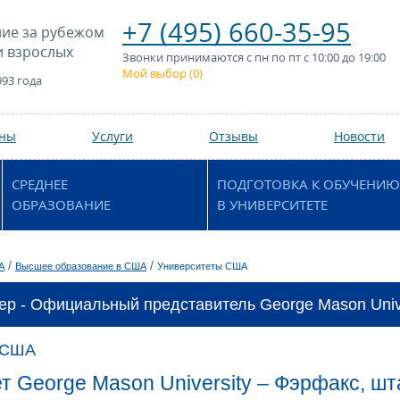
+7 (495) 660-35-95
ие за рубежом
и взрослых
Звонки принимаются с пн по пт с 10:00 до 19:00
Мой выбор (
0
)
993 года
аны
Услуги
Отзывы
Новости
СРЕДНЕЕ
ПОДГОТОВКА К ОБУЧЕНИЮ
ОБРАЗОВАНИЕ
В УНИВЕРСИТЕТЕ
/
/
А
Высшее образование в США
Университеты США
ер - Официальный представитель George Mason Unive
 США
т George Mason University – Фэрфакс, ш