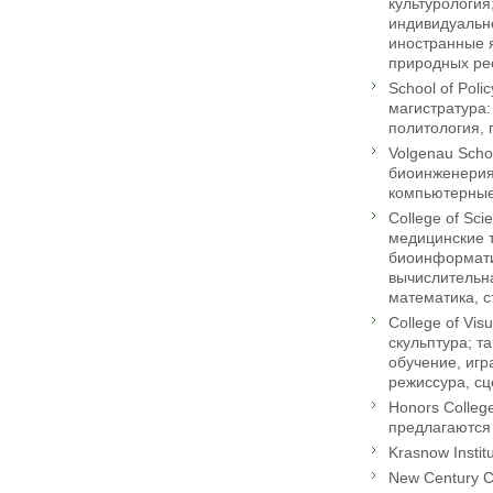
культурология
индивидуально
иностранные 
природных рес
School of Poli
магистратура:
политология, 
Volgenau Sch
биоинженерия,
компьютерные 
College of Sc
медицинские т
биоинформати
вычислительна
математика, с
College of Vi
скульптура; т
обучение, игр
режиссура, сц
Honors Colle
предлагаются 
Krasnow Insti
New Century C