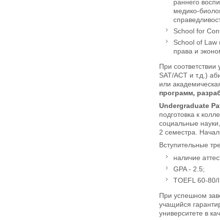
раннего воспи
медико-биоло
справедливост
School for Con
School of Law
права и эконо
При соответствии 
SAT/ACT и т.д.) а
или академическа
программ, разра
Undergraduate
Pa
подготовка к колл
социальные науки,
2 семестра. Начал
Вступительные тре
наличие аттес
GPA - 2.5;
TOEFL 60-80/I
При успешном зав
учащийся гарантир
университете в ка