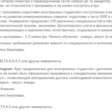
 втором семестре к первокурсникам (если набрал до 16 кредитов).
м, он отчисляется с программы и не может поступить в вуз.
y
:
программа подготовки иностранных студентов к поступлению в м
ия на развитие коммуникативных навыков, подготовку к тесту GRE и
м. Университет предлагает 120 различных специальностей в обла
ислительной техники, экономики, бухгалтерского учета и финансо
коммуникации и журналистики, естественных, социальных и гуманит
 программы - 1-2 семестра. Начало обучения - январь, август (в 
льные требования (различия зависят от специальности и интенсивн
ома бакалавра,
ELTS 6.0-6.5 или другие эквиваленты.
Program
.
Курс предназначен для иностранных студентов с дипломом
ая не может быть официально приравнена к стандартному американ
ст», позволяющий абитуриентам достичь необходимой компетентнос
урса - август, январь.
ебования:
ома бакалавра,
TS 6.5 или другие эквиваленты.