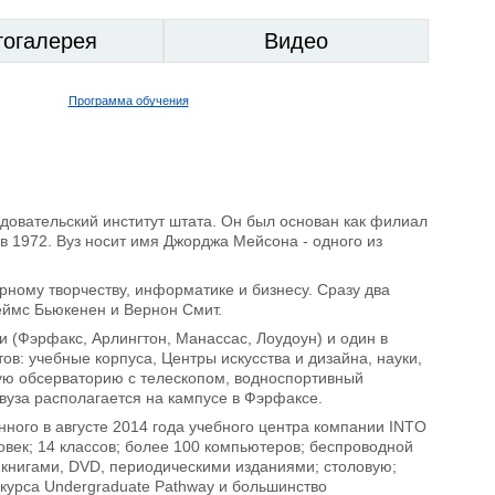
тогалерея
Видео
Программа обучения
довательский институт штата. Он был основан как филиал
 1972. Вуз носит имя Джорджа Мейсона - одного из
ному творчеству, информатике и бизнесу. Сразу два
еймс Бьюкенен и Вернон Смит.
(Фэрфакс, Арлингтон, Манассас, Лоудоун) и один в
в: учебные корпуса, Центры искусства и дизайна, науки,
кую обсерваторию с телескопом, водноспортивный
вуза располагается на кампусе в Фэрфаксе.
нного в августе 2014 года учебного центра компании INTO
овек; 14 классов; более 100 компьютеров; беспроводной
 книгами, DVD, периодическими изданиями; столовую;
курса Undergraduate Pathway и большинство