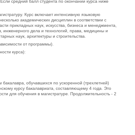
 Если средний балл студента по окончании курса ниже
агистратуру. Курс включает интенсивную языковую
 несколько академических дисциплин в соответствии с
сти прикладных наук, искусства, бизнеса и менеджмента,
в, инженерного дела и технологий, права, медицины и
арных наук, архитектуры и строительства.
зависимости от программы).
ости курса):
 бакалавра, обучавшихся по ускоренной (трехлетней)
скому курсу бакалавриата, составляющему 4 года. Это
ти для обучения в магистратуре. Продолжительность - 2