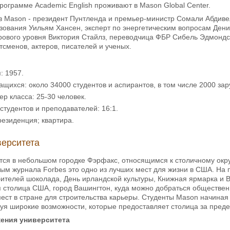
ограмме Academic English проживают в Mason Global Center.
в Mason - президент Пунтленда и премьер-министр Сомали Абдив
зования Уильям Хансен, эксперт по энергетическим вопросам Дени
рового уровня Виктория Стайлз, переводчица ФБР Сибель Эдмондс 
тсменов, актеров, писателей и ученых.
: 1957.
ащихся: около 34000 студентов и аспирантов, в том числе 2000 зар
р класса: 25-30 человек.
тудентов и преподавателей: 16:1.
езиденция; квартира.
верситета
тся в небольшом городке Фэрфакс, относящимся к столичному окру
ным журнала Forbes это одно из лучших мест для жизни в США. На 
ителей шоколада, День ирландской культуры, Книжная ярмарка и В
я столица США, город Вашингтон, куда можно добраться обществе
ест в стране для строительства карьеры. Студенты Mason начиная
уя широкие возможности, которые предоставляет столица за пред
жения университета