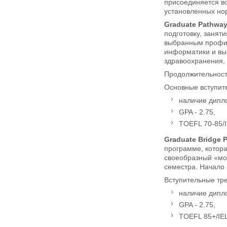
присоединяется во
установленных нор
Graduate
Pathwa
подготовку, занят
выбранным профиле
информатики и выч
здравоохранения, 
Продолжительность
Основные вступите
наличие дипл
GPA - 2.75,
TOEFL 70-85/I
Graduate
Bridge
программе, котор
своеобразный «мо
семестра. Начало к
Вступительные тр
наличие дипл
GPA - 2.75,
TOEFL 85+/IEL