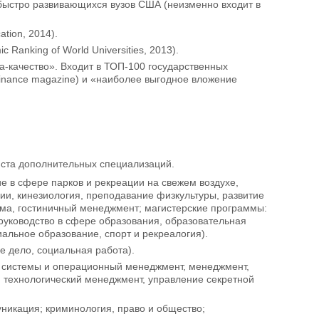
 быстро развивающихся вузов США (неизменно входит в
tion, 2014).
Ranking of World Universities, 2013).
а-качество». Входит в ТОП-100 государственных
Finance magazine) и «наиболее выгодное вложение
 ста дополнительных специализаций.
ие в сфере парков и рекреации на свежем воздухе,
и, кинезиология, преподавание физкультуры, развитие
зма, гостиничный менеджмент; магистерские программы:
 руководство в сфере образования, образовательная
иальное образование, спорт и рекреалогия).
е дело, социальная работа).
ые системы и операционный менеджмент, менеджмент,
, технологический менеджмент, управление секретной
муникация; криминология, право и общество;