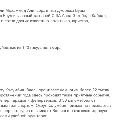
ели Мохаммед Али; соратники Джорджа Буша -
з Боуд и главный казначей США Анна Эскобедо Кабрал;
и сотни других известных политиков, юристов,
убежных из 120 государств мира.
гу Колумбия. Здесь проживает немногим более 22 тысяч
протяжении года здесь проходят такие приятные события,
ечер парадов и фейерверков. В 30 километрах от
нным транспортом. Округ Колумбия неизменно признается
 с первого курса осваивают Вашингтон как свою игровую
елами учебной аудитории.