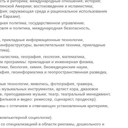
ность и риторика; международные отношения; история;
тинской Америки; востоковедение и исламистика;
софия; окружающая среда и рациональное использование
и Евразии).
родная политика, государственное управление;
овля и политика, международная безопасность,
и, прикладные информационные технологии,
 инфраструктуры, вычислительная техника, прикладные
тика).
налистика, география, геология, математика,
кие программы: прикладная и инженерная физика,
ки, биология, химия, биомедицинские науки,
рафия, геоинформатика и геопространственная разведка,
йные технологии, живопись, фотография, гравюра,
а музыкальных инструментах, артист хора, джазовое
е, преподавание музыки; театр, театральный менеджмент,
фильмов и видео: режиссер, сценарист, продюсер).
омы с отличием и отвечающих установленным критериям,
и компьютерной социологии).
е со специализацией в области рекламы, дошкольного и