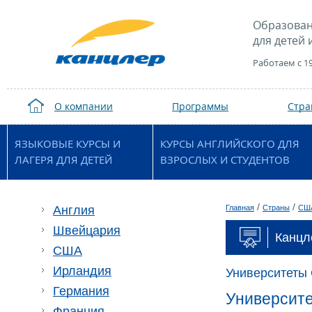
Образован
для детей 
Работаем с 1
О компании
Программы
Стр
ЯЗЫКОВЫЕ КУРСЫ И
КУРСЫ АНГЛИЙСКОГО ДЛЯ
ЛАГЕРЯ ДЛЯ ДЕТЕЙ
ВЗРОСЛЫХ И СТУДЕНТОВ
/
/
Англия
Главная
Страны
СШ
Швейцария
Канцл
США
Ирландия
Университеты
Германия
Университе
Франция