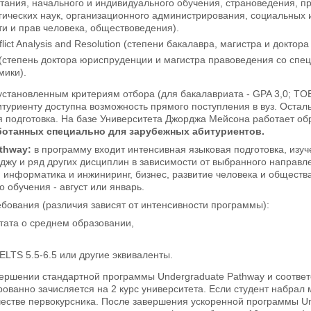
тания, начального и индивидуального обучения, страноведения, п
гических наук, организационного администрирования, социальных
и и прав человека, обществоведения).
flict Analysis and Resolution (степени бакалавра, магистра и докто
 (степень доктора юриспруденции и магистра правоведения со спе
мики).
установленным критериям отбора (для бакалавриата - GPA 3,0; TOEF
битуриенту доступна возможность прямого поступления в вуз. Ост
я подготовка. На базе Университета Джорджа Мейсона работает о
ботанных специально для зарубежных абитуриентов.
thway
:
в программу входит интенсивная языковая подготовка, изуч
еджу и ряд других дисциплин в зависимости от выбранного направ
 информатика и инжиниринг, бизнес, развитие человека и обществ
о обучения - август или январь.
бования (различия зависят от интенсивности программы):
тата о среднем образовании,
ELTS 5.5-6.5 или другие эквиваленты.
ершении стандартной программы Undergraduate Pathway и соответ
ованно зачисляется на 2 курс университета. Если студент набрал 
честве первокурсника. После завершения ускоренной программы Un