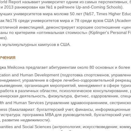
orld Report называет университет одним из самых перспективных,
 и 2013 ранжирован как №1 в рейтинге Up-and-Coming Schools).
лучших университетов мира моложе 50 лет (№57, Times Higher Educa
ак №176 среди университетов мира и 78 среди вузов США (Academic 
 отличной инвестицией, демонстрирует хорошее соотношение «цен
аны по критериям «оптимальная стоимость» (Kiplinger's Personal 
es).
х мультикультурных кампусов в США.
учения
джа Мейсона предлагает абитуриентам около 80 основных и более
ucation and Human Development (подготовка спортсменов, управлен
енеджмент, управление в сфере лечебно-оздоровительной рекреаци
емьеведение, организация мероприятий, менеджмент в сфере тури
работа в различных областях, психологическое консультирование,
ренерская деятельность, физкультура, фитнес, оздоровление, спец
alth and Human Services (управление здравоохранением, сестринско
iness (бакалавриат: бухгалтерский учет, финансы, информационн
гистратура: программа MBA для руководителей, бухгалтерский учет
 развитие недвижимости).
manities and Social Sciences (антропология; искусствоведение; ком