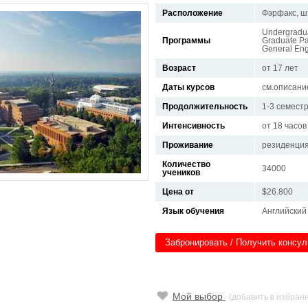
Расположение
Фэрфакс, ш
Undergradu
Программы
Graduate Pa
General Eng
Возраст
от 17 лет
Даты курсов
см.описани
Продолжительность
1-3 семест
Интенсивность
от 18 часов
Проживание
резиденция
Количество
34000
учеников
Цена от
$26.800
Язык обучения
Английский
Забронировать / Получить консу
Мой выбор
(добавить в избран