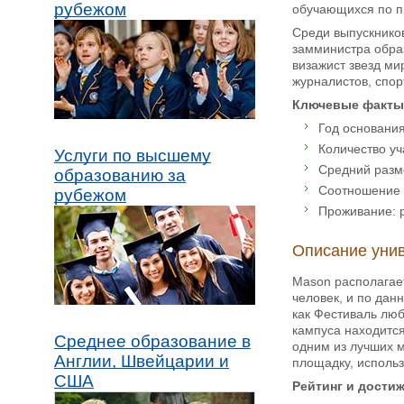
рубежом
обучающихся по пр
Среди выпускнико
замминистра обра
визажист звезд ми
журналистов, спор
Ключевые факты
Год основания
Количество уч
Услуги по высшему
Средний разме
образованию за
Соотношение с
рубежом
Проживание: р
Описание уни
Mason располагае
человек, и по дан
как Фестиваль люб
кампуса находитс
Среднее образование в
одним из лучших м
Англии, Швейцарии и
площадку, использ
США
Рейтинг и дости