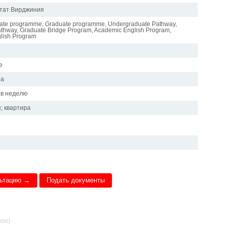
тат Вирджиния
ate programme, Graduate programme, Undergraduate Pathway,
thway, Graduate Bridge Program, Academic English Program,
lish Program
е
ра
 в неделю
; квартира
льтацию →
Подать документы
ное)