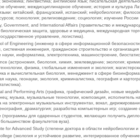
; экономика; лингвистика; английский язык; писательская деятель
е обучение; междисциплинарное обучение; история и культура Ла
языки: китайский, французский, испанский; нейробиология; фило
урсов; психология; религиоведение; социология; изучение России 
cy, Government, and International Affairs (правительство и междуна
 биологическая защита, здоровье и медицина, международная торг
государственное управление, логистика).
ool of Engineering (инженер в сфере информационной безопасност
 системная инженерия, гражданское строительство и организация
науки, информатика, электротехника, машиностроение, биостатис
ience (астрономия, биология, химия, землеведение; экология; крими
ехнологии, физика, глобальные изменения и экология; магистерс
ка и вычислительная биология, менеджмент в сфере биоинформати
я наука, геонауки, экология, криминалистика, география и картог
татистика).
sual and Performing Arts (графика, графический дизайн, новые меди
анец; музыка, музыкальные технологии, композиция, исполнитель н
а на электронных музыкальных инструментах, вокал, дирижировани
енография, драматургия; разработка компьютерных игр; создание 
ge (программы для одаренных студентов, желающих получить дипл
большинством факультетов вуза).
tute for Advanced Study (степени доктора в области нейробиологии 
ollege (экология и устойчивое развитие, интегрированное обучени