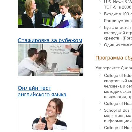
U.S. News & W
ТОП-5, в 2008
Входит в 100 
Ранжируется к
Вуз считается
колледжей стр
средств» (Forb
Стажировка за рубежом
Один из самы
Программа об
Университет Джор
College of Ed
спортивный м
человека и с
Онлайн тест
методическая 
английского языка
психология, т
College of He
School of Bus
маркетинг; ма
информацией,
College of Hu