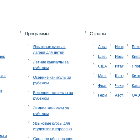
Программы
Страны
Языковые курсы и
Англия
Испания
Бел
лагеря для детей
лер
Швейцария
Ирландия
Кип
Летние каникулы за
США
Италия
Япо
рубежом
ва в
Мальта
Шотландия
Кит
Осенние каникулы за
рубежом
Франция
Чехия
Кан
ов
Весенние каникулы за
Германия
Австрия
ОА
рубежом
Зимние каникулы за
рубежом
Языковые курсы для
студентов и взрослых
ости
Среднее образование