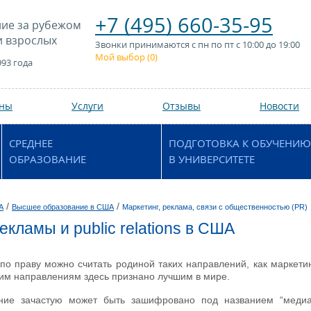
+7 (495) 660-35-95
ие за рубежом
и взрослых
Звонки принимаются с пн по пт с 10:00 до 19:00
Мой выбор (
0
)
993 года
аны
Услуги
Отзывы
Новости
СРЕДНЕЕ
ПОДГОТОВКА К ОБУЧЕНИЮ
ОБРАЗОВАНИЕ
В УНИВЕРСИТЕТЕ
/
/
А
Высшее образование в США
Маркетинг, реклама, связи с общественностью (PR)
кламы и public relations в США
о праву можно считать родиной таких направлений, как маркетин
тим направлениям здесь признано лучшим в мире.
ние зачастую может быть зашифровано под названием “медиа