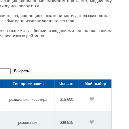
ать специалистом по менеджменту в рекламе, медийному
нгу или пиару и т.д.
иях, радиостанциях, знаменитых издательских домах,
в любых организациях частного сектора.
ими высшими учебными заведениями по направлениям
е престижных рейтингов.
Выбрать
Тип проживания
Цена от
Мой выбор
резиденция; квартира
$15.600
резиденция
$39.515