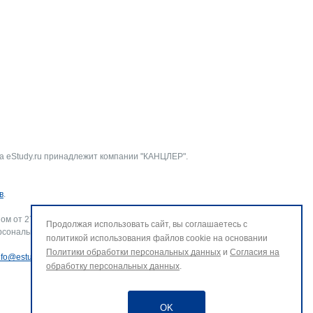
а eStudy.ru принадлежит компании "КАНЦЛЕР".
в
.
ом от 27.07.2006 г. № 152-ФЗ «О персональных данных».
Продолжая использовать сайт, вы соглашаетесь с
рсональных данных и использование файлов cookie. В случае
политикой использования файлов cookie на основании
Политики обработки персональных данных
и
Согласия на
nfo@estudy.ru
.
обработку персональных данных
.
OK