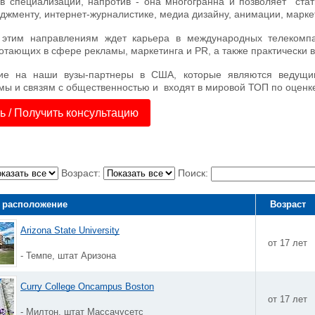
 в специализации, напротив - она многогранна и позволяет ст
джменту, интернет-журналистике, медиа дизайну, анимации, маркети
 этим направлениям ждет карьера в международных телекомпан
отающих в сфере рекламы, маркетинга и PR, а также практически 
ие на наши вузы-партнеры в США, которые являются ведущ
амы и связям с общественностью и входят в мировой ТОП по оценк
 / Получить консультацию
Возраст:
Поиск:
 расположение
Возраст
Arizona State University
от 17 лет
- Темпе, штат Аризона
Curry College Oncampus Boston
от 17 лет
- Милтон, штат Массачусетс