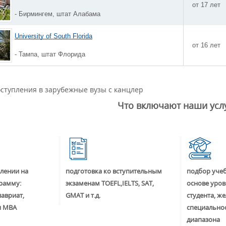
от 17 лет
- Бирмингем, штат Алабама
University of South Florida
от 16 лет
- Тампа, штат Флорида
ступления в зарубежные вузы с канцлер
Что включают наши усл
лении на
подготовка ко вступительным
подбор учеб
рамму:
экзаменам TOEFL,IELTS, SAT,
основе уров
лавриат,
GMAT и т.д.
студента, ж
и MBA
специальнос
диапазона