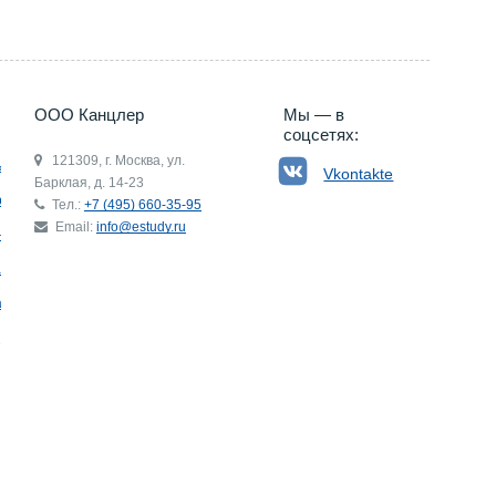
ООО Канцлер
Мы — в
соцсетях:
121309, г. Москва, ул.
ьгия
Vkontakte
Барклая, д. 14-23
р
Тел.:
+7 (495) 660-35-95
Email:
info@estudy.ru
ния
ай
ада
Э