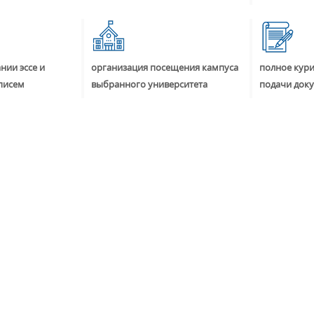
нии эссе и
организация посещения кампуса
полное кур
писем
выбранного университета
подачи док
+7 (49