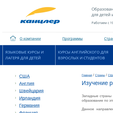
Образован
для детей 
Работаем с 1
О компании
Программы
Стр
ЯЗЫКОВЫЕ КУРСЫ И
КУРСЫ АНГЛИЙСКОГО ДЛЯ
ЛАГЕРЯ ДЛЯ ДЕТЕЙ
ВЗРОСЛЫХ И СТУДЕНТОВ
/
/
США
Главная
Страны
СШ
Изучение ре
Англия
Швейцария
Западные страны п
Ирландия
образование по э
Германия
Данное направле
Франция