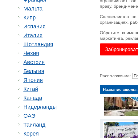
ограничивает вас
праву, бренд-мене
Мальта
Специалистов по
Кипр
организациях, раб
Испания
Обратите вниман
Италия
маркетинга, рекл
Шотландия
Забронировать
Чехия
Австрия
Бельгия
Расположение:
Япония
Китай
Название школы,
Канада
Нидерланды
ОАЭ
Таиланд
Корея