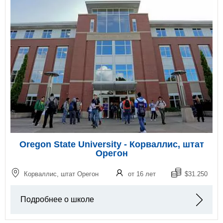
Oregon State University - Корваллис, штат
Орегон
Корваллис, штат Орегон
от 16 лет
$31.250
Подробнее о школе