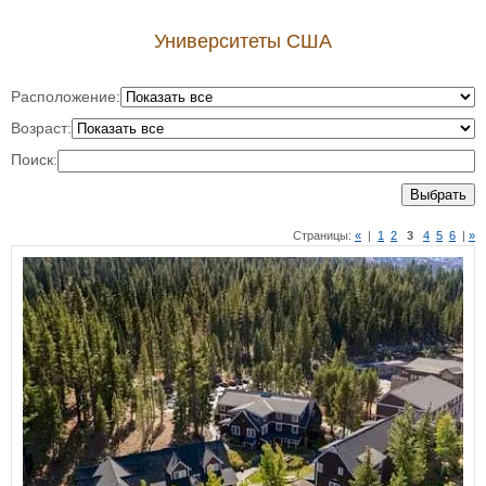
Университеты США
Расположение:
Возраст:
Поиск:
Выбрать
Страницы:
«
|
1
2
3
4
5
6
|
»