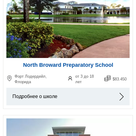
North Broward Preparatory School
Форт Лодердейл,
от 3 до 18
$83.450
Флорида
лет
Подробнее о школе