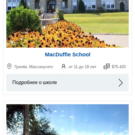
MacDuffie School
Грэнби, Массачусетс
от 11 до 18 лет
$75.420
Подробнее о школе