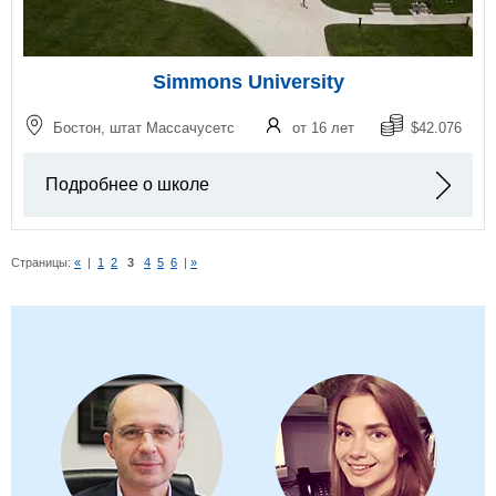
Simmons University
Бостон, штат Массачусетс
от 16 лет
$42.076
Подробнее о школе
Страницы:
«
|
1
2
3
4
5
6
|
»