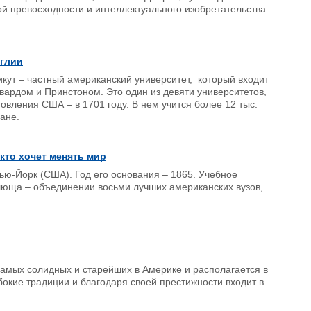
й превосходности и интеллектуального изобретательства.
нглии
икут – частный американский университет, который входит
вардом и Принстоном. Это один из девяти университетов,
вления США – в 1701 году. В нем учится более 12 тыс.
ане.
кто хочет менять мир
Нью-Йорк (США). Год его основания – 1865. Учебное
Плюща – объединении восьми лучших американских вузов,
самых солидных и старейших в Америке и располагается в
бокие традиции и благодаря своей престижности входит в