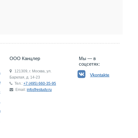
5) 660-35-95
ООО Канцлер
Мы — в
соцсетях:
121309, г. Москва, ул.
ьгия
Vkontakte
Барклая, д. 14-23
р
Тел.:
+7 (495) 660-35-95
Email:
info@estudy.ru
ния
ай
ада
Э