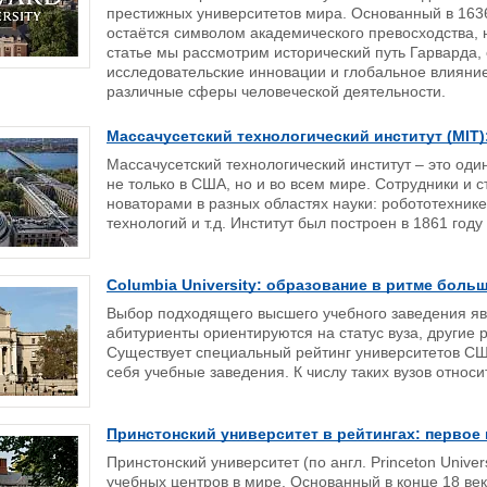
престижных университетов мира. Основанный в 1636
остаётся символом академического превосходства, 
статье мы рассмотрим исторический путь Гарварда,
исследовательские инновации и глобальное влияние
различные сферы человеческой деятельности.
Массачусетский технологический институт (MIT
Массачусетский технологический институт – это оди
не только в США, но и во всем мире. Сотрудники и 
новаторами в разных областях науки: робототехник
технологий и т.д. Институт был построен в 1861 году
Columbia University: образование в ритме боль
Выбор подходящего высшего учебного заведения яв
абитуриенты ориентируются на статус вуза, други
Существует специальный рейтинг университетов СШ
себя учебные заведения. К числу таких вузов относ
Принстонский университет в рейтингах: первое
Принстонский университет (по англ. Princeton Unive
учебных центров в мире. Основанный в конце 18 века