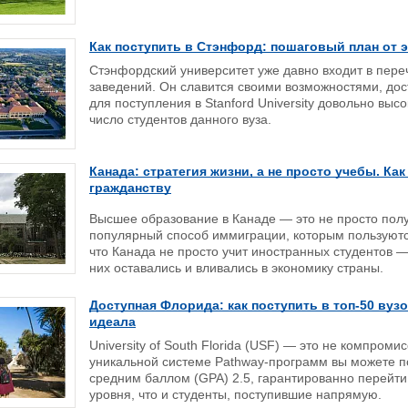
Как поступить в Стэнфорд: пошаговый план от 
Стэнфордский университет уже давно входит в пер
заведений. Он славится своими возможностями, до
для поступления в Stanford University довольно выс
число студентов данного вуза.
Канада: стратегия жизни, а не просто учебы. Ка
гражданству
Высшее образование в Канаде — это не просто пол
популярный способ иммиграции, которым пользуютс
что Канада не просто учит иностранных студентов 
них оставались и вливались в экономику страны.
Доступная Флорида: как поступить в топ-50 вуз
идеала
University of South Florida (USF) — это не компроми
уникальной системе Pathway-программ вы можете пос
средним баллом (GPA) 2.5, гарантированно перейти 
уровня, что и студенты, поступившие напрямую.