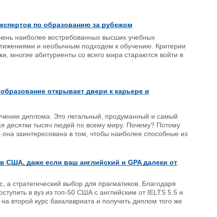
экспертов по образованию за рубежом
ечень наиболее востребованных высших учебных
стижениями и необычным подходом к обучению. Критерии
оки, многие абитуриенты со всего мира стараются войти в
к образование открывает двери к карьере и
учение диплома. Это легальный, продуманный и самый
я десятки тысяч людей по всему миру. Почему? Потому
— она заинтересована в том, чтобы наиболее способные из
ов США, даже если ваш английский и GPA далеки от
сс, а стратегический выбор для прагматиков. Благодаря
тупить в вуз из топ-50 США с английским от IELTS 5.5 и
на второй курс бакалавриата и получить диплом того же