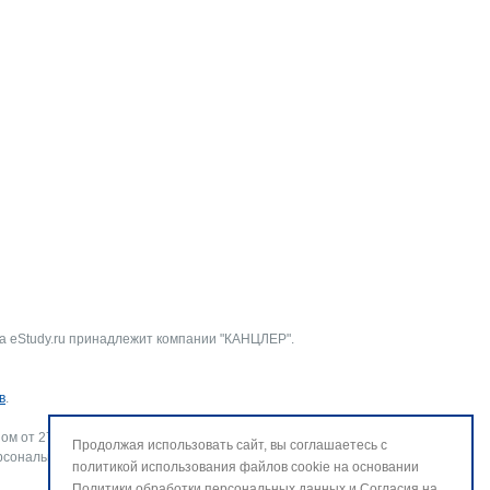
а eStudy.ru принадлежит компании "КАНЦЛЕР".
в
.
ом от 27.07.2006 г. № 152-ФЗ «О персональных данных».
Продолжая использовать сайт, вы соглашаетесь с
рсональных данных и использование файлов cookie. В случае
политикой использования файлов cookie на основании
Политики обработки персональных данных
и
Согласия на