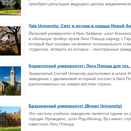
приобрел репутацию ведущего центра академическо
Yale University: Свет и истина в сердце Новой А
Йельский университет в Нью-Хейвене, штат Коннект
в «большую тройку» вузов Лиги Плюща наряду с Гар
который был основан на момент колониального стано
студентов, четверть из которых – иностранные гражд
Корнеллский университет: Лига Плюща для тех, 
Знаменитый Cornell University расположен в штате 
заведение с двухвековой историей состоит в Лиге 
расположенных на северо-востоке страны.
Брауновский университет (Brown University)
Это частное учебное заведение является одним из 
городке Провиденс, штат Род-Айленд. Вуз имеет глу
известную Лигу Плюща.