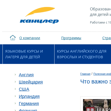
Образован
для детей 
Работаем с 1
О компании
Программы
Стр
ЯЗЫКОВЫЕ КУРСЫ И
КУРСЫ АНГЛИЙСКОГО ДЛЯ
ЛАГЕРЯ ДЛЯ ДЕТЕЙ
ВЗРОСЛЫХ И СТУДЕНТОВ
/
Англия
Главная
Полезная ин
Что важно 
Швейцария
США
Ирландия
Германия
Франция