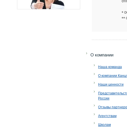
Отп
* О
** 
O компании
Наша команда
О компании Канц
Наши ценности
Представительст
России
Отзывы партнер
Агентствам
Школам