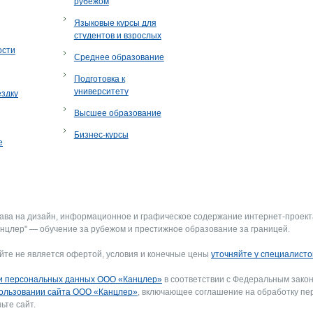
рубежом
Языковые курсы для
студентов и взрослых
ости
Среднее образование
Подготовка к
университету
ездку
Высшее образование
Бизнес-курсы
е
рава на дизайн, информационное и графическое содержание интернет-проект
нцлер" — обучение за рубежом и престижное образование за границей.
йте не является офертой, условия и конечные цены
уточняйте у специалисто
и персональных данных ООО «Канцлер»
в соответствии с Федеральным закон
ользовании сайта ООО «Канцлер»
, включающее соглашение на обработку пе
ьте сайт.