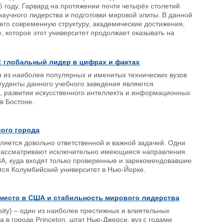
 году, Гарвард на протяжении почти четырёх столетий
научного лидерства и подготовки мировой элиты. В данной
 его современную структуру, академические достижения,
, которое этот университет продолжает оказывать на
): глобальный лидер в цифрах и фактах
н из наиболее популярных и именитых технических вузов
студенты данного учебного заведения являются
е, развитии искусственного интеллекта и информационных
 в Бостоне.
шого города
ляется довольно ответственной и важной задачей. Одни
е рассматривают исключительно имеющиеся направления.
А, куда входят только проверенные и зарекомендовавшие
ится Колумбийский университет в Нью-Йорке.
 место в США и стабильность мирового лидерства
rsity) – один из наиболее престижных и влиятельных
 в городе Princeton, штат Нью-Джерси, вуз с годами