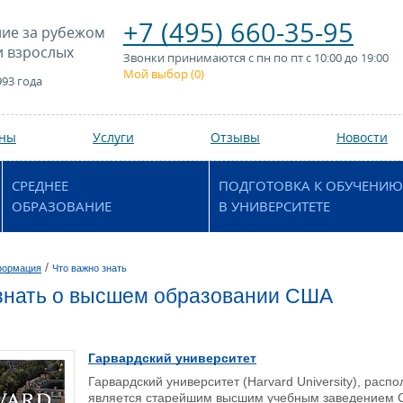
+7 (495) 660-35-95
ие за рубежом
и взрослых
Звонки принимаются с пн по пт с 10:00 до 19:00
Мой выбор (
0
)
993 года
аны
Услуги
Отзывы
Новости
СРЕДНЕЕ
ПОДГОТОВКА К ОБУЧЕНИЮ
ОБРАЗОВАНИЕ
В УНИВЕРСИТЕТЕ
/
формация
Что важно знать
знать о высшем образовании США
Гарвардский университет
Гарвардский университет (Harvard University), рас
является старейшим высшим учебным заведением 