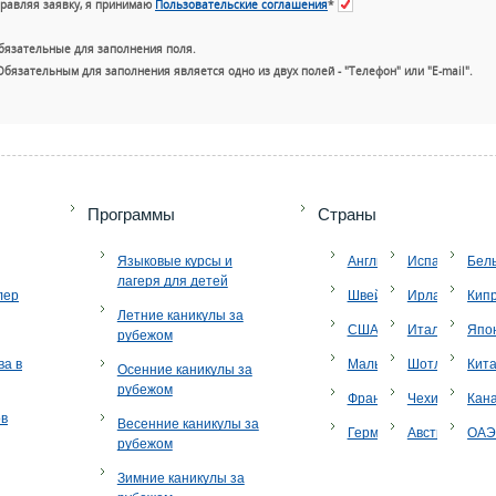
равляя заявку, я принимаю
Пользовательские соглашения
*
бязательные для заполнения поля.
Обязательным для заполнения является одно из двух полей - "Телефон" или "E-mail".
+7 (49
Программы
Страны
Языковые курсы и
Англия
Испания
Бел
лагеря для детей
лер
Швейцария
Ирландия
Кип
Летние каникулы за
США
Италия
Япо
рубежом
ва в
Мальта
Шотландия
Кит
Осенние каникулы за
рубежом
Франция
Чехия
Кан
ов
Весенние каникулы за
Германия
Австрия
ОА
рубежом
Зимние каникулы за