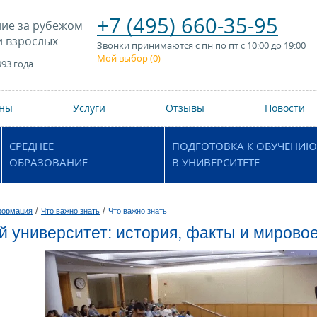
+7 (495) 660-35-95
ие за рубежом
и взрослых
Звонки принимаются с пн по пт с 10:00 до 19:00
Мой выбор (
0
)
993 года
аны
Услуги
Отзывы
Новости
СРЕДНЕЕ
ПОДГОТОВКА К ОБУЧЕНИЮ
ОБРАЗОВАНИЕ
В УНИВЕРСИТЕТЕ
/
/
формация
Что важно знать
Что важно знать
й университет: история, факты и мирово