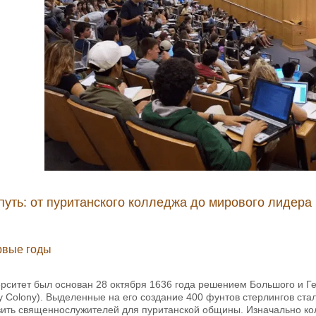
путь: от пуританского колледжа до мирового лидера
рвые годы
рситет был основан 28 октября 1636 года решением Большого и Ге
y Colony). Выделенные на его создание 400 фунтов стерлингов ста
вить священнослужителей для пуританской общины. Изначально ко