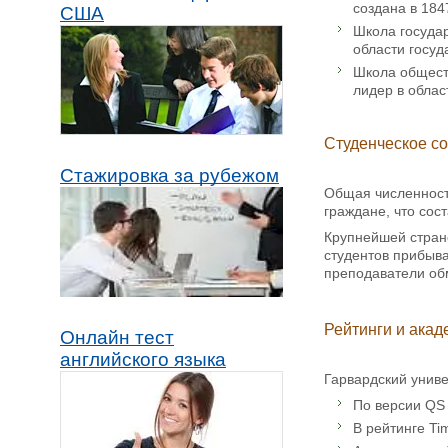
создана в 18
США
Школа государ
области госуд
Школа обществ
лидер в облас
Студенческое с
Стажировка за рубежом
Общая численность
граждане, что сос
Крупнейшей страно
студентов прибыва
преподаватели об
Рейтинги и акад
Онлайн тест
английского языка
Гарвардский унив
По версии QS 
В рейтинге Ti