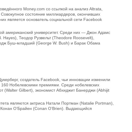
ведённого Money.com со ссылкой на анализ Altrata,
. Совокупное состояние миллиардеров, окончивших
 них является основатель социальной сети Facebook
ой американский университет. Среди них — Джон Адамс
 Hayes), Теодор Рузвельт (Theodore Roosevelt),
Джордж Буш-младший (George W. Bush) и Барак Обама
 Цукерберг, создатель Facebook, чьи инновации изменили
м 160 Нобелевскими премиями. Среди нобелевских
(Walter Gilbert), экономист Абхиджит Банерджи (Abhijit
тета являются актриса Натали Портман (Natalie Portman),
к Конан О’Брайен (Conan O’Brien). Выдающийся