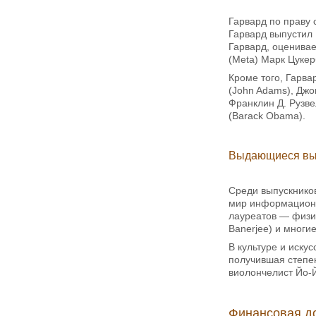
Гарвард по праву 
Гарвард выпустил
Гарвард, оценивае
(Meta) Марк Цукер
Кроме того, Гарв
(John Adams), Джо
Франклин Д. Рузве
(Barack Obama).
Выдающиеся вы
Среди выпускников
мир информационн
лауреатов — физик 
Banerjee) и многие
В культуре и иску
получившая степен
виолончелист Йо-Й
Финансовая до