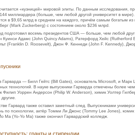
считается «кузницей» мировой элиты. По данным исследования, про
 144 миллиардера (больше, чем любой другой университет в мире)
тся в $9,65 млрд в среднем на каждого, причём самым богатым из
берг (Mark Zuckerberg) с состоянием около $236 млрd.
ард подготовил восемь президентов США — больше, чем любой друг
н Куинси Адамс (John Quincy Adams), Ратерфорд Хейс (Rutherford B.
льт (Franklin D. Roosevelt), Джон Ф. Кеннеди (John F. Kennedy), 
пускники
 Гарварда — Билл Гейтс (Bill Gates), основатель Microsoft, и Марк
ых технологий. В науке выпускники Гарварда отмечены более че
Филип Уоррен Андерсон (Philip W. Anderson), химик Уолтер Гилберт 
 другие.
сстве Гарвард также оставил заметный след. Выпускниками универси
ь по психологии, актёр Томми Ли Джонс (Tommy Lee Jones), коми
о Ма (Yo-Yo Ma) также окончил Гарвардский колледж.
ступность: гранты и стипендии