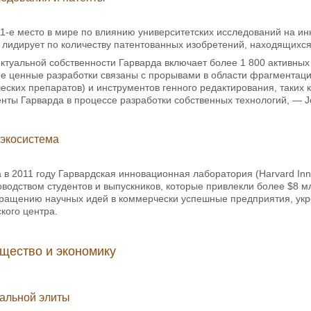
1-е место в мире по влиянию университетских исследований на инн
 лидирует по количеству патентованных изобретений, находящихс
туальной собственности Гарварда включает более 1 800 активных
е ценные разработки связаны с прорывами в области фрагментаци
ских препаратов) и инструментов генного редактирования, таких 
нты Гарварда в процессе разработки собственных технологий, — J
экосистема
 в 2011 году Гарвардская инновационная лаборатория (Harvard Inn
оводством студентов и выпускников, которые привлекли более $8 м
ращению научных идей в коммерчески успешные предприятия, укре
кого центра.
щество и экономику
бальной элиты