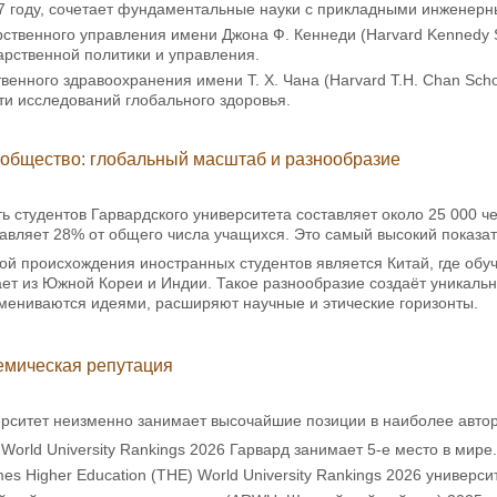
47 году, сочетает фундаментальные науки с прикладными инженер
ственного управления имени Джона Ф. Кеннеди (Harvard Kennedy Sc
арственной политики и управления.
енного здравоохранения имени Т. Х. Чана (Harvard T.H. Chan Schoo
ти исследований глобального здоровья.
ообщество: глобальный масштаб и разнообразие
 студентов Гарвардского университета составляет около 25 000 ч
тавляет 28% от общего числа учащихся. Это самый высокий показат
й происхождения иностранных студентов является Китай, где обуч
ет из Южной Кореи и Индии. Такое разнообразие создаёт уникальн
мениваются идеями, расширяют научные и этические горизонты.
емическая репутация
ерситет неизменно занимает высочайшие позиции в наиболее авто
World University Rankings 2026 Гарвард занимает 5-е место в мире.
mes Higher Education (THE) World University Rankings 2026 универси