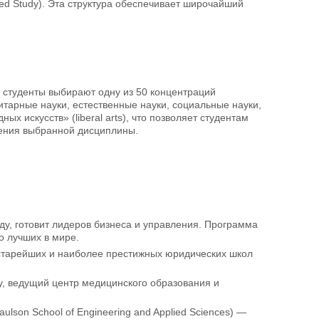
nced Study). Эта структура обеспечивает широчайший
 студенты выбирают одну из 50 концентраций
нитарные науки, естественные науки, социальные науки,
 искусств» (liberal arts), что позволяет студентам
чения выбранной дисциплины.
оду, готовит лидеров бизнеса и управления. Программа
о лучших в мире.
з старейших и наиболее престижных юридических школ
ду, ведущий центр медицинского образования и
lson School of Engineering and Applied Sciences) —