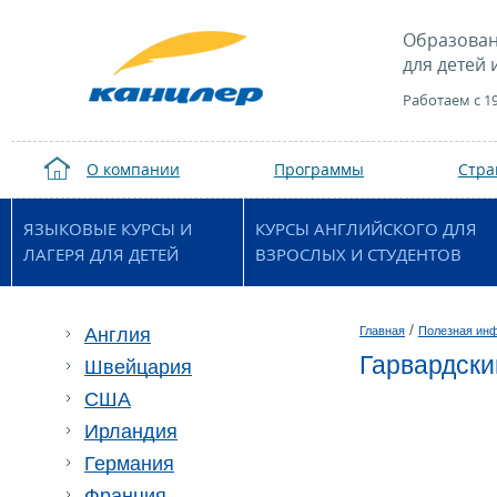
Образован
для детей 
Работаем с 1
О компании
Программы
Стр
ЯЗЫКОВЫЕ КУРСЫ И
КУРСЫ АНГЛИЙСКОГО ДЛЯ
ЛАГЕРЯ ДЛЯ ДЕТЕЙ
ВЗРОСЛЫХ И СТУДЕНТОВ
/
Англия
Главная
Полезная ин
Гарвардски
Швейцария
США
Ирландия
Германия
Франция