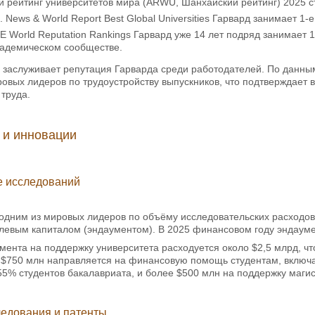
 рейтинг университетов мира (ARWU, Шанхайский рейтинг) 2025 ст
 News & World Report Best Global Universities Гарвард занимает 1-е
E World Reputation Rankings Гарвард уже 14 лет подряд занимает 
кадемическом сообществе.
заслуживает репутация Гарварда среди работодателей. По данным 
ровых лидеров по трудоустройству выпускников, что подтверждает
труда.
 и инновации
 исследований
 одним из мировых лидеров по объёму исследовательских расходов
евым капиталом (эндаументом). В 2025 финансовом году эндаумент
мента на поддержку университета расходуется около $2,5 млрд, 
 $750 млн направляется на финансовую помощь студентам, включая
55% студентов бакалавриата, и более $500 млн на поддержку магис
едования и патенты