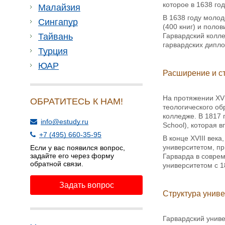
которое в 1638 го
Малайзия
В 1638 году молод
Сингапур
(400 книг) и поло
Гарвардский колле
Тайвань
гарвардских дипло
Турция
ЮАР
Расширение и с
На протяжении XVI
ОБРАТИТЕСЬ К НАМ!
теологического о
колледже. В 1817 
info@estudy.ru
School), которая 
+7 (495) 660-35-95
В конце XVIII век
университетом, п
Если у вас появился вопрос,
задайте его через форму
Гарварда в соврем
обратной связи.
университетом с 1
Задать вопрос
Структура униве
Гарвардский униве