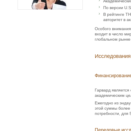
Академический
По версии U.S.
В рейтинге TH
авторитет в а
Особого внимания 
входит в число ми
глобальном рынке 
Исследования
Финансирование
Гарвард является
академическим цел
Ежегодно из эндау
этой суммы более
потребности, для 
Передовые иссл