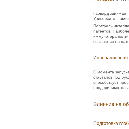
Гарвард занимает 
Университет также
Портфель интеллек
патентов. Наиболе
иммунотерапевтиче
ссылаются на пате
Инновационная 
С момента запуска
стартапов под рук
способствует прев
предпринимательс
Влияние на об
Подготовка гло