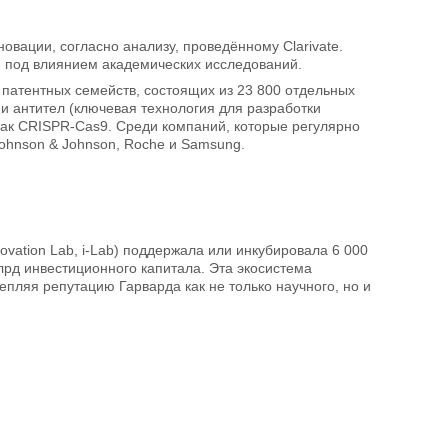
овации, согласно анализу, проведённому Clarivate.
я под влиянием академических исследований.
 патентных семейств, состоящих из 23 800 отдельных
и антител (ключевая технология для разработки
как CRISPR-Cas9. Среди компаний, которые регулярно
ohnson & Johnson, Roche и Samsung.
ovation Lab, i-Lab) поддержала или инкубировала 6 000
лрд инвестиционного капитала. Эта экосистема
пляя репутацию Гарварда как не только научного, но и