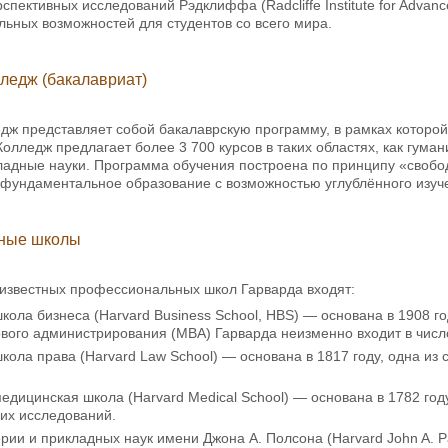
рспективных исследований Рэдклиффа (Radcliffe Institute for Adva
льных возможностей для студентов со всего мира.
ледж (бакалавриат)
дж представляет собой бакалаврскую программу, в рамках которой
Колледж предлагает более 3 700 курсов в таких областях, как гума
адные науки. Программа обучения построена по принципу «свободных
 фундаментальное образование с возможностью углублённого изу
ные школы
 известных профессиональных школ Гарварда входят:
кола бизнеса (Harvard Business School, HBS) — основана в 1908 г
вого администрирования (MBA) Гарварда неизменно входит в числ
кола права (Harvard Law School) — основана в 1817 году, одна и
едицинская школа (Harvard Medical School) — основана в 1782 го
их исследований.
ии и прикладных наук имени Джона А. Полсона (Harvard John A. Pau