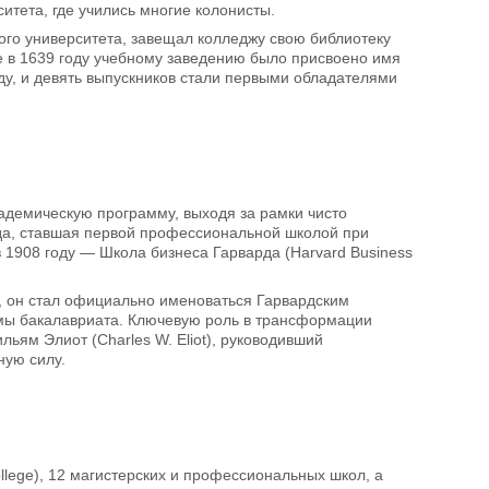
итета, где учились многие колонисты.
ого университета, завещал колледжу свою библиотеку
ие в 1639 году учебному заведению было присвоено имя
оду, и девять выпускников стали первыми обладателями
кадемическую программу, выходя за рамки чисто
рда, ставшая первой профессиональной школой при
в 1908 году — Школа бизнеса Гарварда (Harvard Business
ук, он стал официально именоваться Гарвардским
ммы бакалавриата. Ключевую роль в трансформации
ьям Элиот (Charles W. Eliot), руководивший
ную силу.
llege), 12 магистерских и профессиональных школ, а