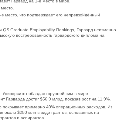
авит Гарвард на 1-е место в мире.
 место.
1-е место, что подтверждает его непревзойдённый
QS Graduate Employability Rankings, Гарвард неизменно
 высокую востребованность гарвардского диплома на
. Университет обладает крупнейшим в мире
 Гарварда достиг $56,9 млрд, показав рост на 11,9%.
что покрывает примерно 40% операционных расходов. Из
 около $250 млн в виде грантов, основанных на
трантов и аспирантов.