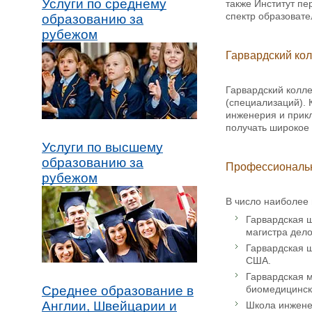
Услуги по среднему
также Институт пе
спектр образовате
образованию за
рубежом
Гарвардский кол
Гарвардский колле
(специализаций). 
инженерия и прикл
получать широкое
Услуги по высшему
образованию за
Профессиональ
рубежом
В число наиболее
Гарвардская ш
магистра дело
Гарвардская ш
США.
Гарвардская м
биомедицинск
Среднее образование в
Англии, Швейцарии и
Школа инженер