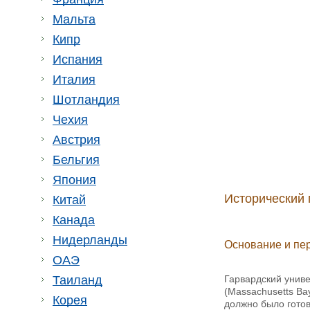
Мальта
Кипр
Испания
Италия
Шотландия
Чехия
Австрия
Бельгия
Япония
Исторический 
Китай
Канада
Нидерланды
Основание и пе
ОАЭ
Гарвардский униве
Таиланд
(Massachusetts Ba
Корея
должно было гото