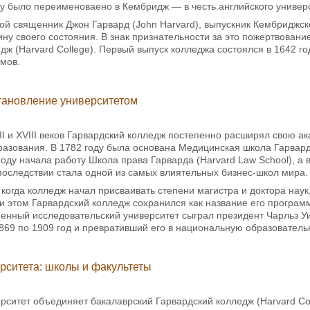
ду было переименоваено в Кембридж — в честь английского универс
ой священник Джон Гарвард (John Harvard), выпускник Кембриджск
вину своего состояния. В знак признательности за это пожертвован
дж (Harvard College). Первый выпуск колледжа состоялся в 1642 г
мов.
тановление университетом
I и XVIII веков Гарвардский колледж постепенно расширял свою а
бразования. В 1782 году была основана Медицинская школа Гарва
году начала работу Школа права Гарварда (Harvard Law School), а 
впоследствии стала одной из самых влиятельных бизнес-школ мира.
а, когда колледж начал присваивать степени магистра и доктора на
ри этом Гарвардский колледж сохранился как название его програ
енный исследовательский университет сыграл президент Чарльз Уил
869 по 1909 год и превративший его в национальную образователь
рситета: школы и факультеты
рситет объединяет бакалаврский Гарвардский колледж (Harvard Co