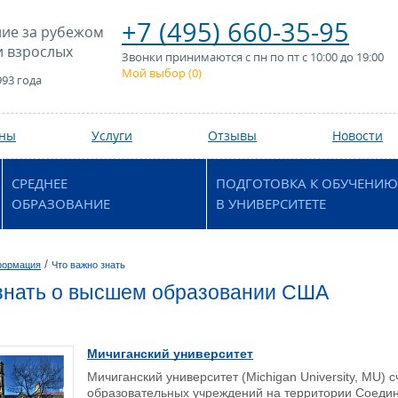
+7 (495) 660-35-95
ие за рубежом
и взрослых
Звонки принимаются с пн по пт с 10:00 до 19:00
Мой выбор (
0
)
993 года
аны
Услуги
Отзывы
Новости
СРЕДНЕЕ
ПОДГОТОВКА К ОБУЧЕНИЮ
ОБРАЗОВАНИЕ
В УНИВЕРСИТЕТЕ
/
формация
Что важно знать
знать о высшем образовании США
Мичиганский университет
Мичиганский университет (Michigan University, MU)
образовательных учреждений на территории Соеди