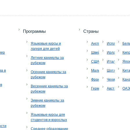
Программы
Страны
Языковые курсы и
Англия
Испания
Бел
лагеря для детей
лер
Швейцария
Ирландия
Кип
Летние каникулы за
США
Италия
Япо
рубежом
ва в
Мальта
Шотландия
Кит
Осенние каникулы за
рубежом
Франция
Чехия
Кан
ов
Весенние каникулы за
Германия
Австрия
ОА
рубежом
Зимние каникулы за
рубежом
Языковые курсы для
студентов и взрослых
ости
Среднее образование