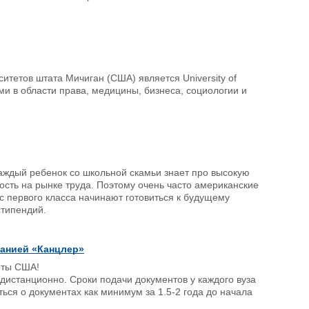
итетов штата Мичиган (США) является University of
и в области права, медицины, бизнеса, социологии и
аждый ребенок со школьной скамьи знает про высокую
ость на рынке труда. Поэтому очень часто американские
с первого класса начинают готовиться к будущему
стипендий.
панией «Канцлер»
еты США!
истанционно. Сроки подачи документов у каждого вуза
ься о документах как минимум за 1.5-2 года до начала