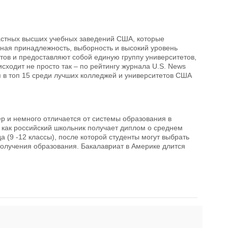
астных высших учебных заведений США, которые
ая принадлежность, выборность и высокий уровень
тов и предоставляют собой единую группу университетов,
исходит не просто так – по рейтингу журнала U.S. News
я в топ 15 среди лучших колледжей и университетов США
р и немного отличается от системы образования в
мя как российский школьник получает диплом о среднем
а (9 -12 классы), после которой студенты могут выбрать
олучения образования. Бакалавриат в Америке длится