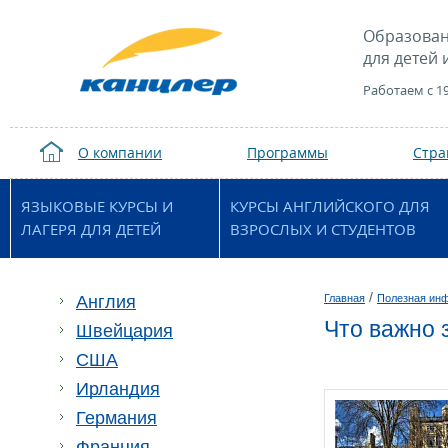
Образован
для детей 
Работаем с 1
О компании
Программы
Стр
ЯЗЫКОВЫЕ КУРСЫ И
КУРСЫ АНГЛИЙСКОГО ДЛЯ
ЛАГЕРЯ ДЛЯ ДЕТЕЙ
ВЗРОСЛЫХ И СТУДЕНТОВ
/
Англия
Главная
Полезная ин
Что важно 
Швейцария
США
Ирландия
Германия
Франция