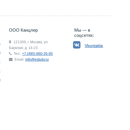
ООО Канцлер
Мы — в
соцсетях:
121309, г. Москва, ул.
ьгия
Vkontakte
Барклая, д. 14-23
р
Тел.:
+7 (495) 660-35-95
Email:
info@estudy.ru
ния
ай
ада
Э