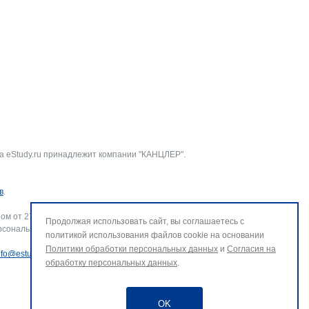
а eStudy.ru принадлежит компании "КАНЦЛЕР".
в
.
ом от 27.07.2006 г. № 152-ФЗ «О персональных данных».
Продолжая использовать сайт, вы соглашаетесь с
рсональных данных и использование файлов cookie. В случае
политикой использования файлов cookie на основании
Политики обработки персональных данных
и
Согласия на
nfo@estudy.ru
.
обработку персональных данных
.
OK