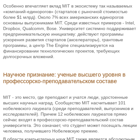
Особенно впечатляет вклад MIT в экосистему так называемых
«компаний-единорогов» (стартапов с рыночной стоимостью
более $1 млрд). Около 7% всех американских единорогов
основаны выпускниками MIT. Среди известных примеров - Intel,
Dropbox, Qualcomm, Bose. Университет системно поддерживает
предпринимательскую инициативу: действуют программы
ускорения развития стартапов (акселераторы), грантовые
программы, а центр The Engine специализируется на
финансировании технологических проектов, требующих
долгосрочных вложений.
Научное признание: ученые высшего уровня в
профессорско-преподавательском составе
MIT - это место, где преподают и учатся люди, удостоенные
высших научных наград. Сообщество MIT насчитывает 101
нобелевского лауреата (среди преподавателей, выпускников и
исследователей). Причем 12 нобелевских лауреатов прямо
сейчас входят в профессорско-преподавательский состав
университета. Это означает, что студент может посещать лекции
человека, получившего Нобелевскую премию.
В области компьютерных наук MIT также является абсолютным