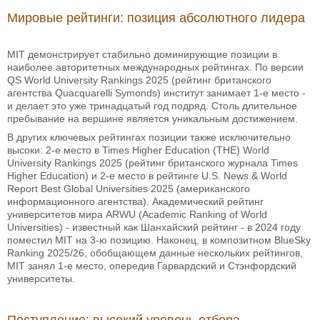
Мировые рейтинги: позиция абсолютного лидера
MIT демонстрирует стабильно доминирующие позиции в
наиболее авторитетных международных рейтингах. По версии
QS World University Rankings 2025 (рейтинг британского
агентства Quacquarelli Symonds) институт занимает 1-е место -
и делает это уже тринадцатый год подряд. Столь длительное
пребывание на вершине является уникальным достижением.
В других ключевых рейтингах позиции также исключительно
высоки: 2-е место в Times Higher Education (THE) World
University Rankings 2025 (рейтинг британского журнала Times
Higher Education) и 2-е место в рейтинге U.S. News & World
Report Best Global Universities 2025 (американского
информационного агентства). Академический рейтинг
университетов мира ARWU (Academic Ranking of World
Universities) - известный как Шанхайский рейтинг - в 2024 году
поместил MIT на 3-ю позицию. Наконец, в композитном BlueSky
Ranking 2025/26, обобщающем данные нескольких рейтингов,
MIT занял 1-е место, опередив Гарвардский и Стэнфордский
университеты.