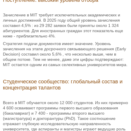
Поступление: высокий уровень отбора
Зачисление в MIT требует исключительных академических и
личных достижений. В 2025 году общий уровень зачисления
составил 4,5% : из 29 282 заявок были приняты около 1 324
абитуриентов. Для иностранных граждан этот показатель еще
ниже - приблизительно 4%.
Стратегия подачи документов имеет значение. Уровень
зачисления на этапе досрочного связывающего решения (Early
Decision) составил около 5,6% , что несколько выше, чем в
общем потоке. Тем не менее, даже эти цифры подтверждают:
MIT остается одним из самых селективных университетов мира.
Студенческое сообщество: глобальный состав и
концентрация талантов
Всего в MIT обучается около 12 000 студентов. Из них примерно
4 600 осваивают программы первого высшего образования
(бакалавриат) и 7 400 - программы второго высшего
(магистратура) и докторантуры (PhD). Такое соотношение
отражает глубокую исследовательскую направленность
университета, где аспиранты и магистры играют ведущую роль