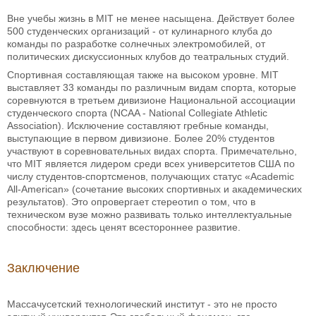
Вне учебы жизнь в MIT не менее насыщена. Действует более
500 студенческих организаций - от кулинарного клуба до
команды по разработке солнечных электромобилей, от
политических дискуссионных клубов до театральных студий.
Спортивная составляющая также на высоком уровне. MIT
выставляет 33 команды по различным видам спорта, которые
соревнуются в третьем дивизионе Национальной ассоциации
студенческого спорта (NCAA - National Collegiate Athletic
Association). Исключение составляют гребные команды,
выступающие в первом дивизионе. Более 20% студентов
участвуют в соревновательных видах спорта. Примечательно,
что MIT является лидером среди всех университетов США по
числу студентов-спортсменов, получающих статус «Academic
All-American» (сочетание высоких спортивных и академических
результатов). Это опровергает стереотип о том, что в
техническом вузе можно развивать только интеллектуальные
способности: здесь ценят всестороннее развитие.
Заключение
Массачусетский технологический институт - это не просто