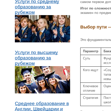
Услуги по среднему
самом первом допу
образованию за
Итог по сложност
рубежом
экзамен по предм
Выбор пути —
Это фундаменталь
Параметр
Бака
Услуги по высшему
образованию за
Суть
Фунд
рубежом
иссл
Кого ищут
«Соз
тала
новы
Ключевое
Оцен
отличие
Стратегия
Пост
школ
Среднее образование в
Англии, Швейцарии и