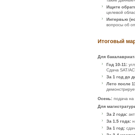
Ищите обратн
целевой облас
Интервью (е
вопросы об оп
Итоговый мар
Для бакалавриата
Год 10-11:
угл
Сдача SAT/AC
За 1 год до д
Лето после 1
демонстрирует
Осень:
подача на 
Для магистратуры
За 2 года:
акт
За 1.5 года:
н
За 1 год:
сдач
За 3-4 месяц