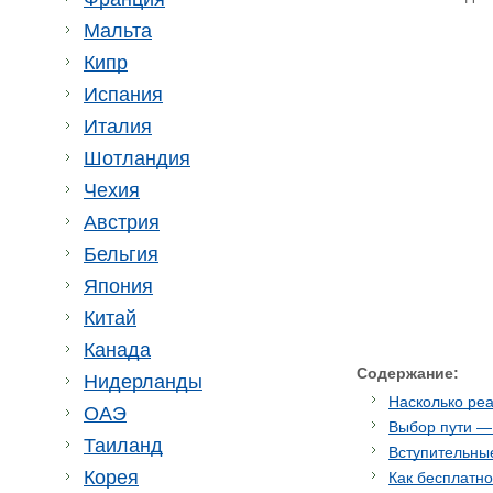
Мальта
Кипр
Испания
Италия
Шотландия
Чехия
Австрия
Бельгия
Япония
Китай
Канада
Содержание:
Нидерланды
Насколько ре
ОАЭ
Выбор пути —
Таиланд
Вступительны
Корея
Как бесплатн