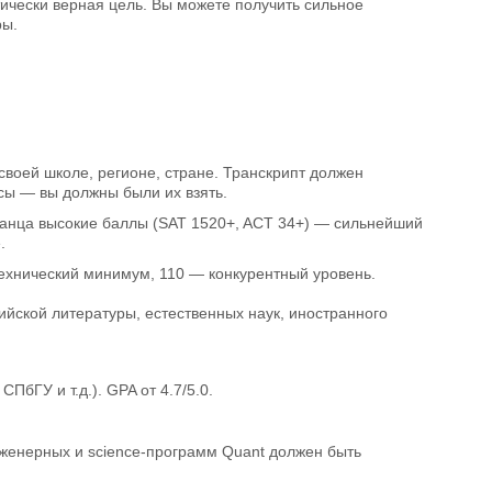
ически верная цель. Вы можете получить сильное
ры.
своей школе, регионе, стране. Транскрипт должен
сы — вы должны были их взять.
транца высокие баллы (SAT 1520+, ACT 34+) — сильнейший
.
ехнический минимум, 110 — конкурентный уровень.
ийской литературы, естественных наук, иностранного
бГУ и т.д.). GPA от 4.7/5.0.
нженерных и science-программ Quant должен быть