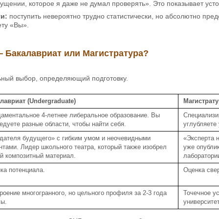
щении, которое я даже не думал проверять». Это показывает уст
и:
поступить невероятно трудно статистически, но абсолютно пред
ету «Вы».
 Бакалавриат или Магистратура?
ный выбор, определяющий подготовку.
лавриат (Undergraduate)
Магистрату
аментальное 4-летнее либеральное образование. Вы
Специализи
едуете разные области, чтобы найти себя.
углубляете
дателя будущего» с гибким умом и неочевидными
«Эксперта 
нтами. Лидер школьного театра, который также изобрел
уже опубли
й композитный материал.
лаборатори
ка потенциала.
Оценка свер
роение многогранного, но цельного профиля за 2-3 года
Точечное у
ы.
университет