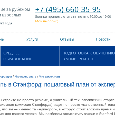
+7 (495) 660-35-95
ие за рубежом
и взрослых
Звонки принимаются с пн по пт с 10:00 до 19:00
Мой выбор (
0
)
993 года
аны
Услуги
Отзывы
Новости
СРЕДНЕЕ
ПОДГОТОВКА К ОБУЧЕНИЮ
ОБРАЗОВАНИЕ
В УНИВЕРСИТЕТЕ
/
/
формация
Что важно знать
Что важно знать
ить в Стэнфорд: пошаговый план от экспе
вы строите не просто резюме, а уникальный технологический старт
приемная комиссия Стэнфорда) ищет не просто «качественный тов
, что вы — именно та «единорог», в которую стоит вложить время 
ие для вашего успеха. Мы разберем архитектуру заявки в Stanford U