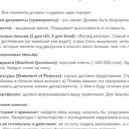
. Все элементы должны создавать один портрет.
ие документы (транскрипты)
- это скелет. Должен быть безупреч
тестов
- мышечная масса. Показывает выносливость и готовность.
ьные письма (2 для UG, 3 для Grad):
«Взгляд изнутри». Самый 
 достижения (их комиссия уже видит), а ваш стиль мышления, инт
, которые меняли ход дискуссии в классе» весит больше, чем «он л
вационные письма:
вриата (Stanford Questions):
короткие ответы (~100-250 слов). Зд
озе. Каждое слово на счету.
ратуры (Statement of Purpose):
научно-деловое предложение. Струк
облемы в области меня волнуют. в) Почему именно эта программа
оказать детальное знание департамента). г) Чем я буду полезен ун
ортфолио:
должно визуализировать вашу траекторию. Для творче
ения шансов:
сторию с крючком»:
найдите связь между, казалось бы, разрозне
ика. Литература + волонтерство = исследование нарративов в соц
а не готовьтесь к действию:
не «я хочу создать приложение», а «
. Масштаб не важен, важен факт инициированного действия.