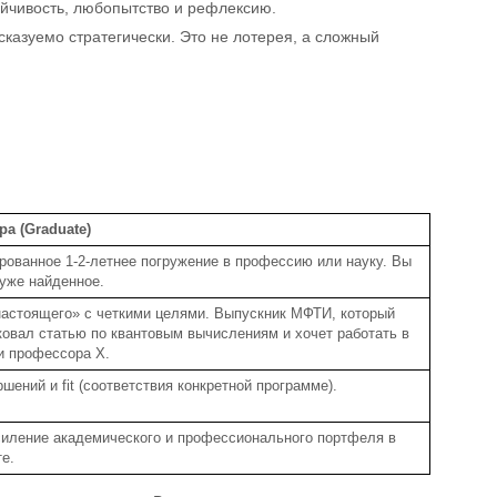
ойчивость, любопытство и рефлексию.
сказуемо стратегически. Это не лотерея, а сложный
ра (Graduate)
рованное 1-2-летнее погружение в профессию или науку. Вы
 уже найденное.
настоящего» с четкими целями. Выпускник МФТИ, который
ковал статью по квантовым вычислениям и хочет работать в
и профессора X.
шений и fit (соответствия конкретной программе).
силение академического и профессионального портфеля в
е.