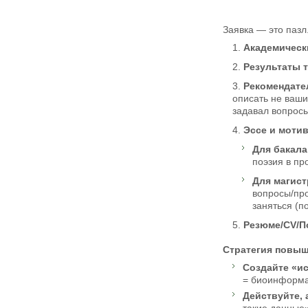
Заявка — это пазл
Академическ
Результаты 
Рекомендател
описать не ваши
задавал вопросы
Эссе и моти
Для бакала
поэзия в пр
Для магист
вопросы/пр
заняться (п
Резюме/CV/П
Стратегия повыш
Создайте «и
= биоинформат
Действуйте, 
такие данные»