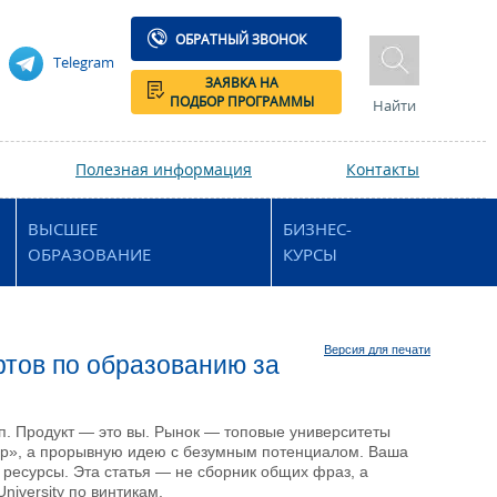
ОБРАТНЫЙ ЗВОНОК
Telegram
ЗАЯВКА НА
ПОДБОР ПРОГРАММЫ
Найти
Полезная информация
Контакты
ВЫСШЕЕ
БИЗНЕС-
ОБРАЗОВАНИЕ
КУРСЫ
Версия для печати
ртов по образованию за
ап. Продукт — это вы. Рынок — топовые университеты
ар», а прорывную идею с безумным потенциалом. Ваша
и ресурсы. Эта статья — не сборник общих фраз, а
niversity по винтикам.