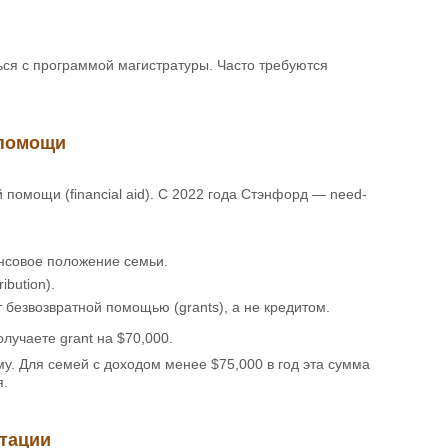
ся с программой магистратуры. Часто требуются
 помощи
помощи (financial aid). С 2022 года Стэнфорд — need-
ансовое положение семьи.
bution).
 безвозвратной помощью (grants), а не кредитом.
олучаете grant на $70,000.
у. Для семей с доходом менее $75,000 в год эта сумма
я.
нтации