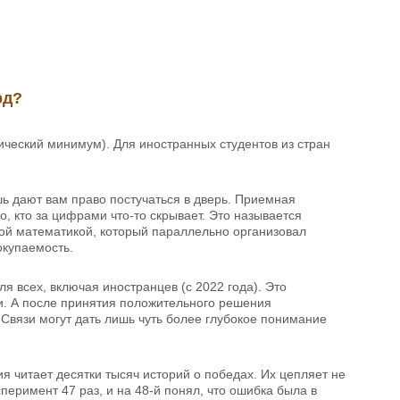
рд?
ический минимум). Для иностранных студентов из стран
ь дают вам право постучаться в дверь. Приемная
, кто за цифрами что-то скрывает. Это называется
льной математикой, который параллельно организовал
окупаемость.
я всех, включая иностранцев (с 2022 года). Это
и. А после принятия положительного решения
вязи могут дать лишь чуть более глубокое понимание
ия читает десятки тысяч историй о победах. Их цепляет не
перимент 47 раз, и на 48-й понял, что ошибка была в