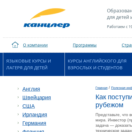
Образован
для детей 
Работаем с 1
О компании
Программы
Стр
ЯЗЫКОВЫЕ КУРСЫ И
КУРСЫ АНГЛИЙСКОГО ДЛЯ
ЛАГЕРЯ ДЛЯ ДЕТЕЙ
ВЗРОСЛЫХ И СТУДЕНТОВ
/
Англия
Главная
Полезная ин
Как поступ
Швейцария
рубежом
США
Ирландия
Представьте, что 
мира. Инвестор (
Германия
задача — доказать
техническое задан
Франция