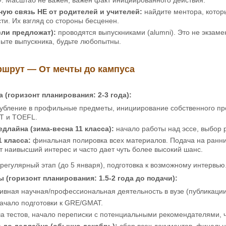
ую связь НЕ от родителей и учителей:
найдите ментора, котор
ти. Их взгляд со стороны бесценен.
сли предложат):
проводятся выпускниками (alumni). Это не экзамен
ыте выпускника, будьте любопытны.
шрут — От мечты до кампуса
 (горизонт планирования: 2-3 года):
убление в профильные предметы, инициирование собственного проек
T и TOEFL.
едлайна (зима-весна 11 класса):
начало работы над эссе, выбор 
1 класса:
финальная полировка всех материалов. Подача на ранний э
 наивысший интерес и часто дает чуть более высокий шанс.
регулярный этап (до 5 января), подготовка к возможному интервью
 (горизонт планирования: 1.5-2 года до подачи):
ивная научная/профессиональная деятельность в вузе (публикаци
ачало подготовки к GRE/GMAT.
а тестов, начало переписки с потенциальными рекомендателями, че
а до дедлайна (обычно декабрь):
сбор всех документов, финальн