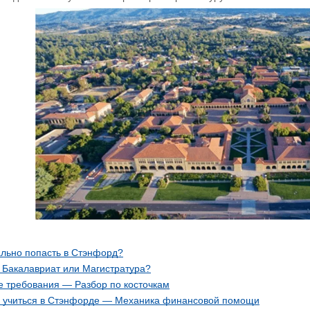
ально попасть в Стэнфорд?
 Бакалавриат или Магистратура?
е требования — Разбор по косточкам
о учиться в Стэнфорде — Механика финансовой помощи