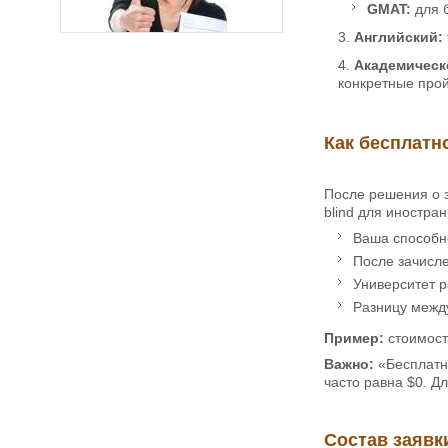
GMAT:
для б
Английский:
Академическ
конкретные про
Как бесплатн
После решения о з
blind для иностран
Ваша способно
После зачисле
Университет р
Разницу между
Пример:
стоимость
Важно:
«Бесплатно
часто равна $0. Д
Состав заявк