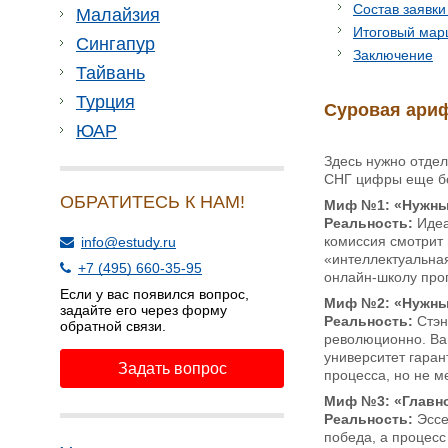
Состав заявки
Малайзия
Итоговый мар
Сингапур
Заключение
Тайвань
Турция
Суровая ариф
ЮАР
Здесь нужно отдел
СНГ цифры еще бо
ОБРАТИТЕСЬ К НАМ!
Миф №1: «Нужны 
Реальность:
Идеа
комиссия смотрит 
info@estudy.ru
«интеллектуальная
+7 (495) 660-35-95
онлайн-школу прог
Если у вас появился вопрос,
Миф №2: «Нужны 
задайте его через форму
Реальность:
Стэнф
обратной связи.
революционно. Ва
университет гара
Задать вопрос
процесса, но не м
Миф №3: «Главно
Реальность:
Эссе
победа, а процесс