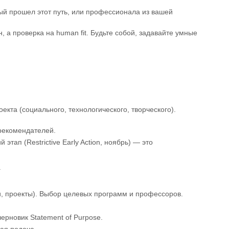
ый прошел этот путь, или профессионала из вашей
, а проверка на human fit. Будьте собой, задавайте умные
та (социального, технологического, творческого).
рекомендателей.
тап (Restrictive Early Action, ноябрь) — это
.
и, проекты). Выбор целевых программ и профессоров.
рновик Statement of Purpose.
ая подача.