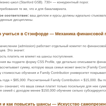
изнес-школ (Stanford GSB). 730+ — конкурентный порог.
требования те же, что и для бакалавриата.
ое соответствие:
ваш диплом и курсы должны идеально стыковать
йденные дисциплины.
о учиться в Стэнфорде — Механика финансовой
ачислении (admission) работает отдельный комитет по финансовой 
цев. Это значит:
сть платить не влияет на шансы поступления.
ния вы подаете форму CSS Profile, где детально описываете фин
ассчитывает сумму, которую ваша семья может внести (Family Contri
 стоимостью обучения и Family Contribution университет покрывает
 года = $85,000. Рассчитанный Family Contribution = $15,000. Вы п
» означает, что ваша семья платит только посильную для нее сумм
ля семей с доходом менее $150,000 обучение сильно субсидируетс
и и как повысить шансы — Искусство самопрезе