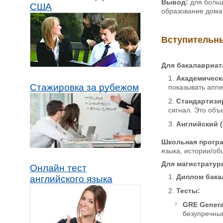
Вывод:
для больш
США
образование дома,
Вступительны
Для бакалавриат
Академическа
Стажировка за рубежом
показывать аппе
Стандартизи
сигнал. Это объ
Английский (
Школьная прогр
языка, истории/об
Для магистратур
Онлайн тест
Диплом бака
английского языка
Тесты:
GRE Genera
безупречны