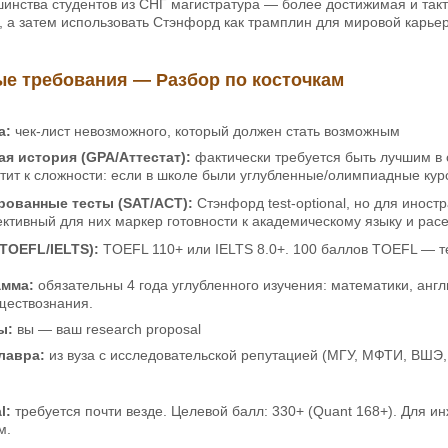
инства студентов из СНГ магистратура — более достижимая и такт
 а затем использовать Стэнфорд как трамплин для мировой карье
е требования — Разбор по косточкам
а:
чек-лист невозможного, который должен стать возможным
я история (GPA/Аттестат):
фактически требуется быть лучшим в 
тит к сложности: если в школе были углубленные/олимпиадные кур
рованные тесты (SAT/ACT):
Стэнфорд test-optional, но для инос
ективный для них маркер готовности к академическому языку и pace
TOEFL/IELTS):
TOEFL 110+ или IELTS 8.0+. 100 баллов TOEFL — т
амма:
обязательны 4 года углубленного изучения: математики, англ
ществознания.
ы:
вы — ваш research proposal
лавра:
из вуза с исследовательской репутацией (МГУ, МФТИ, ВШЭ, СП
l:
требуется почти везде. Целевой балл: 330+ (Quant 168+). Для и
м.