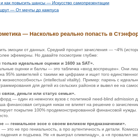
 и как повысить шансы — Искусство самопрезентации
шрут — От мечты до кампуса
метика — Насколько реально попасть в Стэнфо
ить эмоции от данных. Средний процент зачисления — ~4% (истор
лее эфемерны. Но давайте посмотрим глубже:
только идеальные оценки и 1600 за SAT».
льные оценки и баллы — это табличка «вход воспрещен». Они лиш
на 95% заявителей с такими же цифрами и ищет того единственного
 жизнеспособность» (intellectual vitality). Пример: парень с идеа
раммирования для детей из сельских районов и вывел ее на само
связи, деньги или статус семьи».
орд — один из немногих вузов с политикой need-blind admission дл
ша финансовая ситуация никак не влияет на решение о зачислени
нтирует покрытие 100% продемонстрированной финансовой нужды. С
есто.
е — гениальное эссе о своем великом предназначении».
 — это не про гениальность, а про аутентичность и детали. Комисс
 падения и подъема. Не «я выиграл олимпиаду», а «я провалил экс