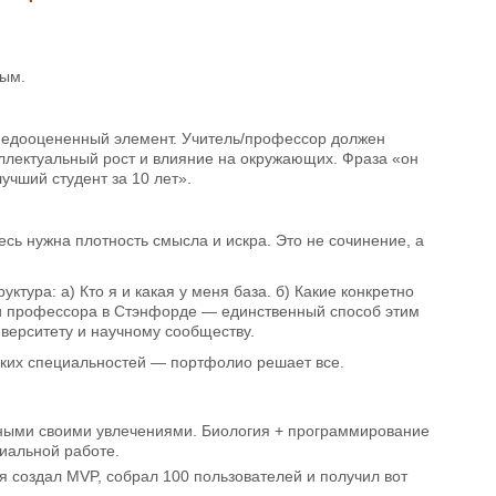
ным.
недооцененный элемент. Учитель/профессор должен
еллектуальный рост и влияние на окружающих. Фраза «он
учший студент за 10 лет».
есь нужна плотность смысла и искра. Это не сочинение, а
тура: а) Кто я и какая у меня база. б) Какие конкретно
 и профессора в Стэнфорде — единственный способ этим
иверситету и научному сообществу.
ских специальностей — портфолио решает все.
нными своими увлечениями. Биология + программирование
иальной работе.
я создал MVP, собрал 100 пользователей и получил вот