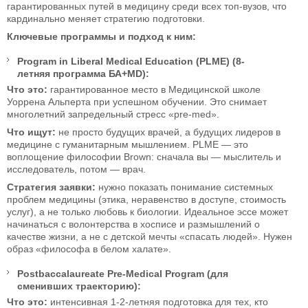
гарантированных путей в медицину среди всех топ-вузов, что
кардинально меняет стратегию подготовки.
Ключевые программы и подход к ним:
Program in Liberal Medical Education (PLME) (8-
летняя программа БА+MD):
Что это:
гарантированное место в Медицинской школе
Уоррена Альперта при успешном обучении. Это снимает
многолетний запредельный стресс «pre-med».
Что ищут:
не просто будущих врачей, а будущих лидеров в
медицине с гуманитарным мышлением. PLME — это
воплощение философии Brown: сначала вы — мыслитель и
исследователь, потом — врач.
Стратегия заявки:
нужно показать понимание системных
проблем медицины (этика, неравенство в доступе, стоимость
услуг), а не только любовь к биологии. Идеальное эссе может
начинаться с волонтерства в хосписе и размышлений о
качестве жизни, а не с детской мечты «спасать людей». Нужен
образ «философа в белом халате».
Postbaccalaureate Pre-Medical Program (для
сменивших траекторию):
Что это:
интенсивная 1-2-летняя подготовка для тех, кто