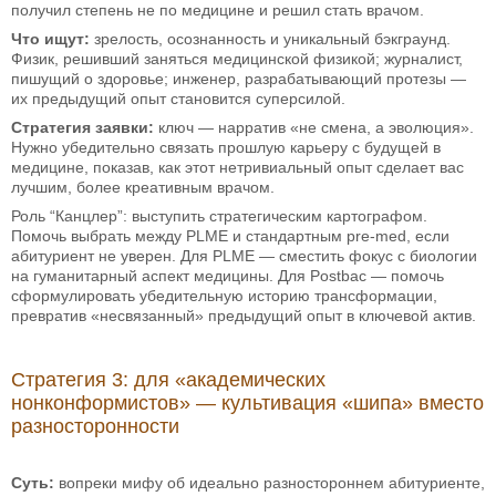
получил степень не по медицине и решил стать врачом.
Что ищут:
зрелость, осознанность и уникальный бэкграунд.
Физик, решивший заняться медицинской физикой; журналист,
пишущий о здоровье; инженер, разрабатывающий протезы —
их предыдущий опыт становится суперсилой.
Стратегия заявки:
ключ — нарратив «не смена, а эволюция».
Нужно убедительно связать прошлую карьеру с будущей в
медицине, показав, как этот нетривиальный опыт сделает вас
лучшим, более креативным врачом.
Роль “Канцлер”: выступить стратегическим картографом.
Помочь выбрать между PLME и стандартным pre-med, если
абитуриент не уверен. Для PLME — сместить фокус с биологии
на гуманитарный аспект медицины. Для Postbac — помочь
сформулировать убедительную историю трансформации,
превратив «несвязанный» предыдущий опыт в ключевой актив.
Стратегия 3: для «академических
нонконформистов» — культивация «шипа» вместо
разносторонности
Суть:
вопреки мифу об идеально разностороннем абитуриенте,