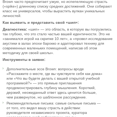
Brown часто предпочитает узкую, но испепеляющую страсть
(«spike») длинному списку средних достижений. Они собирают
класс не универсалов, чтобы вырастить вулкан уникальных
личностей.
Как выявить и представить свой «шип»:
Диагностика:
«шип» — это область, в которую вы погрузились
так глубоко, что это стало частью вашей идентичности. Это не
«занимался игрой на скрипке 10 лет», а «провел исследование
акустики в залах эпохи барокко и адаптировал технику для
современных маленьких помещений, написав об этом
методичку для своей школы».
Инструменты в заявке:
Дополнительные эссе Brown: вопросы вроде
«Расскажите о месте, где вы чувствуете себя как дома»
или «Что вы будете делать с вашей открытой учебной
программой?» — это прямые приглашения
продемонстрировать глубину мышления. Короткий,
дерзкий, неожиданный ответ здесь ценится больше,
чем развернутое, но шаблонное рассуждение.
Рекомендательные письма: самые сильные письма —
от того, кто видел вашу страсть в действии:
руководителя независимого проекта, куратора