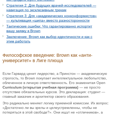
Стратегия 2: Для будущих врачей-исследователей —
навигация по эксклюзивным трекам
Стратегия 3: Для «академических нонконформистов»
— культивация «шипа» вместо разносторонности
Тактические ошибки: Что гарантированно испортит
вашу заявку в Brown
Заключение: Brown как выбор идентичности и как с
этим работать
Философское введение: Brown как «анти-
университет» в Лиге плюща
Если Гарвард ценит лидерство, а Принстон — академическую
строгость, то Brown покупает интеллектуальное любопытство,
облеченное в личную ответственность. Его знаменитая Open
Curriculum (открытая учебная программа)
— не просто
отсутствие обязательных курсов. Это декларация: студент —
главный заказчик и архитектор своего образования.
Это радикально меняет логику приемной комиссии. Их вопрос:
«Достаточно ли вы зрелы и целеустремленны, чтобы не
потеряться в этой свободе?». Они ищут не «отличников», а