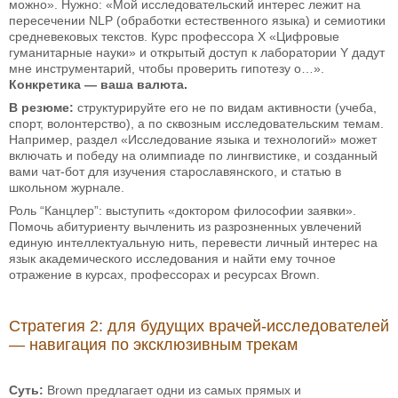
можно». Нужно: «Мой исследовательский интерес лежит на
пересечении NLP (обработки естественного языка) и семиотики
средневековых текстов. Курс профессора X «Цифровые
гуманитарные науки» и открытый доступ к лаборатории Y дадут
мне инструментарий, чтобы проверить гипотезу о…».
Конкретика — ваша валюта.
В резюме:
структурируйте его не по видам активности (учеба,
спорт, волонтерство), а по сквозным исследовательским темам.
Например, раздел «Исследование языка и технологий» может
включать и победу на олимпиаде по лингвистике, и созданный
вами чат-бот для изучения старославянского, и статью в
школьном журнале.
Роль “Канцлер”: выступить «доктором философии заявки».
Помочь абитуриенту вычленить из разрозненных увлечений
единую интеллектуальную нить, перевести личный интерес на
язык академического исследования и найти ему точное
отражение в курсах, профессорах и ресурсах Brown.
Стратегия 2: для будущих врачей-исследователей
— навигация по эксклюзивным трекам
Суть:
Brown предлагает одни из самых прямых и