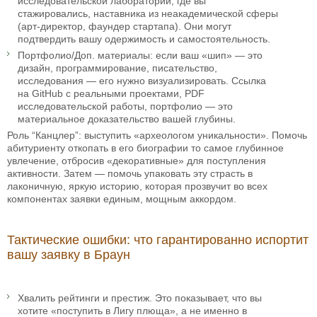
исследовательской лаборатории, где вы
стажировались, наставника из неакадемической сферы
(арт-директор, фаундер стартапа). Они могут
подтвердить вашу одержимость и самостоятельность.
Портфолио/Доп. материалы: если ваш «шип» — это
дизайн, программирование, писательство,
исследования — его нужно визуализировать. Ссылка
на GitHub с реальными проектами, PDF
исследовательской работы, портфолио — это
материальное доказательство вашей глубины.
Роль “Канцлер”: выступить «археологом уникальности». Помочь
абитуриенту откопать в его биографии то самое глубинное
увлечение, отбросив «декоративные» для поступления
активности. Затем — помочь упаковать эту страсть в
лаконичную, яркую историю, которая прозвучит во всех
компонентах заявки единым, мощным аккордом.
Тактические ошибки: что гарантированно испортит
вашу заявку в Браун
Хвалить рейтинги и престиж. Это показывает, что вы
хотите «поступить в Лигу плюща», а не именно в