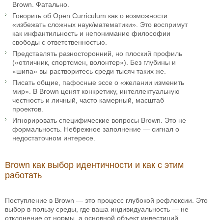
Brown. Фатально.
Говорить об Open Curriculum как о возможности
«избежать сложных наук/математики». Это воспримут
как инфантильность и непонимание философии
свободы с ответственностью.
Представлять разносторонний, но плоский профиль
(«отличник, спортсмен, волонтер»). Без глубины и
«шипа» вы растворитесь среди тысяч таких же.
Писать общие, пафосные эссе о «желании изменить
мир». В Brown ценят конкретику, интеллектуальную
честность и личный, часто камерный, масштаб
проектов.
Игнорировать специфические вопросы Brown. Это не
формальность. Небрежное заполнение — сигнал о
недостаточном интересе.
Brown как выбор идентичности и как с этим
работать
Поступление в Brown — это процесс глубокой рефлексии. Это
выбор в пользу среды, где ваша индивидуальность — не
отклонение от нормы, а основной объект инвестиций.