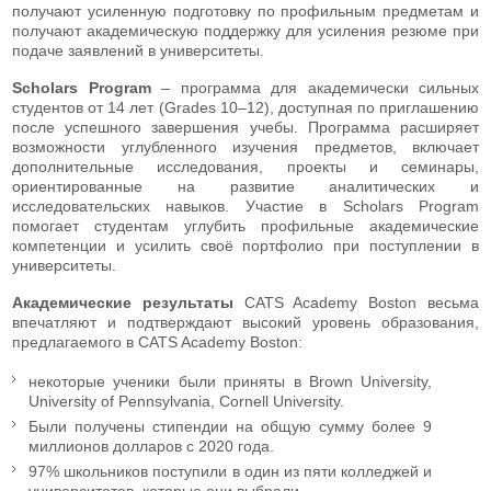
получают усиленную подготовку по профильным предметам и
получают академическую поддержку для усиления резюме при
подаче заявлений в университеты.
Scholars Program
– программа для академически сильных
студентов от 14 лет (Grades 10–12), доступная по приглашению
после успешного завершения учебы. Программа расширяет
возможности углубленного изучения предметов, включает
дополнительные исследования, проекты и семинары,
ориентированные на развитие аналитических и
исследовательских навыков. Участие в Scholars Program
помогает студентам углубить профильные академические
компетенции и усилить своё портфолио при поступлении в
университеты.
Академические результаты
CATS Academy Boston весьма
впечатляют и подтверждают высокий уровень образования,
предлагаемого в CATS Academy Boston:
некоторые ученики были приняты в Brown University,
University of Pennsylvania, Cornell University.
Были получены стипендии на общую сумму более 9
миллионов долларов с 2020 года.
97% школьников поступили в один из пяти колледжей и
университетов, которые они выбрали.