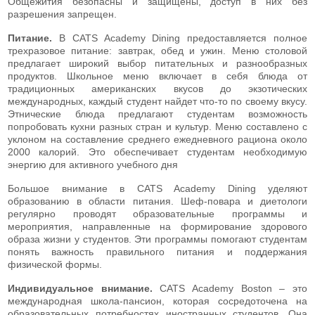
Общежития безопасны и защищены, доступ в них без
разрешения запрещен.
Питание.
В CATS Academy Dining предоставляется полное
трехразовое питание: завтрак, обед и ужин. Меню столовой
предлагает широкий выбор питательных и разнообразных
продуктов. Школьное меню включает в себя блюда от
традиционных американских вкусов до экзотических
международных, каждый студент найдет что-то по своему вкусу.
Этнические блюда предлагают студентам возможность
попробовать кухни разных стран и культур. Меню составлено с
уклоном на составление среднего ежедневного рациона около
2000 калорий. Это обеспечивает студентам необходимую
энергию для активного учебного дня
Большое внимание в CATS Academy Dining уделяют
образованию в области питания. Шеф-повара и диетологи
регулярно проводят образовательные программы и
мероприятия, направленные на формирование здорового
образа жизни у студентов. Эти программы помогают студентам
понять важность правильного питания и поддержания
физической формы.
Индивидуальное внимание.
CATS Academy Boston – это
международная школа-пансион, которая сосредоточена на
образовательных потребностях иностранных студентов. Она