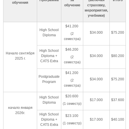
обучения
обучение
страховку,
мероприятия,
учебники)
$41.200
High School
$34.000
$75.200
(2
Diploma
семестра)
$46.200
High School
Начало сентября
Diploma +
$34.000
$80.200
(2
2025 г.
CATS Extra
семестра)
$41.200
Postgraduate
$34.000
$75.200
(2
Program
семестра)
$20.600
High School
$17.000
$37.600
Diploma
(1 семестр)
начало января
2026г.
High School
$23.100
Diploma +
$17.000
$40.100
(1 семестр)
CATS Extra