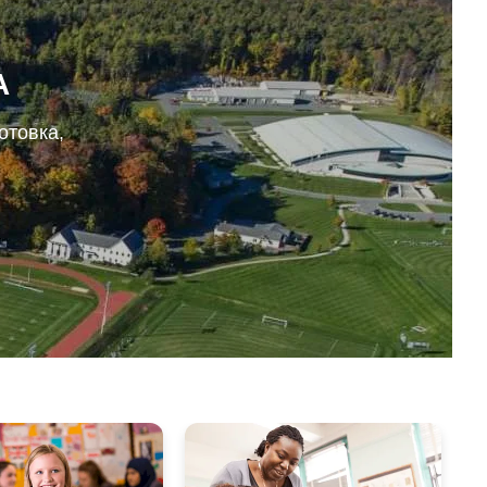
А
отовка,