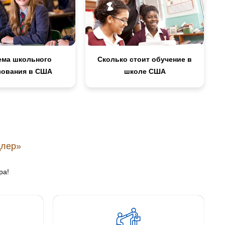
ема школьного
Сколько стоит обучение в
зования в США
школе США
цлер»
ра!