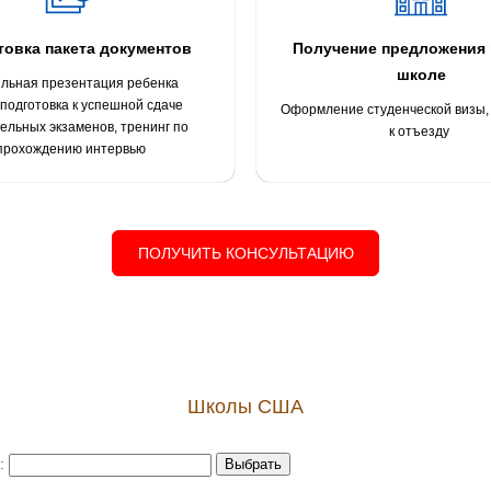
товка пакета документов
Получение предложения 
школе
льная презентация ребенка
подготовка к успешной сдаче
Оформление студенческой визы, 
ельных экзаменов, тренинг по
к отъезду
прохождению интервью
ПОЛУЧИТЬ КОНСУЛЬТАЦИЮ
Школы США
к:
Выбрать