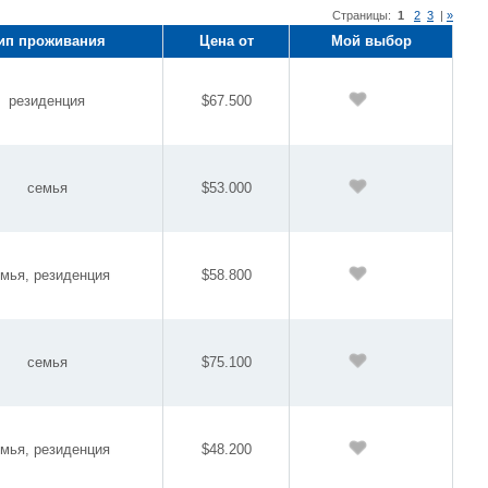
Страницы:
1
2
3
|
»
ип проживания
Цена от
Мой выбор
резиденция
$67.500
семья
$53.000
мья, резиденция
$58.800
семья
$75.100
мья, резиденция
$48.200