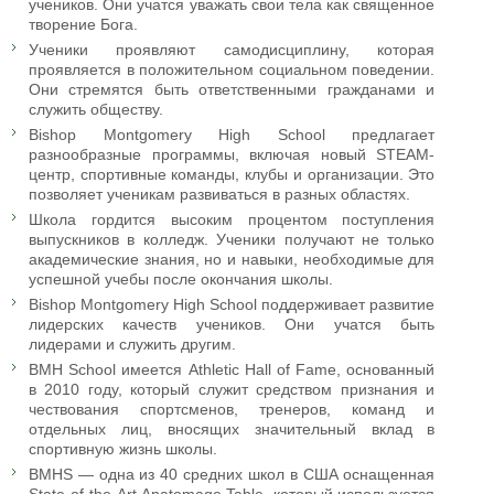
учеников. Они учатся уважать свои тела как священное
творение Бога.
Ученики проявляют самодисциплину, которая
проявляется в положительном социальном поведении.
Они стремятся быть ответственными гражданами и
служить обществу.
Bishop Montgomery High School предлагает
разнообразные программы, включая новый STEAM-
центр, спортивные команды, клубы и организации. Это
позволяет ученикам развиваться в разных областях.
Школа гордится высоким процентом поступления
выпускников в колледж. Ученики получают не только
академические знания, но и навыки, необходимые для
успешной учебы после окончания школы.
Bishop Montgomery High School поддерживает развитие
лидерских качеств учеников. Они учатся быть
лидерами и служить другим.
BMH School имеется Athletic Hall of Fame, основанный
в 2010 году, который служит средством признания и
чествования спортсменов, тренеров, команд и
отдельных лиц, вносящих значительный вклад в
спортивную жизнь школы.
BMHS — одна из 40 средних школ в США оснащенная
State-of-the-Art Anatomage Table, который используется