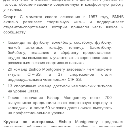
голоса, обеспечивающие современную и комфортную работу
учителям.
Спорт
. С момента своего основания в 1957 году, BMHS
активно развивает спортивную жизнь и поддерживает
студентов-спортсменов, которые принесли честь школе и
сообществу:
Команды по футболу, волейболу, софтболу, футболу,
легкой атлетике, гольфу, теннису, баскетболу,
бейсболу, плаванию и сёрфингу предоставляют
студентам возможность участвовать в соревнованиях и
развиваться в своих спортивных навыках.
29 команд Bishop Montgomery завоевали чемпионские
титулы CIF-SS, а 17 спортсменов стали
индивидуальными чемпионами CIF-SS.
13 спортивных команд достигли чемпионских титулов
на уровне штата.
После окончания Bishop Montgomery почти 700
выпускников продолжили свою спортивную карьеру в
колледжах, а почти 60 человек даже начали выступать
на профессиональном уровне.
Кружки по интересам.
Bishop Montgomery предлагает
студентам обширную программу клубов и организаций,