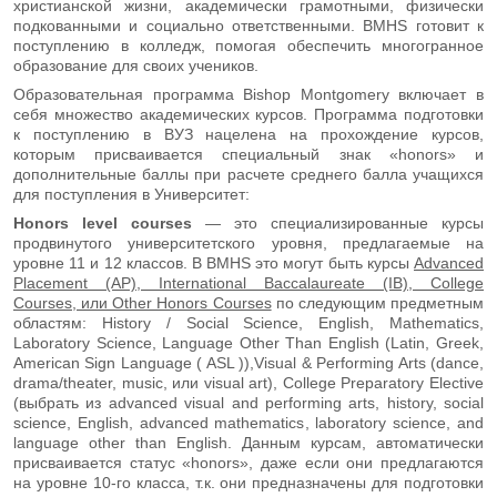
христианской жизни, академически грамотными, физически
подкованными и социально ответственными. BMHS готовит к
поступлению в колледж, помогая обеспечить многогранное
образование для своих учеников.
Образовательная программа Bishop Montgomery включает в
себя множество академических курсов. Программа подготовки
к поступлению в ВУЗ нацелена на прохождение курсов,
которым присваивается специальный знак «honors» и
дополнительные баллы при расчете среднего балла учащихся
для поступления в Университет:
Honors level courses
— это специализированные курсы
продвинутого университетского уровня, предлагаемые на
уровне 11 и 12 классов. В BMHS это могут быть курсы
Advanced
Placement (AP), International Baccalaureate (IB), College
Courses, или Other Honors Courses
по следующим предметным
областям: History / Social Science, English, Mathematics,
Laboratory Science, Language Other Than English (Latin, Greek,
American Sign Language ( ASL )),Visual & Performing Arts (dance,
drama/theater, music, или visual art), College Preparatory Elective
(выбрать из advanced visual and performing arts, history, social
science, English, advanced mathematics, laboratory science, and
language other than English. Данным курсам, автоматически
присваивается статус «honors», даже если они предлагаются
на уровне 10-го класса, т.к. они предназначены для подготовки