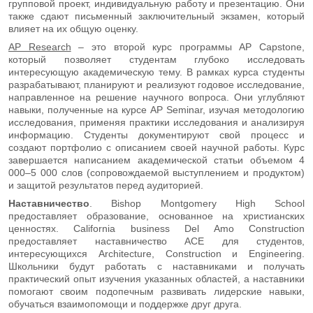
групповой проект, индивидуальную работу и презентацию. Они
также сдают письменный заключительный экзамен, который
влияет на их общую оценку.
AP Research
– это второй курс программы AP Capstone,
который позволяет студентам глубоко исследовать
интересующую академическую тему. В рамках курса студенты
разрабатывают, планируют и реализуют годовое исследование,
направленное на решение научного вопроса. Они углубляют
навыки, полученные на курсе AP Seminar, изучая методологию
исследования, применяя практики исследования и анализируя
информацию. Студенты документируют свой процесс и
создают портфолио с описанием своей научной работы. Курс
завершается написанием академической статьи объемом 4
000–5 000 слов (сопровождаемой выступлением и продуктом)
и защитой результатов перед аудиторией.
Наставничество
. Bishop Montgomery High School
предоставляет образование, основанное на христианских
ценностях. California business Del Amo Construction
предоставляет наставничество ACE для студентов,
интересующихся Architecture, Construction и Engineering.
Школьники будут работать с наставниками и получать
практический опыт изучения указанных областей, а наставники
помогают своим подопечным развивать лидерские навыки,
обучаться взаимопомощи и поддержке друг друга.