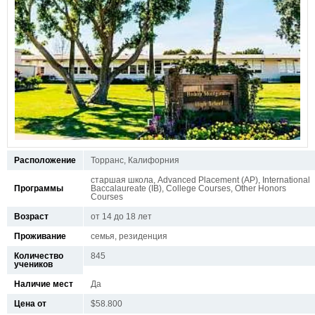
Расположение
Торранс, Калифорния
старшая школа, Advanced Placement (AP), International
Программы
Baccalaureate (IB), College Courses, Other Honors
Courses
Возраст
от 14 до 18 лет
Проживание
семья, резиденция
Количество
845
учеников
Наличие мест
Да
Цена от
$58.800