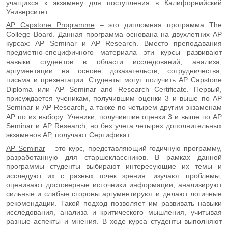
учащихся к экзамену для поступления в Калифорнийский
Университет.
AP Capstone Programme
– это дипломная программа The
College Board. Данная программа основана на двухлетних AP
курсах: AP Seminar и AP Research. Вместо преподавания
предметно-специфичного материала эти курсы развивают
навыки студентов в области исследований, анализа,
аргументации на основе доказательств, сотрудничества,
письма и презентации. Студенты могут получить AP Capstone
Diploma или AP Seminar and Research Certificate. Первый,
присуждается ученикам, получившим оценки 3 и выше по AP
Seminar и AP Research, а также по четырем другим экзаменам
AP по их выбору. Ученики, получившие оценки 3 и выше по AP
Seminar и AP Research, но без учета четырех дополнительных
экзаменов AP, получают Сертификат.
AP Seminar
– это курс, представляющий годичную программу,
разработанную для старшеклассников. В рамках данной
программы студенты выбирают интересующие их темы и
исследуют их с разных точек зрения: изучают проблемы,
оценивают достоверные источники информации, анализируют
сильные и слабые стороны аргументируют и делают логичные
рекомендации. Такой подход позволяет им развивать навыки
исследования, анализа и критического мышления, учитывая
разные аспекты и мнения. В ходе курса студенты выполняют