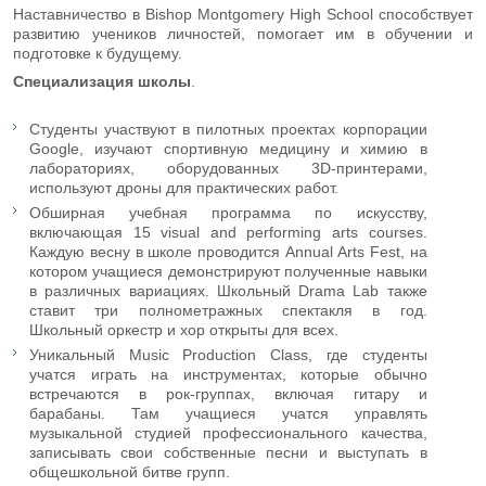
Наставничество в Bishop Montgomery High School способствует
развитию учеников личностей, помогает им в обучении и
подготовке к будущему.
Специализация
школы
.
Студенты участвуют в пилотных проектах корпорации
Google, изучают спортивную медицину и химию в
лабораториях, оборудованных 3D-принтерами,
используют дроны для практических работ.
Обширная учебная программа по искусству,
включающая 15 visual and performing arts courses.
Каждую весну в школе проводится Annual Arts Fest, на
котором учащиеся демонстрируют полученные навыки
в различных вариациях. Школьный Drama Lab также
ставит три полнометражных спектакля в год.
Школьный оркестр и хор открыты для всех.
Уникальный Music Production Class, где студенты
учатся играть на инструментах, которые обычно
встречаются в рок-группах, включая гитару и
барабаны. Там учащиеся учатся управлять
музыкальной студией профессионального качества,
записывать свои собственные песни и выступать в
общешкольной битве групп.