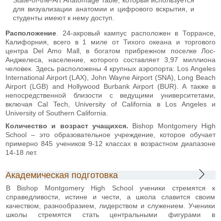
для визуализации анатомии и цифрового вскрытия, и
студенты имеют к нему доступ.
Расположение
. 24-акровый кампус расположен в Торрансе,
Калифорния, всего в 1 миле от Тихого океана и торгового
центра Del Amo Mall, в богатом прибрежном поселке Лос-
Анджелеса, население, которого составляет 3,97 миллиона
человек. Здесь расположены 4 крупных аэропорта: Los Angeles
International Airport (LAX), John Wayne Airport (SNA), Long Beach
Airport (LGB) and Hollywood Burbank Airport (BUR). А также в
непосредственной близости с ведущими университетами,
включая Cal Tech, University of California в Los Angeles и
University of Southern California.
Количество и возраст учащихся.
Bishop Montgomery High
School – это образовательное учреждение, которое обучает
примерно 845 учеников 9-12 классах в возрастном диапазоне
14-18 лет.
Академическая подготовка
В Bishop Montgomery High School ученики стремятся к
справедливости, истине и чести, а школа славится своим
качеством, разнообразием, лидерством и служением. Ученики
школы стремятся стать центральными фигурами в