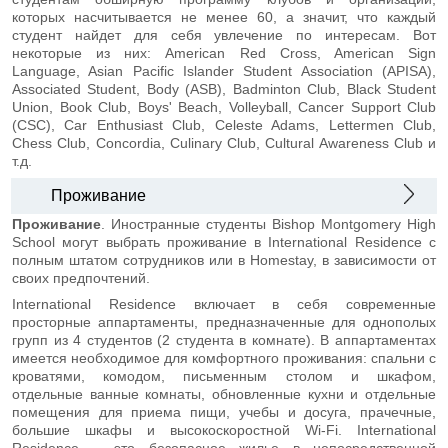
которых насчитывается не менее 60, а значит, что каждый
студент найдет для себя увлечение по интересам. Вот
некоторые из них: American Red Cross, American Sign
Language, Asian Pacific Islander Student Association (APISA),
Associated Student, Body (ASB), Badminton Club, Black Student
Union, Book Club, Boys' Beach, Volleyball, Cancer Support Club
(CSC), Car Enthusiast Club, Celeste Adams, Lettermen Club,
Chess Club, Concordia, Culinary Club, Cultural Awareness Club и
т.д.
Проживание
Проживание
. Иностранные студенты Bishop Montgomery High
School могут выбрать проживание в International Residence с
полным штатом сотрудников или в Homestay, в зависимости от
своих предпочтений.
International Residence включает в себя современные
просторные аппартаменты, предназначенные для однополых
групп из 4 студентов (2 студента в комнате). В аппартаментах
имеется необходимое для комфортного проживания: спальни с
кроватями, комодом, письменным столом и шкафом,
отдельные ванные комнаты, обновленные кухни и отдельные
помещения для приема пищи, учебы и досуга, прачечные,
большие шкафы и высокоскоростной Wi-Fi. International
Residence – это безопасное жилье в непосредственной