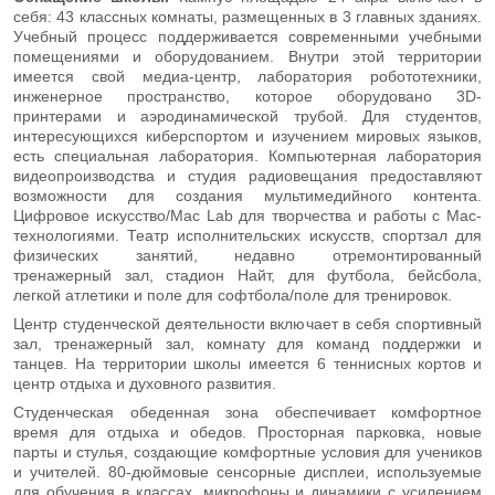
себя: 43 классных комнаты, размещенных в 3 главных зданиях.
Учебный процесс поддерживается современными учебными
помещениями и оборудованием. Внутри этой территории
имеется свой медиа-центр, лаборатория робототехники,
инженерное пространство, которое оборудовано 3D-
принтерами и аэродинамической трубой. Для студентов,
интересующихся киберспортом и изучением мировых языков,
есть специальная лаборатория. Компьютерная лаборатория
видеопроизводства и студия радиовещания предоставляют
возможности для создания мультимедийного контента.
Цифровое искусство/Mac Lab для творчества и работы с Mac-
технологиями. Театр исполнительских искусств, спортзал для
физических занятий, недавно отремонтированный
тренажерный зал, стадион Найт, для футбола, бейсбола,
легкой атлетики и поле для софтбола/поле для тренировок.
Центр студенческой деятельности включает в себя спортивный
зал, тренажерный зал, комнату для команд поддержки и
танцев. На территории школы имеется 6 теннисных кортов и
центр отдыха и духовного развития.
Студенческая обеденная зона обеспечивает комфортное
время для отдыха и обедов. Просторная парковка, новые
парты и стулья, создающие комфортные условия для учеников
и учителей. 80-дюймовые сенсорные дисплеи, используемые
для обучения в классах, микрофоны и динамики с усилением