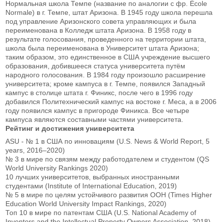
Нормальная школа Темпе (название по аналогии с фр. École
Normale) в г. Темпе, штат Аризона. В 1945 году школа перешла
под управление Аризонского совета управляющих и была
переименована в Колледж штата Аризона. В 1958 году в
результате голосования, проведенного на территории штата,
школа была переименована в Университет штата Аризона;
таким образом, это единственное в США учреждение высшего
образования, добившееся статуса университета путём
народного голосования. В 1984 году произошло расширение
университета; кроме кампуса в г. Темпе, появился Западный
кампус в столице штата г. Финикс, после чего в 1996 году
добавился Политехнический кампус на востоке г. Меса, а в 2006
году появился кампус в пригороде Финикса. Все четыре
кампуса являются составными частями университета.
Рейтинг и достижения университета
ASU - № 1 в США по инновациям (U.S. News & World Report, 5
years, 2016–2020)
№ 3 в мире по связям между работодателем и студентом (QS
World University Rankings 2020)
10 лучших университетов, выбранных иностранными
студентами (Institute of International Education, 2019)
№ 5 в мире по целям устойчивого развития ООН (Times Higher
Education World University Impact Rankings, 2020)
Топ 10 в мире по патентам США (U.S. National Academy of
Inventors and the Intellectual Property Owners Association, 2018)