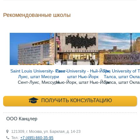
Рекомендованные школы
Saint Louis University- Сент-
Pace University - Ньй-Йорк,
The University of T
Луис, штат Миссури
штат Нью-Йорк
Талса, штат Окл
Сент-Луис, Миссури
Нью-Йорк, штат Нью-Йорк
Талса, штат Окл
+7 (495) 660-35-
ПОЛУЧИТЬ КОНСУЛЬТАЦИЮ
ООО Канцлер
121309, г. Москва, ул. Барклая, д. 14-23
Тел.:
+7 (495) 660-35-95