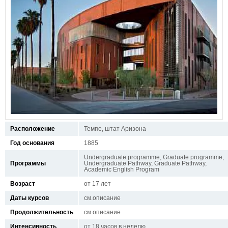
Расположение
Темпе, штат Аризона
Год основания
1885
Undergraduate programme, Graduate programme,
Программы
Undergraduate Pathway, Graduate Pathway,
Academic English Program
Возраст
от 17 лет
Даты курсов
см.описание
Продолжительность
см.описание
Интенсивность
от 18 часов в неделю