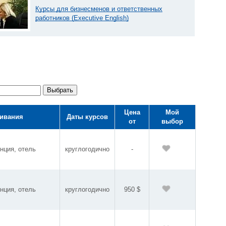
Курсы для бизнесменов и ответственных
работников (Executive English)
Выбрать
Цена
Мой
ивания
Даты курсов
от
выбор
нция, отель
круглогодично
-
нция, отель
круглогодично
950 $