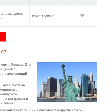
 гостевые дома,
круглогодично
-
ль
ША?
чем в России. Это
общения с
 что отвлекающий
. Такая система
ичностного
культурно-
г и так далее) и
й семье).
ного английского. Они охватывают и другие сферы,