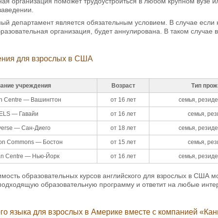
анная организация поможет трудоустроиться в любом крупном вузе и
заведении.
й департамент является обязательным условием. В случае если н
разовательная организация, будет аннулирована. В таком случае в
ения для взрослых в США
ание учреждения
Возраст
Тип прож
n Centre — Вашингтон
от 16 лет
семья, резиде
ELS — Гавайи
от 16 лет
семья, ре
erse — Сан-Диего
от 18 лет
семья, резиде
ton Commons — Бостон
от 15 лет
семья, ре
n Centre — Нью-Йорк
от 16 лет
семья, резиде
имость образовательных курсов английского для взрослых в США 
подходящую образовательную программу и ответит на любые интер
го языка для взрослых в Америке вместе с компанией «Ка