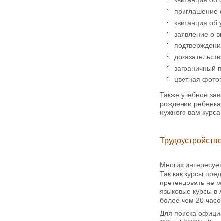
квитанция об 
приглашение от
квитанция об 
заявление о 
подтверждение
доказательст
заграничный п
цветная фото
Также учебное зав
рождении ребенка,
нужного вам курса
Трудоустройств
Многих интересуе
Так как курсы пре
претендовать не м
языковые курсы в 
более чем 20 часо
Для поиска официа