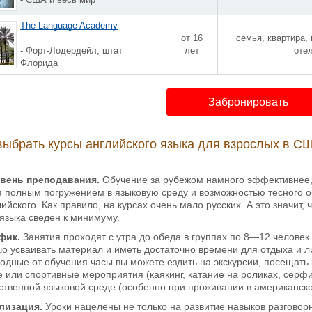
The Language Academy
от 16
семья, квартира,
- Форт-Лодердейл, штат
лет
оте
Флорида
Забронировать
выбрать курсы английского языка для взрослых в С
вень преподавания.
Обучение за рубежом намного эффективнее, 
я полным погружением в языковую среду и возможностью тесного 
ийского. Как правило, на курсах очень мало русских. А это значит,
языка сведен к минимуму.
фик.
Занятия проходят с утра до обеда в группах по 8—12 человек
о усваивать материал и иметь достаточно времени для отдыха и л
бодные от обучения часы вы можете ездить на экскурсии, посещать 
 или спортивные мероприятия (каякинг, катание на роликах, серфин
ственной языковой среде (особенно при проживании в американско
лизация.
Уроки нацелены не только на развитие навыков разговор