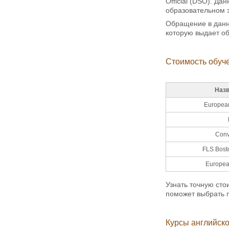
Official (DSO). Д
образовательном 
Обращение в данны
которую выдает об
Стоимость обуч
Назв
Europea
Conv
FLS Bos
Europea
Узнать точную сто
поможет выбрать 
Курсы английско