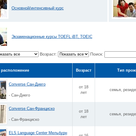
Основной/интенсивный курс
Экзаменационные курсы TOEFL iBT, TOEIC
Возраст:
Поиск:
 расположение
Возраст
Тип прож
Converse Сан-Диего
от 18
семья, резиде
лет
- Сан-Диего
Converse Сан-Франциско
от 18
семья, резиде
лет
- Сан-Франциско
ELS Language Center Мельбурн
от 16