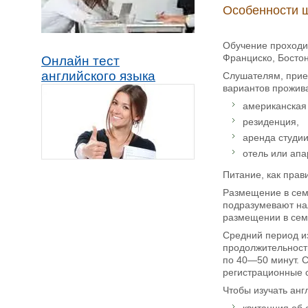
Особенности ш
Обучение проходи
Франциско, Бостон
Онлайн тест
английского языка
Слушателям, приех
вариантов прожив
американская
резиденция,
аренда студии
отель или ап
Питание, как прав
Размещение в сем
подразумевают нал
размещении в семь
Средний период из
продолжительность
по 40—50 минут. С
регистрационные с
Чтобы изучать ан