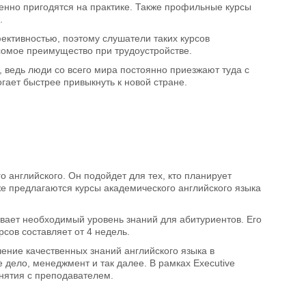
енно пригодятся на практике. Также профильные курсы
.
ктивностью, поэтому слушатели таких курсов
сомое преимущество при трудоустройстве.
 ведь люди со всего мира постоянно приезжают туда с
ает быстрее привыкнуть к новой стране.
 английского. Он подойдет для тех, кто планирует
же предлагаются курсы академического английского языка
вает необходимый уровень знаний для абитуриентов. Его
сов составляет от 4 недель.
ение качественных знаний английского языка в
 дело, менеджмент и так далее. В рамках Executive
анятия с преподавателем.