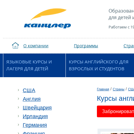
Образован
для детей 
Работаем с 1
О компании
Программы
Стр
ЯЗЫКОВЫЕ КУРСЫ И
КУРСЫ АНГЛИЙСКОГО ДЛЯ
ЛАГЕРЯ ДЛЯ ДЕТЕЙ
ВЗРОСЛЫХ И СТУДЕНТОВ
/
/
США
Главная
Страны
СШ
Курсы англ
Англия
Швейцария
Забронировать
Ирландия
Германия
Франция