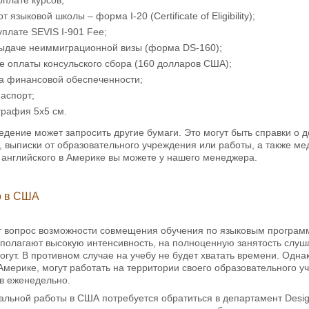
оплате курсов;
 языковой школы – форма I-20 (Certificate of Eligibility);
уплате SEVIS I-901 Fee;
выдаче неиммиграционной визы (форма DS-160);
 оплаты консульского сбора (160 долларов США);
ва финансовой обеспеченности;
аспорт;
графия 5х5 см.
едение может запросить другие бумаги. Это могут быть справки о д
 выписки от образовательного учреждения или работы, а также ме
 английского в Америке вы можете у нашего менеджера.
о в США
т вопрос возможности совмещения обучения по языковым программ
дполагают высокую интенсивность, на полноценную занятость слуш
огут. В противном случае на учебу не будет хватать времени. Однак
Америке, могут работать на территории своего образовательного у
в еженедельно.
льной работы в США потребуется обратиться в департамент Desig