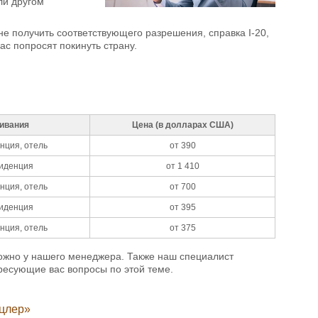
ли другом
е получить соответствующего разрешения, справка I-20,
ас попросят покинуть страну.
ивания
Цена (в долларах США)
нция, отель
от 390
зиденция
от 1 410
нция, отель
от 700
зиденция
от 395
нция, отель
от 375
можно у нашего менеджера. Также наш специалист
есующие вас вопросы по этой теме.
нцлер»