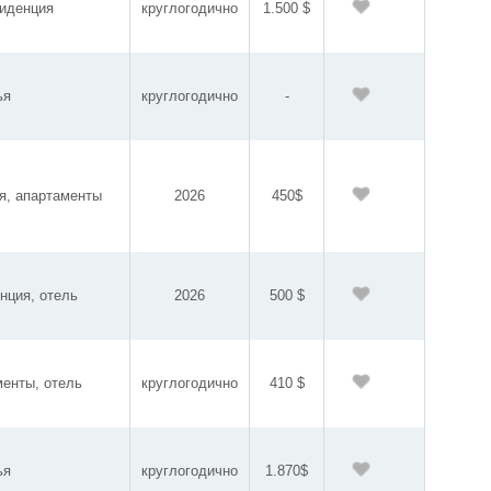
зиденция
круглогодично
1.500 $
ья
круглогодично
-
я, апартаменты
2026
450$
нция, отель
2026
500 $
менты, отель
круглогодично
410 $
ья
круглогодично
1.870$