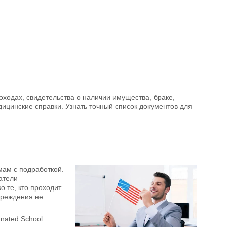
оходах, свидетельства о наличии имущества, браке,
дицинские справки. Узнать точный список документов для
ам с подработкой.
атели
о те, кто проходит
чреждения не
nated School