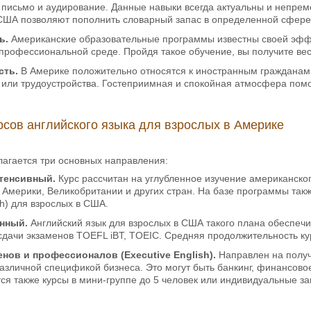
 письмо и аудирование. Данные навыки всегда актуальны и непрем
 США позволяют пополнить словарный запас в определенной сфере
ь.
Американские образовательные программы известны своей эффе
профессиональной среде. Пройдя такое обучение, вы получите ве
сть.
В Америке положительно относятся к иностранным гражданам,
или трудоустройства. Гостеприимная и спокойная атмосфера помог
сов английского языка для взрослых в Америке
агается три основных направления:
тенсивный.
Курс рассчитан на углубленное изучение американского
е Америки, Великобритании и других стран. На базе программы так
sh) для взрослых в США.
нный.
Английский язык для взрослых в США такого плана обеспечи
сдачи экзаменов TOEFL iBT, TOEIC. Средняя продолжительность кур
нов и профессионалов (Executive English).
Направлен на получ
различной спецификой бизнеса. Это могут быть банкинг, финансовое
тся также курсы в мини-группе до 5 человек или индивидуальные з