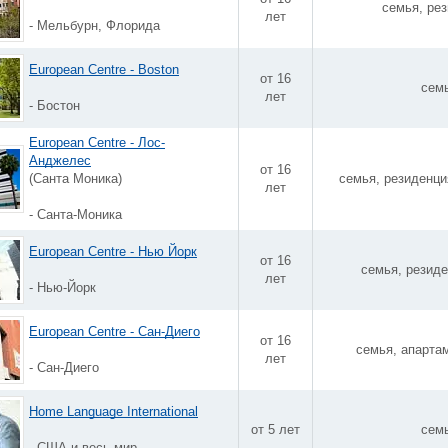
семья, ре
лет
- Мельбурн, Флорида
European Centre - Boston
от 16
сем
лет
- Бостон
European Centre - Лос-
Анджелес
от 16
(Санта Моника)
семья, резиденци
лет
- Санта-Моника
European Centre - Нью Йорк
от 16
семья, резиде
лет
- Нью-Йорк
European Centre - Сан-Диего
от 16
семья, апарта
лет
- Сан-Диего
Home Language International
от 5 лет
сем
- США и весь мир