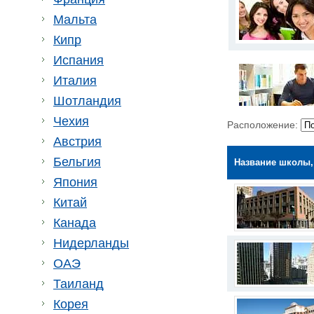
Мальта
Кипр
Испания
Италия
Шотландия
Чехия
Расположение:
Австрия
Бельгия
Название школы,
Япония
Китай
Канада
Нидерланды
ОАЭ
Таиланд
Корея