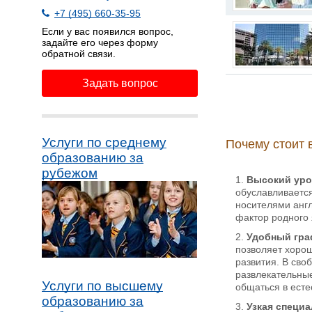
+7 (495) 660-35-95
Если у вас появился вопрос,
задайте его через форму
обратной связи.
Задать вопрос
Услуги по среднему
Почему стоит 
образованию за
рубежом
Высокий уро
обуславливаетс
носителями англ
фактор родного 
Удобный гра
позволяет хорош
развития. В сво
развлекательные
Услуги по высшему
общаться в есте
образованию за
Узкая специа