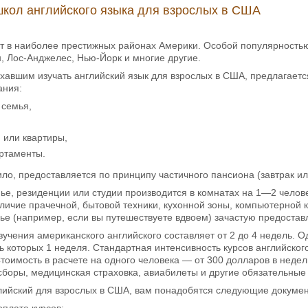
кол английского языка для взрослых в США
т в наиболее престижных районах Америки. Особой популярностью
, Лос-Анджелес, Нью-Йорк и многие другие.
авшим изучать английский язык для взрослых в США, предлагаетс
ания:
 семья,
 или квартиры,
артаменты.
ило, предоставляется по принципу частичного пансиона (завтрак или
ье, резиденции или студии производится в комнатах на 1—2 чело
ичие прачечной, бытовой техники, кухонной зоны, компьютерной ко
е (например, если вы путешествуете вдвоем) зачастую предоставл
учения американского английского составляет от 2 до 4 недель. 
 которых 1 неделя. Стандартная интенсивность курсов английског
тоимость в расчете на одного человека — от 300 долларов в неде
боры, медицинская страховка, авиабилеты и другие обязательные
глийский для взрослых в США, вам понадобятся следующие докумен