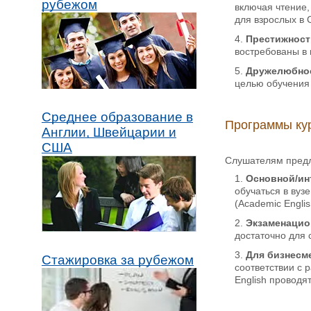
рубежом
включая чтение,
для взрослых в
Престижност
востребованы в 
Дружелюбно
целью обучения 
Среднее образование в
Программы кур
Англии, Швейцарии и
США
Слушателям предл
Основной/ин
обучаться в вуз
(Academic Engli
Экзаменацио
достаточно для 
Для бизнесме
Стажировка за рубежом
соответствии с 
English проводя