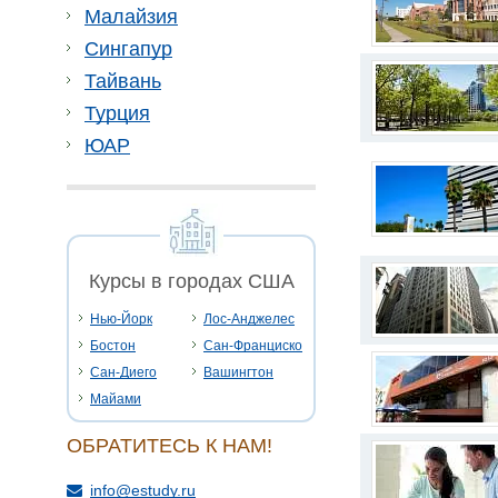
Малайзия
Сингапур
Тайвань
Турция
ЮАР
Курсы в городах США
Нью-Йорк
Лос-Анджелес
Бостон
Сан-Франциско
Сан-Диего
Вашингтон
Майами
ОБРАТИТЕСЬ К НАМ!
info@estudy.ru