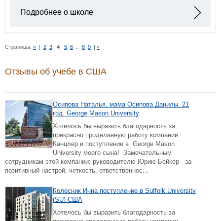
Подробнее о школе
Страницы:
«
|
2
3
4
5
6
..
8
9
|
»
Отзывы об учебе в США
Осипова Наталья, мама Осипова Данилы, 21
год. George Mason University
Хотелось бы выразить благодарность за
прекрасно проделанную работу компании
Канцлер и поступление в George Mason
University моего сына! Замечательным
сотрудникам этой компании: руководителю Юрию Бейкер - за
позитивный настрой, четкость, ответственнос...
Колесник Инна поступление в Suffolk University
(SU) США
Хотелось бы выразить благодарность за