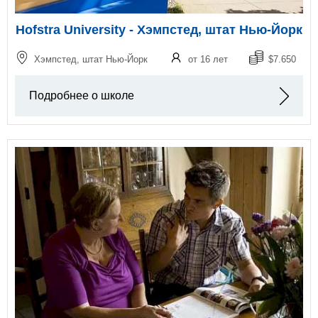
Hofstra University - Хэмпстед, штат Нью-Йорк
Хэмпстед, штат Нью-Йорк
от 16 лет
$7.650
Подробнее о школе