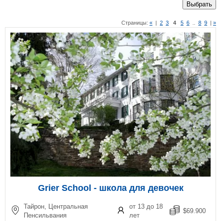
Выбрать
Страницы:
«
|
2
3
4
5
6
..
8
9
|
»
Grier School - школа для девочек
Тайрон, Центральная
от 13 до 18
$69.900
Пенсильвания
лет