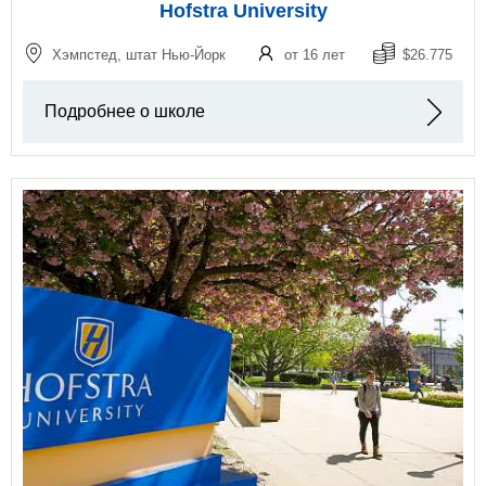
Hofstra University
Хэмпстед, штат Нью-Йорк
от 16 лет
$26.775
Подробнее о школе