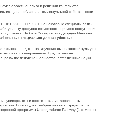
 наук в области анализа и решения конфликтов).
иализацией в области интеллектуальной собственности,
L IBT 88+ ; IELTS 6,5+; на некоторые специальности -
 абитуриенту доступна возможность прямого поступления
я подготовка. На базе Университета Джорджа Мейсона
работанных специально для зарубежных
ая языковая подготовка, изучение американской культуры,
и от выбранного направления. Предлагаемые
, развитие человека и общества, естественные науки.
 в университет) и соответствии установленным
ерситета. Если студент набрал менее 29 кредитов, он
ускоренной программы Undergraduate Pathway (1 семестр)