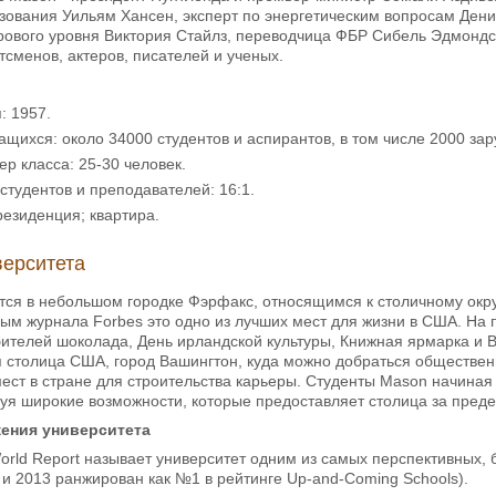
зования Уильям Хансен, эксперт по энергетическим вопросам Дени
рового уровня Виктория Стайлз, переводчица ФБР Сибель Эдмондс 
тсменов, актеров, писателей и ученых.
: 1957.
ащихся: около 34000 студентов и аспирантов, в том числе 2000 зар
р класса: 25-30 человек.
тудентов и преподавателей: 16:1.
езиденция; квартира.
верситета
тся в небольшом городке Фэрфакс, относящимся к столичному окру
ным журнала Forbes это одно из лучших мест для жизни в США. На 
ителей шоколада, День ирландской культуры, Книжная ярмарка и В
я столица США, город Вашингтон, куда можно добраться обществе
ест в стране для строительства карьеры. Студенты Mason начиная
уя широкие возможности, которые предоставляет столица за пред
жения университета
orld Report называет университет одним из самых перспективных,
 и 2013 ранжирован как №1 в рейтинге Up-and-Coming Schools).