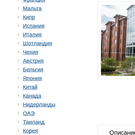
Мальта
Кипр
Испания
Италия
Шотландия
Чехия
Австрия
Бельгия
Япония
Китай
Канада
Нидерланды
ОАЭ
Таиланд
Корея
Описани