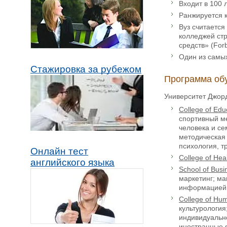
Входит в 100 
Ранжируется к
Вуз считается
колледжей стр
средств» (Forb
Один из самы
Стажировка за рубежом
Программа об
Университет Джор
College
of
Edu
спортивный м
человека и с
методическая 
психология, т
Онлайн тест
College
of
Hea
английского языка
School
of
Busi
маркетинг; ма
информацией,
College
of
Hum
культурология
индивидуально
иностранные 