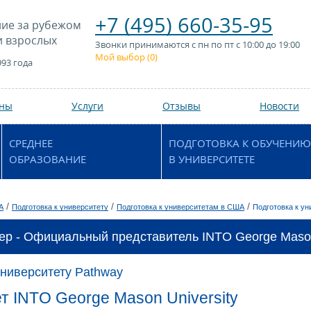
+7 (495) 660-35-95
ие за рубежом
и взрослых
Звонки принимаются с пн по пт с 10:00 до 19:00
Мой выбор (
0
)
993 года
аны
Услуги
Отзывы
Новости
СРЕДНЕЕ
ПОДГОТОВКА К ОБУЧЕНИЮ
ОБРАЗОВАНИЕ
В УНИВЕРСИТЕТЕ
/
/
/
А
Подготовка к университету
Подготовка к университетам в США
Подготовка к ун
ер - Официальный представитель INTO George Mason 
университету Pathway
т INTO George Mason University