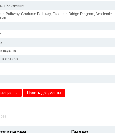
тат Вирджиния
te Pathway, Graduate Pathway, Graduate Bridge Program, Academic
gram
е
ра
 в неделю
; квартира
льтацию →
Подать документы
ное)
тогалерея
Видео