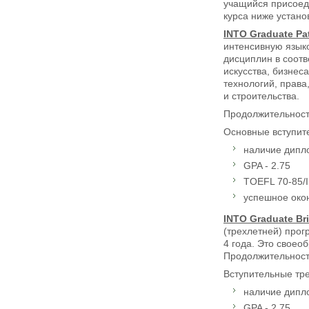
учащийся присоеди
курса ниже устано
INTO
Graduate
Pa
интенсивную языко
дисциплин в соотв
искусства, бизнес
технологий, права
и строительства.
Продолжительность
Основные вступите
наличие дипл
GPA - 2.75
TOEFL 70-85/I
успешное око
INTO Graduate Br
(трехлетней) про
4 года. Это своео
Продолжительность 
Вступительные тр
наличие дипл
GPA - 2.75