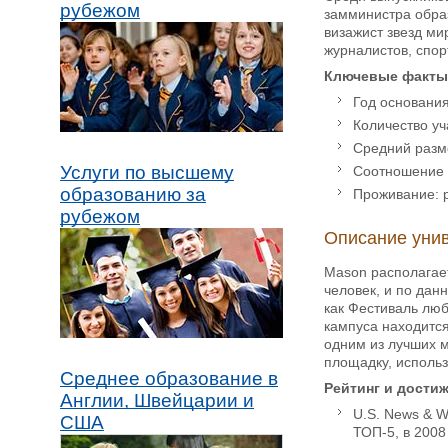
рубежом
замминистра обра
визажист звезд ми
журналистов, спор
Ключевые факты
Год основания
Количество уч
Средний разме
Услуги по высшему
Соотношение с
образованию за
Проживание: р
рубежом
Описание уни
Mason располагае
человек, и по дан
как Фестиваль люб
кампуса находитс
одним из лучших м
площадку, использ
Среднее образование в
Рейтинг и дости
Англии, Швейцарии и
U.S. News & W
США
ТОП-5, в 2008