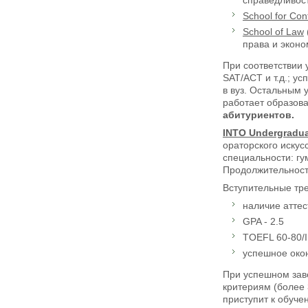
School
for
Conf
School of Law
права и эконо
При соответствии 
SAT/ACT и т.д.; у
в вуз. Остальным
работает образов
абитуриентов.
INTO
Undergradu
ораторского искус
специальности: гу
Продолжительность
Вступительные тре
наличие аттес
GPA - 2.5
TOEFL 60-80/I
успешное око
При успешном зав
критериям (более 
приступит к обуче