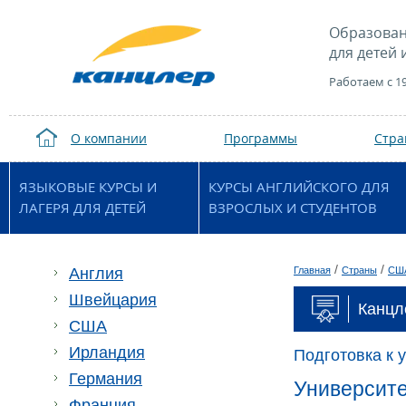
Образован
для детей 
Работаем с 1
О компании
Программы
Стр
ЯЗЫКОВЫЕ КУРСЫ И
КУРСЫ АНГЛИЙСКОГО ДЛЯ
ЛАГЕРЯ ДЛЯ ДЕТЕЙ
ВЗРОСЛЫХ И СТУДЕНТОВ
/
/
Англия
Главная
Страны
СШ
Швейцария
Канцл
США
Ирландия
Подготовка к 
Германия
Университе
Франция