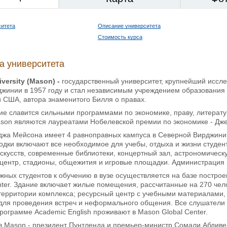
ситета
Описание университета
Стоимость курса
а университета
iversity
(
Mason
) -
государственный университет, крупнейший иссле
жинии в 1957 году и стал независимым учреждением образования в
 США, автора знаменитого Билля о правах.
е славится сильными программами по экономике, праву, литератур
son являются лауреатами Нобелевской премии по экономике - Дж
джа Мейсона имеет 4 равноправных кампуса в Северной Вирджинии 
дки включают все необходимое для учебы, отдыха и жизни студенто
скусств, современные библиотеки, концертный зал, астрономичес
центр, стадионы, общежития и игровые площадки. Администрация 
жных студентов к обучению в вузе осуществляется на базе построе
nter. Здание включает жилые помещения, рассчитанные на 270 чел
территории комплекса; ресурсный центр с учебными материалами,
для проведения встреч и неформального общения. Все слушатели 
ограмме Academic English проживают в Mason Global Center.
в Mason - президент Пунтленда и премьер-министр Сомали Абдив