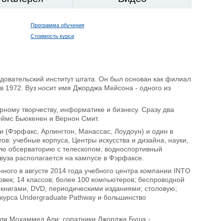
Программа обучения
Стоимость курса
довательский институт штата. Он был основан как филиал
 1972. Вуз носит имя Джорджа Мейсона - одного из
ному творчеству, информатике и бизнесу. Сразу два
еймс Бьюкенен и Вернон Смит.
(Фэрфакс, Арлингтон, Манассас, Лоудоун) и один в
в: учебные корпуса, Центры искусства и дизайна, науки,
кую обсерваторию с телескопом, водноспортивный
вуза располагается на кампусе в Фэрфаксе.
нного в августе 2014 года учебного центра компании INTO
овек; 14 классов; более 100 компьютеров; беспроводной
 книгами, DVD, периодическими изданиями; столовую;
курса Undergraduate Pathway и большинство
ели Мохаммед Али; соратники Джорджа Буша -