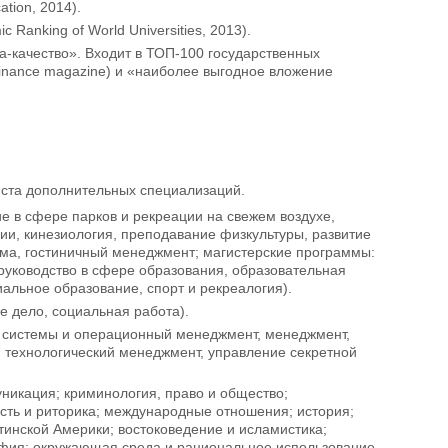
tion, 2014).
Ranking of World Universities, 2013).
а-качество». Входит в ТОП-100 государственных
Finance magazine) и «наиболее выгодное вложение
 ста дополнительных специализаций.
е в сфере парков и рекреации на свежем воздухе,
и, кинезиология, преподавание физкультуры, развитие
зма, гостиничный менеджмент; магистерские программы:
 руководство в сфере образования, образовательная
иальное образование, спорт и рекреалогия).
е дело, социальная работа).
е системы и операционный менеджмент, менеджмент,
, технологический менеджмент, управление секретной
уникация; криминология, право и общество;
ность и риторика; международные отношения; история;
тинской Америки; востоковедение и исламистика;
софия; окружающая среда и рациональное использование