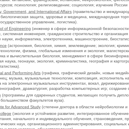
урсов; психология; религиоведение; социология; изучение России 
y
,
Government
,
and
International
Affairs
(правительство и международ
 биологическая защита, здоровье и медицина, международная торг
государственное управление, логистика).
ol
of
Engineering
(инженер в сфере информационной безопасности
 системная инженерия, гражданское строительство и организация
науки, информатика, электротехника, машиностроение, биостатис
ence
(астрономия, биология, химия, землеведение; экология; крими
ехнологии, физика, глобальные изменения и экология; магистерс
ка и вычислительная биология, менеджмент в сфере биоинформати
я наука, геонауки, экология, криминалистика, география и картог
татистика).
al
and
Performing
Arts
(графика, графический дизайн, новые медийн
анец; музыка, музыкальные технологии, композиция, исполнитель н
а на электронных музыкальных инструментах, вокал, дирижировани
енография, драматургия; разработка компьютерных игр; создание 
e
(программы для одаренных студентов, желающих получить дипло
большинством факультетов вуза).
ute for Advanced Study
(степени доктора в области нейробиологии и
ollege
(экология и устойчивое развитие, интегрированное обучение
тания, начального и индивидуального обучения, страноведения, п
гических наук, организационного администрирования, социальных
и и прав человека, обществоведения).