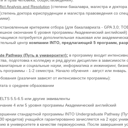
lict
Analysis
and
Resolution
(степени бакалавра, магистра и доктора
(степень доктора юриспруденции и магистра правоведения со спец
мики).
установленным критериям отбора (для бакалавриата - GPA 3,0; TOEF
спешное окончание 6 уровня программы Академический английский)
 учащимся потребуется дополнительная языковая или академическа
ательный центр
компании INTO, предлагающий 5 программ, раз
ate
Pathway (Путь в университет):
в программу входит интенсивн
ства, подготовка к колледжу и ряд других дисциплин в зависимост
манитарные и социальные науки, информатика и инжиниринг, бизнес
 программы - 1-2 семестра. Начало обучения - август или январь.
бования (различия зависят от интенсивности программы):
тата о среднем образовании
ELTS 5.5-6.5 или другие эквиваленты
нчание 4 или 5 уровня программы Академический английский
ершении стандартной программы INTO Undergraduate Pathway (Путь
30 кредитов) учащийся гарантированно зачисляется на 2 курс унив
нию в университете в качестве первокурсника. После завершения 