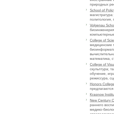
природных рес
School
of
Polic
магистратура:
политология, 
Volgenau
Scho
биоинженерия,
компьютерные 
College
of
Sci
медицинские т
биоинформати
вычислительна
математика, с
College
of
Visu
скульптура; т
обучение, игр
режиссура, сц
Honors
Colleg
предлагаются 
Krasnow Instit
New Century C
раннего воспи
медико-биоло
справедливост