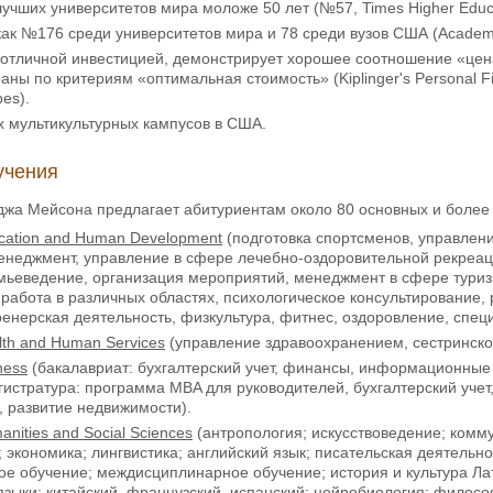
лучших университетов мира моложе 50 лет (№57, Times Higher Educa
ак №176 среди университетов мира и 78 среди вузов США (Academic 
 отличной инвестицией, демонстрирует хорошее соотношение «цен
аны по критериям «оптимальная стоимость» (Kiplinger's Personal 
es).
х мультикультурных кампусов в США.
учения
джа Мейсона предлагает абитуриентам около 80 основных и более
cation
and
Human
Development
(подготовка спортсменов, управлени
енеджмент, управление в сфере лечебно-оздоровительной рекреаци
емьеведение, организация мероприятий, менеджмент в сфере тури
работа в различных областях, психологическое консультирование,
ренерская деятельность, физкультура, фитнес, оздоровление, спец
lth
and
Human
Services
(управление здравоохранением, сестринско
ness
(бакалавриат: бухгалтерский учет, финансы, информационны
гистратура: программа MBA для руководителей, бухгалтерский учет
 развитие недвижимости).
anities
and
Social
Sciences
(антропология; искусствоведение; комм
; экономика; лингвистика; английский язык; писательская деятель
е обучение; междисциплинарное обучение; история и культура Ла
языки: китайский, французский, испанский; нейробиология; фило