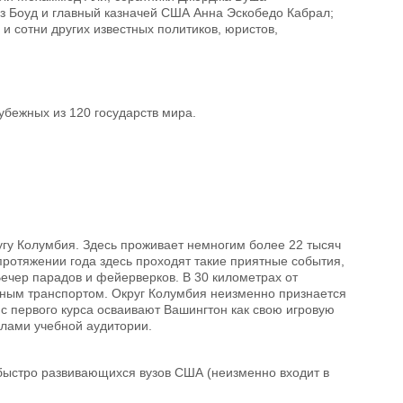
з Боуд и главный казначей США Анна Эскобедо Кабрал;
и сотни других известных политиков, юристов,
убежных из 120 государств мира.
гу Колумбия. Здесь проживает немногим более 22 тысяч
протяжении года здесь проходят такие приятные события,
ечер парадов и фейерверков. В 30 километрах от
нным транспортом. Округ Колумбия неизменно признается
 с первого курса осваивают Вашингтон как свою игровую
елами учебной аудитории.
 быстро развивающихся вузов США (неизменно входит в