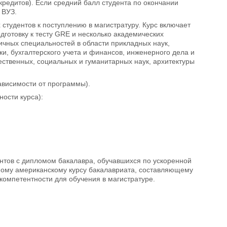
кредитов). Если средний балл студента по окончании
 ВУЗ.
студентов к поступлению в магистратуру. Курс включает
дготовку к тесту GRE и несколько академических
ичных специальностей в области прикладных наук,
и, бухгалтерского учета и финансов, инженерного дела и
ественных, социальных и гуманитарных наук, архитектуры
зависимости от программы).
ости курса):
нтов с дипломом бакалавра, обучавшихся по ускоренной
ному американскому курсу бакалавриата, составляющему
компетентности для обучения в магистратуре.