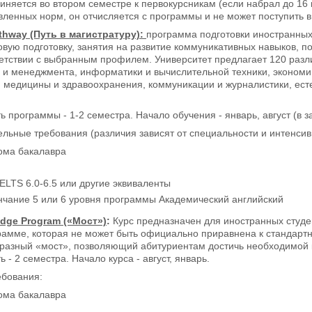
няется во втором семестре к первокурсникам (если набрал до 16 
вленных норм, он отчисляется с программы и не может поступить в
thway (Путь в магистратуру):
программа подготовки иностранных 
вую подготовку, занятия на развитие коммуникативных навыков, по
етствии с выбранным профилем. Университет предлагает 120 разл
а и менеджмента, информатики и вычислительной техники, экономик
, медицины и здравоохранения, коммуникации и журналистики, ест
 программы - 1-2 семестра. Начало обучения - январь, август (в 
льные требования (различия зависят от специальности и интенсивн
ома бакалавра
ELTS 6.0-6.5 или другие эквиваленты
нчание 5 или 6 уровня программы Академический английский
idge Program («Мост
»)
:
Курс предназначен для иностранных студе
грамме, которая не может быть официально приравнена к стандарт
бразный «мост», позволяющий абитуриентам достичь необходимой 
- 2 семестра. Начало курса - август, январь.
ебования:
ома бакалавра