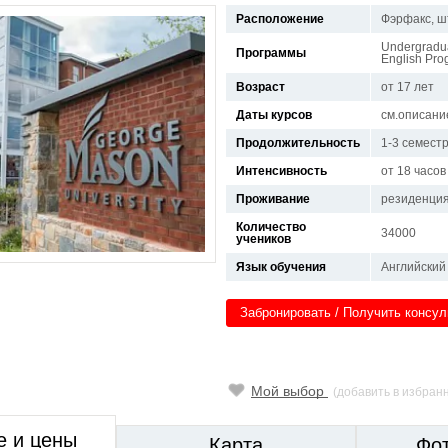
Расположение
Фэрфакс, ш
Undergradua
Программы
English Pro
Возраст
от 17 лет
Даты курсов
см.описани
Продолжительность
1-3 семест
Интенсивность
от 18 часов
Проживание
резиденция
Количество
34000
учеников
Язык обучения
Английский
Забронировать / Получить консу
Мой выбор
(добавить в избран
е и цены
Карта
Фо