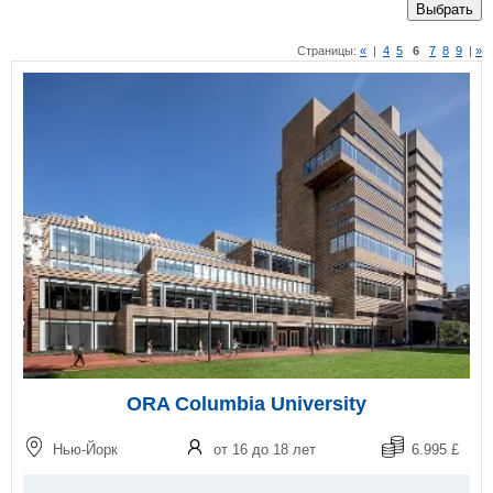
Выбрать
Страницы:
«
|
4
5
6
7
8
9
|
»
ORA Columbia University
Нью-Йорк
от 16 до 18 лет
6.995 £