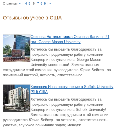
Страницы:
«
|
4
5
6
7
8
9
|
»
Отзывы об учебе в США
Осипова Наталья, мама Осипова Данилы, 21
год. George Mason University
Хотелось бы выразить благодарность за
прекрасно проделанную работу компании
Канцлер и поступление в George Mason
University моего сына! Замечательным
сотрудникам этой компании: руководителю Юрию Бейкер - за
позитивный настрой, четкость, ответственнос...
Колесник Инна поступление в Suffolk University
(SU) США
Хотелось бы выразить благодарность за
прекрасно проделанную работу компании
Канцлер и поступление в Suffolk University!
Замечательным сотрудникам этой компании:
руководителю Юрию Бейкер - за четкость, ответственность,
участие, глубокое понимание задач; менедж...