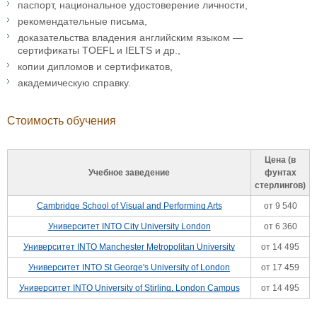
паспорт, национальное удостоверение личности,
рекомендательные письма,
доказательства владения английским языком —
сертификаты TOEFL и IELTS и др.,
копии дипломов и сертификатов,
академическую справку.
Стоимость обучения
Цена (в
Учебное заведение
фунтах
стерлингов)
Cambridge School of Visual and Performing Arts
от 9 540
Университет INTO City University London
от 6 360
Университет INTO Manchester Metropolitan University
от 14 495
Университет INTO St George's University of London
от 17 459
Университет INTO University of Stirling, London Campus
от 14 495