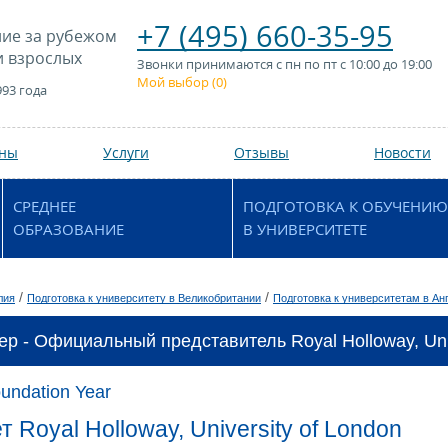
+7 (495) 660-35-95
ие за рубежом
и взрослых
Звонки принимаются с пн по пт с 10:00 до 19:00
Мой выбор (
0
)
993 года
аны
Услуги
Отзывы
Новости
СРЕДНЕЕ
ПОДГОТОВКА К ОБУЧЕНИЮ
ОБРАЗОВАНИЕ
В УНИВЕРСИТЕТЕ
/
/
лия
Подготовка к университету в Великобритании
Подготовка к университетам в Ан
ер - Официальный представитель Royal Holloway, Univ
oundation Year
 Royal Holloway, University of London