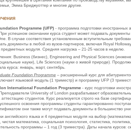
емьи, Эмма Бриджуоттер и многие другие.
учения
undation Programme (UFP)
- программа подготовки иностранных а
. При успешном окончании курса студент может подавать документ
r One. В случае соответствия установленным вступительным требова
ать документы в любой из вузов-партнеров, включая Royal Holloway
 предметных модуля. Средняя нагрузка – 21-25 часов в неделю.
ния: Business (бизнес), Engineering and Physical Sciences (инжене
оциальные науки), Life Sciences (науки о живой природе). Продолж
ла курса: январь, март, сентябрь.
aduate Foundation Programme
– расширенный курс для абитуриентов
ключает языковой модуль (1 триместр) и программу UFP (3 триместр
don International Foundation Programme
- курс подготовки иностр
. Преподаватели University of London разрабатывают образователь
а аттестацию студентов. Курс реализуется строго на базе сертиф
 успешного освоения программы студенты гарантированно поступают 
ификатом они также могут подавать документы в большинство уни
ки английского языка и 4 предметных модуля на выбор (математик
 чистая математика, социальная психология, статистика, политика, 
ельность программы – 1 год (3 триместра). Даты начала курсов: с