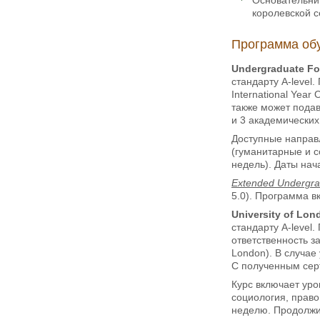
королевской с
Программа об
Undergraduate Fo
стандарту A-level
International Yea
также может подав
и 3 академических
Доступные направле
(гуманитарные и с
недель). Даты нача
Extended Undergr
5.0). Программа в
University of Lon
стандарту A-level
ответственность з
London). В случае
С полученным серт
Курс включает уро
социология, право,
неделю. Продолжит