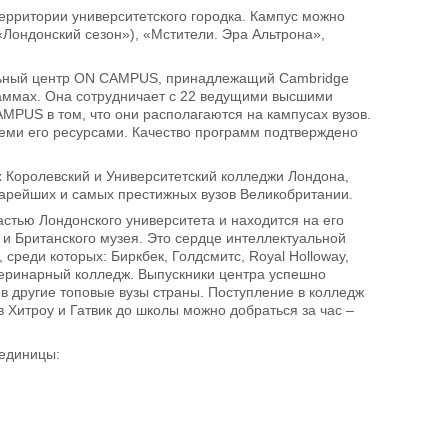
ерритории университетского городка. Кампус можно
(«Лондонский сезон»), «Мстители. Эра Альтрона»,
ельный центр ON CAMPUS, принадлежащий Cambridge
раммах. Она сотрудничает с 22 ведущими высшими
PUS в том, что они располагаются на кампусах вузов.
семи его ресурсами. Качество программ подтверждено
х Королевский и Университетский колледжи Лондона,
старейших и самых престижных вузов Великобритании.
стью Лондонского университета и находится на его
и Британского музея. Это сердце интеллектуальной
реди которых: Биркбек, Голдсмитс, Royal Holloway,
етеринарный колледж. Выпускники центра успешно
 в другие топовые вузы страны. Поступление в колледж
 Хитроу и Гатвик до школы можно добраться за час –
 единицы: