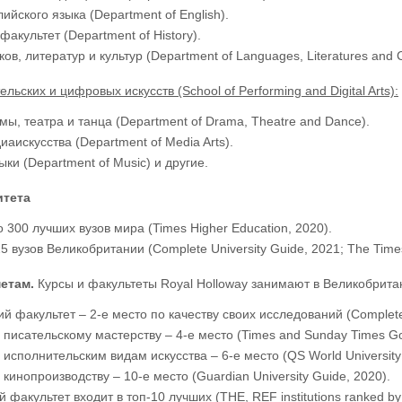
ийского языка (Department of English).
факультет (Department of History).
ов, литератур и культур (Department of Languages, Literatures and C
льских и цифровых искусств (School of Performing and Digital Arts):
мы, театра и танца (Department of Drama, Theatre and Dance).
иаискусства (Department of Media Arts).
ыки (Department of Music) и другие.
итета
о 300 лучших вузов мира (Times Higher Education, 2020).
25 вузов Великобритании (Complete University Guide, 2021; The Time
метам.
Курсы и факультеты Royal Holloway занимают в Великобрита
й факультет – 2-е место по качеству своих исследований (Complete 
писательскому мастерству – 4-е место (Times and Sunday Times Goo
исполнительским видам искусства – 6-е место (QS World UniversityR
кинопроизводству – 10-е место (Guardian University Guide, 2020).
факультет входит в топ-10 лучших (THE, REF institutions ranked by 