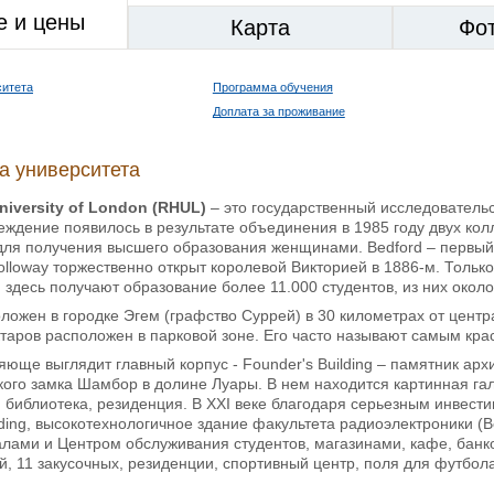
е и цены
Карта
Фо
ситета
Программа обучения
Доплата за проживание
а университета
niversity of London (RHUL)
– это государственный исследовательс
еждение появилось в результате объединения в 1985 году двух колл
для получения высшего образования женщинами. Bedford – первый 
Holloway торжественно открыт королевой Викторией в 1886-м. Тольк
 здесь получают образование более 11.000 студентов, из них около
ложен в городке Эгем (графство Суррей) в 30 километрах от центр
таров расположен в парковой зоне. Его часто называют самым кра
юще выглядит главный корпус - Founder's Building – памятник архи
ого замка Шамбор в долине Луары. В нем находится картинная гал
, библиотека, резиденция. В ХХI веке благодаря серьезным инвест
ding, высокотехнологичное здание факультета радиоэлектроники (Bea
ами и Центром обслуживания студентов, магазинами, кафе, банком (
, 11 закусочных, резиденции, спортивный центр, поля для футбола 