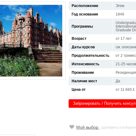
Расположение
Эгем
Год основания
1849
Undergradua
Программы
Internation
Graduate D
Возраст
от 17 лет
Даты курсов
см. описан
Продолжительность
от 2 триме
Интенсивность
21-25 часо
Проживание
Резиденци
Наличие мест
Да
Цена от
от 11.660 £
Забронировать / Получить консу
Мой выбор
(добавить в избран