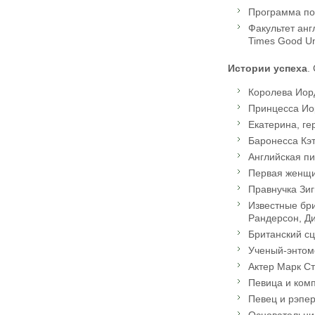
Программа по 
Факультет анг
Times Good Uni
Истории успеха
.
Королева Иор
Принцесса Иор
Екатерина, ге
Баронесса Кэ
Английская п
Первая женщи
Правнучка Зи
Известные бр
Рандерсон, Ди
Британский сц
Ученый-энтомо
Актер Марк Ст
Певица и комп
Певец и рэпер
Основательни