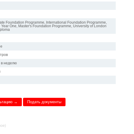
te Foundation Programme, International Foundation Programme,
al Year One, Master's Foundation Programme, University of London
iploma
ие
стров
в в неделю
я
льтацию →
Подать документы
ное)