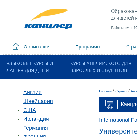
Образован
для детей 
Работаем с 1
О компании
Программы
Стр
ЯЗЫКОВЫЕ КУРСЫ И
КУРСЫ АНГЛИЙСКОГО ДЛЯ
ЛАГЕРЯ ДЛЯ ДЕТЕЙ
ВЗРОСЛЫХ И СТУДЕНТОВ
/
/
Англия
Главная
Страны
Анг
Швейцария
Канцл
США
Ирландия
International F
Германия
Университет
Франция