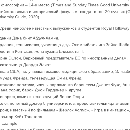
философии – 14-е место (Times and Sunday Times Good University 
лийского языка и исторический факультет входят в топ-20 лучших (G
versity Guide, 2020).
 Среди наиболее известных выпускников и студентов Royal Holloway
дании Дина бинт Абдул-Хамид.
дании, теннисистка, участница двух Олимпийских игр Зейна Шаба
рцогиня Кентская, жена кузена Елизаветы II.
трин Эштон, Верховный представитель ЕС по иностранным делам.
исательница Джордж Элиот.
на в США, получившая высшее медицинское образование, Элизабе
гмунда Фрейда, телеведущая Эмма Фрейд.
итанские политики, члены парламента баронессы Джанет Фукс, Ан
ана Уорик, барон Джон Гардинер и другие.
енарист, комик и телеведущий Ленни Генри.
лог, почетный доктор 8 университетов, представительница знаме
ронг, известный по фильмам «Шерлок Холмс», «Игра в имитацию»,
озитор Кейт Танстолл.
 Example.
ца крупнейшей в Британии компании по производству керамики, в