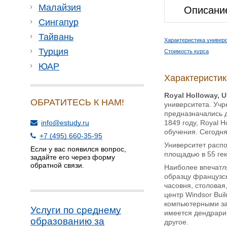
Малайзия
Описани
Сингапур
Тайвань
Характеристика универ
Турция
Стоимость курса
ЮАР
Характеристик
Royal Holloway, U
ОБРАТИТЕСЬ К НАМ!
университета. Учр
предназначались 
1849 году, Royal 
info@estudy.ru
обучения. Сегодня
+7 (495) 660-35-95
Университет распо
Если у вас появился вопрос,
площадью в 55 гек
задайте его через форму
обратной связи.
Наиболее впечатля
образцу французск
часовня, столовая
центр Windsor Buil
компьютерными зал
Услуги по среднему
имеется дендрарий
образованию за
другое.