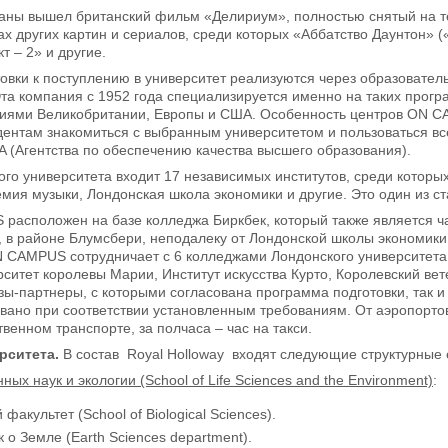
раны вышел британский фильм «Делириум», полностью снятый на т
ках других картин и сериалов, среди которых «Аббатство Даунтон» 
т – 2» и другие.
овки к поступлению в университет реализуются через образоват
Эта компания с 1952 года специализируется именно на таких прог
иями Великобритании, Европы и США. Особенность центров ON CAM
дентам знакомиться с выбранным университетом и пользоваться в
 (Агентства по обеспечению качества высшего образования).
ого университета входит 17 независимых институтов, среди которы
мия музыки, Лондонская школа экономики и другие. Это один из 
асположен на базе колледжа Биркбек, который также является ча
 в районе Блумсбери, неподалеку от Лондонской школы экономики 
 CAMPUS сотрудничает с 6 колледжами Лондонского университета, с
ситет королевы Марии, Институт искусства Курто, Королевский в
узы-партнеры, с которыми согласована программа подготовки, так и
вано при соответствии установленным требованиям. От аэропортов
венном транспорте, за полчаса – час на такси.
рситета.
В состав Royal Holloway входят следующие структурные
ных наук и экологии (School of Life Sciences and the Environment)
:
факультет (School of Biological Sciences).
к о Земле (Earth Sciences department).