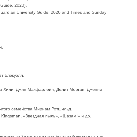
Guide, 2020).
uardian University Guide, 2020 and Times and Sunday
:
н.
т Блэкуэлл.
на Хили, Джин Макфарлейн, Делит Морган, Дженни
нитого семейства Мириам Ротшильд.
 Kingsman, «Звездная пыль», «Шазам!» и др.
ыпускающей посуду к важнейшим событиям в жизни