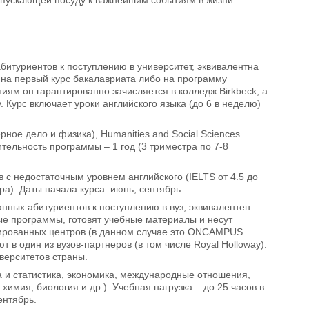
битуриентов к поступлению в университет, эквивалентна
ы на первый курс бакалавриата либо на программу
ниям он гарантированно зачисляется в колледж Birkbeck, а
. Курс включает уроки английского языка (до 6 в неделю)
рное дело и физика), Humanities and Social Sciences
ительность программы – 1 год (3 триместра по 7-8
 с недостаточным уровнем английского (IELTS от 4.5 до
а). Даты начала курса: июнь, сентябрь.
анных абитуриентов к поступлению в вуз, эквивалентен
ные программы, готовят учебные материалы и несут
ицированных центров (в данном случае это ONCAMPUS
в один из вузов-партнеров (в том числе Royal Holloway).
верситетов страны.
а и статистика, экономика, международные отношения,
химия, биология и др.). Учебная нагрузка – до 25 часов в
ентябрь.