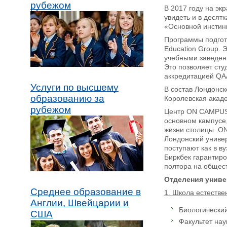
рубежом
В 2017 году на эк
увидеть и в десят
«Основной инстинк
Программы подгот
Education Group. 
учебными заведен
Это позволяет сту
аккредитацией QAA
Услуги по высшему
В состав Лондонск
образованию за
Королевская акаде
рубежом
Центр ON CAMPUS р
основном кампусе,
жизни столицы. ON
Лондонский универ
поступают как в в
Биркбек гарантиро
полтора на общест
Отделения униве
Среднее образование в
1. Школа естествен
Англии, Швейцарии и
Биологический 
США
Факультет нау