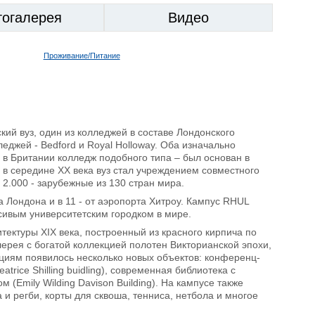
тогалерея
Видео
Проживание/Питание
кий вуз, один из колледжей в составе Лондонского
еджей - Bedford и Royal Holloway. Оба изначально
в Британии колледж подобного типа – был основан в
о в середине XX века вуз стал учреждением совместного
 2.000 - зарубежные из 130 стран мира.
а Лондона и в 11 - от аэропорта Хитроу. Кампус RHUL
сивым университетским городком в мире.
тектуры XIX века, построенный из красного кирпича по
ерея с богатой коллекцией полотен Викторианской эпохи,
ициям появилось несколько новых объектов: конференц-
trice Shilling buidling), современная библиотека с
Emily Wilding Davison Building). На кампусе также
и регби, корты для сквоша, тенниса, нетбола и многое