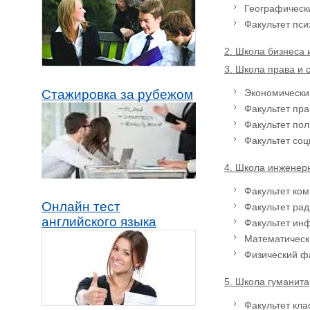
Географически
Факультет пси
2. Школа бизнеса 
3. Школа права и с
Экономический
Стажировка за рубежом
Факультет пра
Факультет пол
Факультет соц
4. Школа инженерно
Факультет ком
Онлайн тест
Факультет ради
английского языка
Факультет инф
Математически
Физический фа
5. Школа гуманита
Факультет кла