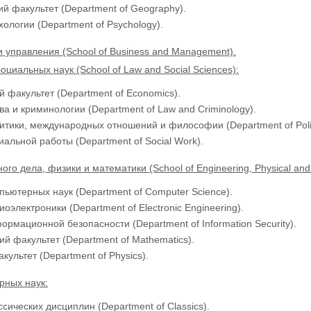
й факультет (Department of Geography).
хологии (Department of Psychology).
и управления (School of Business and Management).
оциальных наук (School of Law and Social Sciences):
 факультет (Department of Economics).
ва и криминологии (Department of Law and Criminology).
итики, международных отношений и философии (Department of Politics
иальной работы (Department of Social Work).
го дела, физики и математики (School of Engineering, Physical and
пьютерных наук (Department of Computer Science).
оэлектроники (Department of Electronic Engineering).
ормационной безопасности (Department of Information Security).
й факультет (Department of Mathematics).
культет (Department of Physics).
рных наук:
ссических дисциплин (Department of Classics).