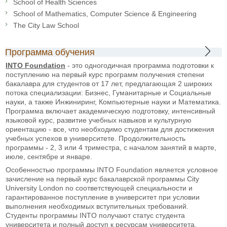
School of Health Sciences
School of Mathematics, Computer Science & Engineering
The City Law School
Программа обучения
INTO Foundation
- это одногодичная программа подготовки к
поступлению на первый курс программ получения степени
бакалавра для студентов от 17 лет, предлагающая 2 широких
потока специализации: Бизнес, Гуманитарные и Социальные
науки, а также Инжиниринг, Компьютерные науки и Математика.
Программа включает академическую подготовку, интенсивный
языковой курс, развитие учебных навыков и культурную
ориентацию - все, что необходимо студентам для достижения
учебных успехов в университете. Продолжительность
программы - 2, 3 или 4 триместра, с началом занятий в марте,
июле, сентябре и январе.
Особенностью программы INTO Foundation является условное
зачисление на первый курс бакалаврской программы City
University London по соответствующей специальности и
гарантированное поступление в университет при условии
выполнения необходимых вступительных требований.
Студенты программы INTO получают статус студента
университета и полный доступ к ресурсам университета.