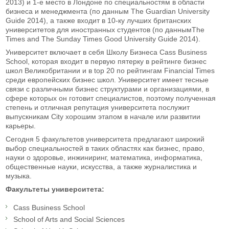
2013) и 1-е место в Лондоне по специальностям в области
бизнеса и менеджмента (по данным The Guardian University
Guide 2014), а также входит в 10-ку лучших британских
университетов для иностранных студентов (по даннымThe
Times and The Sunday Times Good University Guide 2014).
Университет включает в себя Школу Бизнеса Cass Business
School, которая входит в первую пятерку в рейтинге бизнес
школ Великобритании и в top 20 по рейтингам Financial Times
среди европейских бизнес школ. Университет имеет тесные
связи с различными бизнес структурами и организациями, в
сфере которых он готовит специалистов, поэтому полученная
степень и отличная репутация университета послужит
выпускникам City хорошим этапом в начале или развитии
карьеры.
Сегодня 5 факультетов университета предлагают широкий
выбор специальностей в таких областях как бизнес, право,
науки о здоровье, инжиниринг, математика, информатика,
общественные науки, искусства, а также журналистика и
музыка.
Факультеты университета:
Cass Business School
School of Arts and Social Sciences