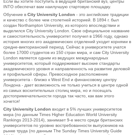
Если вы хотите поступить в ведущий британский вуз, центры
INTO обеспечат вам наилучшую стартовую площадку.
Обучение в
City University London
- это английские традиции
и качество с более чем столетней историей. В 1894 г. был
создан Northampton University, из которого впоследствии и
выделился City University London. Свое официальное название
и самостоятельность университет получил в 1966 году, однако
история многих его академических отделений уходит корнями в
средне-викторианский период. Сейчас в университете учатся
более 17000 студентов из 150 стран мира, и сам City University
London является одним из ведущих международных
университетов, который поддерживает высокие стандарты
академического уровня и направленность на развитие деловой
и профильной сферы. Превосходное расположение
университета - близко к West End и финансовому центру
Лондона - дает возможность не только учиться в центре одной
из самых восхитительных столиц мира, но и посещать
достопримечательности города так часто, как вам этого
хочется!
City University London
входит в 5% лучших университетов
мира (по данным Times Higher Education World University
Rankings 2013-2014), занимает 9-е место среди британских
университетов по уровню востребованности выпускников на
рынке труда (по данным The Sunday Times University Guide