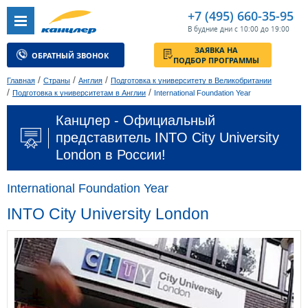
+7 (495) 660-35-95
В будние дни с 10:00 до 19:00
ЗАЯВКА НА
ОБРАТНЫЙ ЗВОНОК
ПОДБОР ПРОГРАММЫ
/
/
/
Главная
Страны
Англия
Подготовка к университету в Великобритании
/
/
Подготовка к университетам в Англии
International Foundation Year
Канцлер - Официальный
представитель INTO City University
London в России!
International Foundation Year
INTO City University London