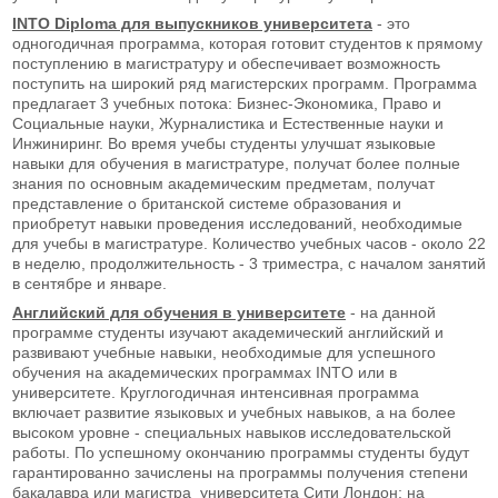
INTO
Diploma
для выпускников университета
- это
одногодичная программа, которая готовит студентов к прямому
поступлению в магистратуру и обеспечивает возможность
поступить на широкий ряд магистерских программ. Программа
предлагает 3 учебных потока: Бизнес-Экономика, Право и
Социальные науки, Журналистика и Естественные науки и
Инжиниринг. Во время учебы студенты улучшат языковые
навыки для обучения в магистратуре, получат более полные
знания по основным академическим предметам, получат
представление о британской системе образования и
приобретут навыки проведения исследований, необходимые
для учебы в магистратуре. Количество учебных часов - около 22
в неделю, продолжительность - 3 триместра, с началом занятий
в сентябре и январе.
Английский для обучения в университете
- на данной
программе студенты изучают академический английский и
развивают учебные навыки, необходимые для успешного
обучения на академических программах INTO или в
университете. Круглогодичная интенсивная программа
включает развитие языковых и учебных навыков, а на более
высоком уровне - специальных навыков исследовательской
работы. По успешному окончанию программы студенты будут
гарантированно зачислены на программы получения степени
бакалавра или магистра университета Сити Лондон; на