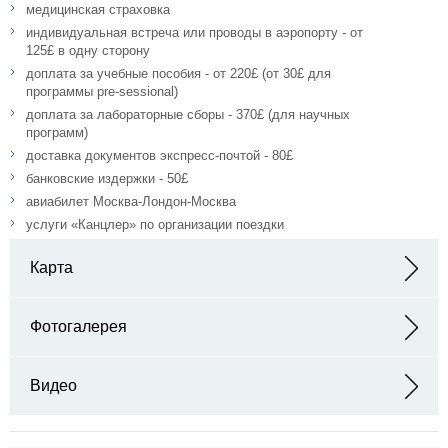
медицинская страховка
индивидуальная встреча или проводы в аэропорту - от
125£ в одну сторону
доплата за учебные пособия - от 220£ (от 30£ для
программы pre-sessional)
доплата за лабораторные сборы - 370£ (для научных
программ)
доставка документов экспресс-почтой - 80£
банковские издержки - 50£
авиабилет Москва-Лондон-Москва
услуги «Канцлер» по организации поездки
Карта
Адрес: 102 Middlesex Street, London, E1 7EZ
Фотогалерея
Видео