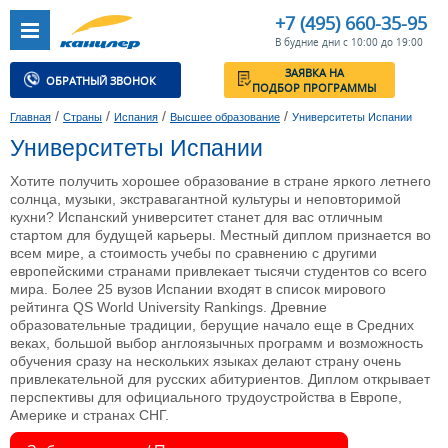
+7 (495) 660-35-95
В будние дни с 10:00 до 19:00
ЗАЯВКА НА
ОБРАТНЫЙ ЗВОНОК
ПОДБОР ПРОГРАММЫ
/
/
/
/
Главная
Страны
Испания
Высшее образование
Университеты Испании
Университеты Испании
Хотите получить хорошее образование в стране яркого летнего
солнца, музыки, экстравагантной культуры и неповторимой
кухни? Испанский университет станет для вас отличным
стартом для будущей карьеры. Местный диплом признается во
всем мире, а стоимость учебы по сравнению с другими
европейскими странами привлекает тысячи студентов со всего
мира. Более 25 вузов Испании входят в список мирового
рейтинга QS World University Rankings. Древние
образовательные традиции, берущие начало еще в Средних
веках, большой выбор англоязычных программ и возможность
обучения сразу на нескольких языках делают страну очень
привлекательной для русских абитуриентов. Диплом открывает
перспективы для официального трудоустройства в Европе,
Америке и странах СНГ.