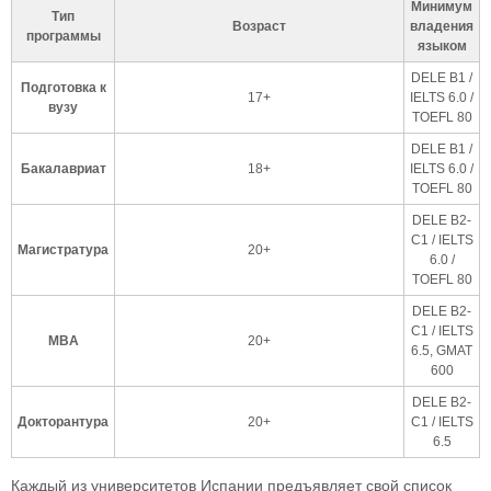
Минимум
Тип
Возраст
владения
программы
языком
DELE B1 /
Подготовка к
17+
IELTS 6.0 /
вузу
TOEFL 80
DELE B1 /
Бакалавриат
18+
IELTS 6.0 /
TOEFL 80
DELE B2-
С1 / IELTS
Магистратура
20+
6.0 /
TOEFL 80
DELE B2-
С1 / IELTS
MBA
20+
6.5, GMAT
600
DELE B2-
Докторантура
20+
С1 / IELTS
6.5
Каждый из университетов Испании предъявляет свой список