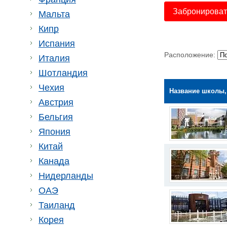
Забронировать
Мальта
Кипр
Испания
Расположение:
Италия
Шотландия
Чехия
Название школы,
Австрия
Бельгия
Япония
Китай
Канада
Нидерланды
ОАЭ
Таиланд
Корея