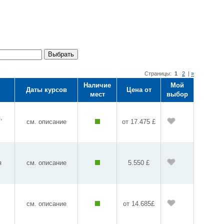
Выбрать
Страницы:
1
2
|
»
Наличие
Мой
Даты курсов
Цена от
мест
выбор
,
см. описание
от 17.475 £
я
см. описание
5.550 £
см. описание
от 14.685£