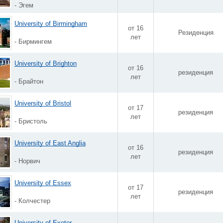
- Эгем
University of Birmingham
от 16
Резиденция
лет
- Бирмингем
University of Brighton
от 16
резиденция
лет
- Брайтон
University of Bristol
от 17
резиденция
лет
- Бристоль
University of East Anglia
от 16
резиденция
лет
- Норвич
University of Essex
от 17
резиденция
лет
- Колчестер
University of Exeter