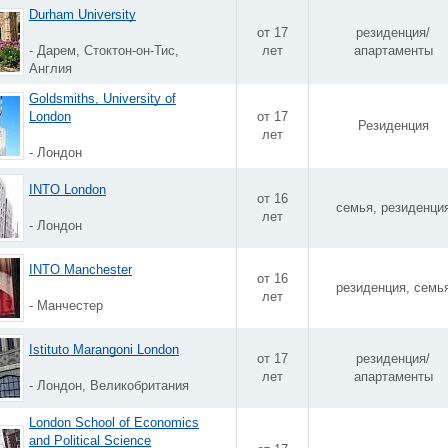
Durham University
от 17
резиденция/
- Дарем, Стоктон-он-Тис,
лет
апартаменты
Англия
Goldsmiths, University of
London
от 17
Резиденция
лет
- Лондон
INTO London
от 16
семья, резиденци
лет
- Лондон
INTO Manchester
от 16
резиденция, семь
лет
- Манчестер
Istituto Marangoni London
от 17
резиденция/
лет
апартаменты
- Лондон, Великобритания
London School of Economics
and Political Science