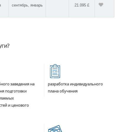
я
сентябрь, январь
21.095 £
уги?
ного заведения на
разработка индивидуального
ня подготовки
плана обучения
елаемых
тей и ценового