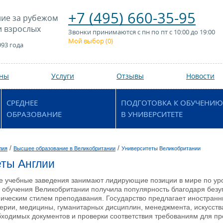
+7 (495) 660-35-95
ие за рубежом
и взрослых
Звонки принимаются с пн по пт с 10:00 до 19:00
Мой выбор (
0
)
993 года
аны
Услуги
Отзывы
Новости
СРЕДНЕЕ
ПОДГОТОВКА К ОБУЧЕНИЮ
ОБРАЗОВАНИЕ
В УНИВЕРСИТЕТЕ
/
/
лия
Высшее образование в Великобритании
Университеты Великобритании
ты Англии
е учебные заведения занимают лидирующие позиции в мире по уро
а обучения Великобритании получила популярность благодаря без
ическим стилем преподавания. Государство предлагает иностранн
ерии, медицины, гуманитарных дисциплин, менеджмента, искусства
ходимых документов и проверки соответствия требованиям для пр