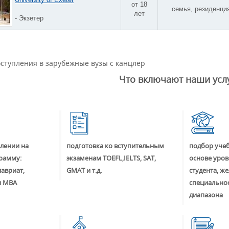
от 18
семья, резиденци
лет
- Экзетер
ступления в зарубежные вузы с канцлер
Что включают наши усл
лении на
подготовка ко вступительным
подбор учеб
рамму:
экзаменам TOEFL,IELTS, SAT,
основе уров
лавриат,
GMAT и т.д.
студента, ж
и MBA
специальнос
диапазона