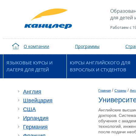
Образован
для детей 
Работаем с 1
О компании
Программы
Стр
ЯЗЫКОВЫЕ КУРСЫ И
КУРСЫ АНГЛИЙСКОГО ДЛЯ
ЛАГЕРЯ ДЛЯ ДЕТЕЙ
ВЗРОСЛЫХ И СТУДЕНТОВ
/
/
Англия
Главная
Страны
Анг
Университе
Швейцария
США
Английские высши
докторов. Систем
Ирландия
обучения с академ
Германия
технологий, инжен
после подачи необ
Франция