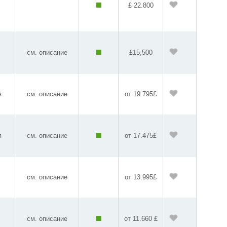
£ 22.800
см. описание
£15,500
я
см. описание
от 19.795£
я
см. описание
от 17.475£
см. описание
от 13.995£
см. описание
от 11.660 £