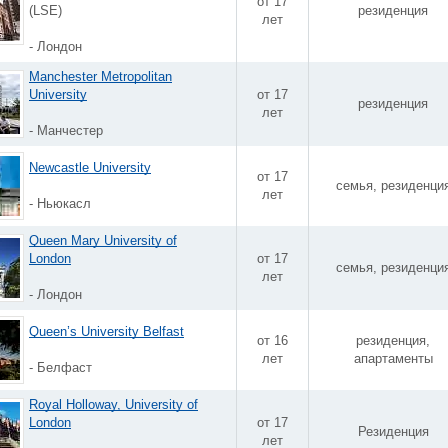
от 17
(LSE)
резиденция
лет
- Лондон
Manchester Metropolitan
University
от 17
резиденция
лет
- Манчестер
Newcastle University
от 17
семья, резиденци
лет
- Ньюкасл
Queen Mary University of
London
от 17
семья, резиденци
лет
- Лондон
Queen’s University Belfast
от 16
резиденция,
лет
апартаменты
- Белфаст
Royal Holloway, University of
London
от 17
Резиденция
лет