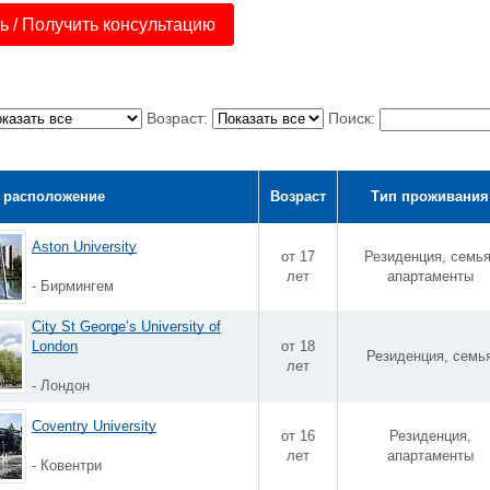
 / Получить консультацию
Возраст:
Поиск:
 расположение
Возраст
Тип проживания
Aston University
от 17
Резиденция, семья
лет
апартаменты
- Бирмингем
City St George’s University of
London
от 18
Резиденция, семь
лет
- Лондон
Coventry University
от 16
Резиденция,
лет
апартаменты
- Ковентри