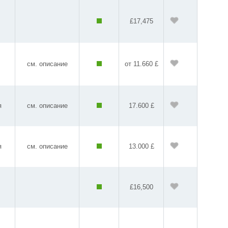
£17,475
см. описание
от 11.660 £
я
см. описание
17.600 £
я
см. описание
13.000 £
£16,500