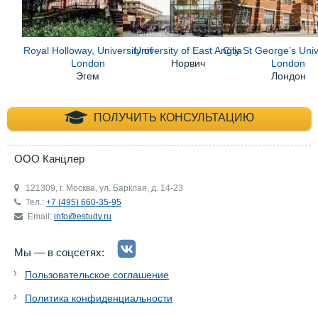
Royal Holloway, University of
University of East Anglia
City St George’s Univ
London
Норвич
London
Эгем
Лондон
+7 (495) 660-35-
ПОЛУЧИТЬ КОНСУЛЬТАЦИЮ
ООО Канцлер
121309, г. Москва, ул. Барклая, д. 14-23
Тел.:
+7 (495) 660-35-95
Email:
info@estudy.ru
Мы — в соцсетях:
Пользовательское соглашение
Политика конфиденциальности