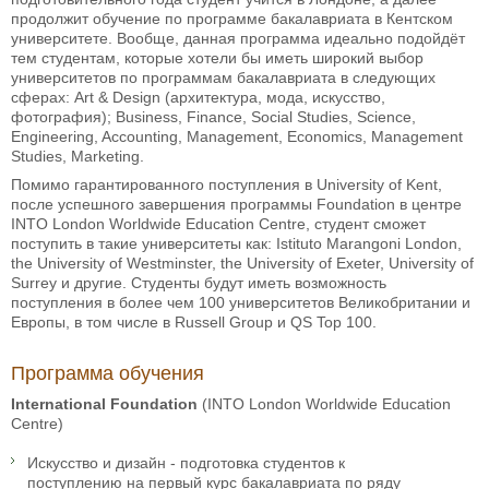
продолжит обучение по программе бакалавриата в Кентском
университете. Вообще, данная программа идеально подойдёт
тем студентам, которые хотели бы иметь широкий выбор
университетов по программам бакалавриата в следующих
сферах: Art & Design (архитектура, мода, искусство,
фотография); Business, Finance, Social Studies, Science,
Engineering, Accounting, Management, Economics, Management
Studies, Marketing.
Помимо гарантированного поступления в University of Kent,
после успешного завершения программы Foundation в центре
INTO London Worldwide Education Centre, студент сможет
поступить в такие университеты как: Istituto Marangoni London,
the University of Westminster, the University of Exeter, University of
Surrey и другие. Студенты будут иметь возможность
поступления в более чем 100 университетов Великобритании и
Европы, в том числе в Russell Group и QS Top 100.
Программа обучения
International Foundation
(INTO London Worldwide Education
Centre)
Искусство и дизайн - подготовка студентов к
поступлению на первый курс бакалавриата по ряду