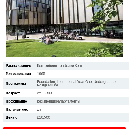
Расположение
Кентербери, графство Кент
Год основания
1965
Foundation, International Year One, Undergraduate,
Программы
Postgraduate
Возраст
от 16 лет
Проживание
резиденция/апартаменты
Наличие мест
Да
Цена от
£16.500