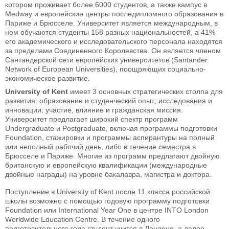
котором проживает более 6000 студентов, а также кампус в
Medway и европейские центры последипломного образования в
Париже и Брюсселе. Университет является международным, в
нем обучаются студенты 158 разных национальностей, а 41%
его академического и исследовательского персонала находятся
за пределами Соединенного Королевства. Он является членом
Сантандерской сети европейских университетов (Santander
Network of European Universities), поощряющих социально-
экономическое развитие.
University of Kent
имеет 3 основных стратегических столпа для
развития: образование и студенческий опыт; исследования и
инновации; участие, влияние и гражданская миссия.
Университет предлагает широкий спектр программ
Undergraduate и Postgraduate, включая программы подготовки
Foundation, стажировки и программы аспирантуры на полный
или неполный рабочий день, либо в течение семестра в
Брюсселе и Париже. Многие из программ предлагают двойную
британскую и европейскую квалификации (международные
двойные награды) на уровне бакалавра, магистра и доктора.
Поступление в University of Kent после 11 класса российской
школы возможно с помощью годовую программу подготовки
Foundation или International Year One в центре INTO London
Worldwide Education Centre. В течение одного
подготовительного года студент учится в Лондоне, а далее