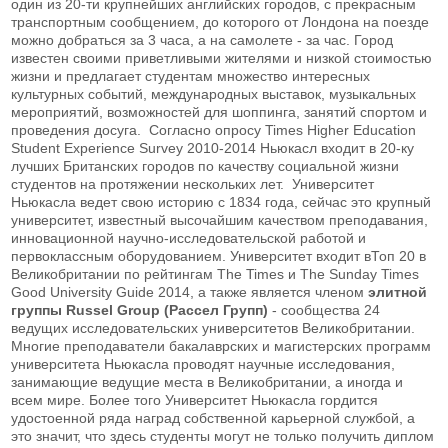
один из 20-ти крупнейших английских городов, с прекрасным
транспортным сообщением, до которого от Лондона на поезде
можно добраться за 3 часа, а на самолете - за час. Город
известен своими приветливыми жителями и низкой стоимостью
жизни и предлагает студентам множество интересных
культурных событий, международных выставок, музыкальных
мероприятий, возможностей для шоппинга, занятий спортом и
проведения досуга. Согласно опросу Times Higher Education
Student Experience Survey 2010-2014 Ньюкасл входит в 20-ку
лучших Британских городов по качеству социальной жизни
студентов на протяжении нескольких лет. Университет
Ньюкасла ведет свою историю с 1834 года, сейчас это крупный
университет, известный высочайшим качеством преподавания,
инновационной научно-исследовательской работой и
первоклассным оборудованием. Университет входит вТоп 20 в
Великобритании по рейтингам The Times и The Sunday Times
Good University Guide 2014, а также является членом
элитной
группы Russel Group (Рассел Групп)
- сообщества 24
ведущих исследовательских университетов Великобритании.
Многие преподаватели бакалаврских и магистерских программ
университета Ньюкасла проводят научные исследования,
занимающие ведущие места в Великобритании, а иногда и
всем мире. Более того Университет Ньюкасла гордится
удостоенной ряда наград собственной карьерной службой, а
это значит, что здесь студенты могут не только получить диплом