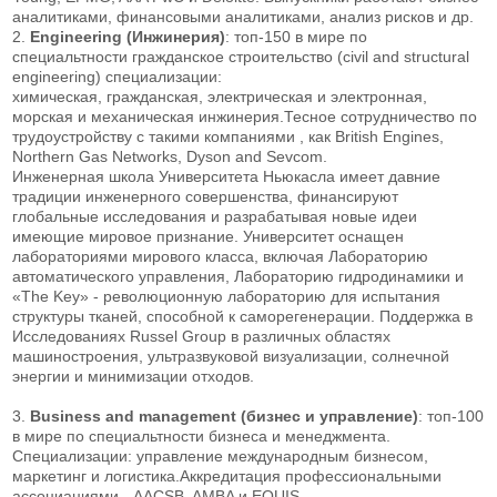
аналитиками, финансовыми аналитиками, анализ рисков и др.
2.
Engineering (Инжинерия)
: топ-150 в мире по
специальтности гражданское строительство (civil and structural
engineering) специализации:
химическая, гражданская, электрическая и электронная,
морская и механическая инжинерия.Тесное сотрудничество по
трудоустройству с такими компаниями , как British Engines,
Northern Gas Networks, Dyson and Sevcom.
Инженерная школа Университета Ньюкасла имеет давние
традиции инженерного совершенства, финансируют
глобальные исследования и разрабатывая новые идеи
имеющие мировое признание. Университет оснащен
лабораториями мирового класса, включая Лабораторию
автоматического управления, Лабораторию гидродинамики и
«The Key» - революционную лабораторию для испытания
структуры тканей, способной к саморегенерации. Поддержка в
Исследованиях Russel Group в различных областях
машиностроения, ультразвуковой визуализации, солнечной
энергии и минимизации отходов.
3.
Business and management (бизнес и управление)
: топ-100
в мире по специальтности бизнеса и менеджмента.
Специализации: управление международным бизнесом,
маркетинг и логистика.Аккредитация профессиональными
ассоциациями - AACSB, AMBA и EQUIS.