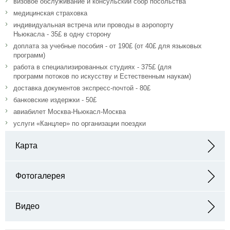
визовое обслуживание и консульский сбор посольства
медицинская страховка
индивидуальная встреча или проводы в аэропорту
Ньюкасла - 35£ в одну сторону
доплата за учебные пособия - от 190£ (от 40£ для языковых
программ)
работа в специализированных студиях - 375£ (для
программ потоков по искусству и Естественным наукам)
доставка документов экспресс-почтой - 80£
банковские издержки - 50£
авиабилет Москва-Ньюкасл-Москва
услуги «Канцлер» по организации поездки
Карта
Адрес: New Castle upon Tyne, NE1 7RU, United Kingdom
Фотогалерея
Видео