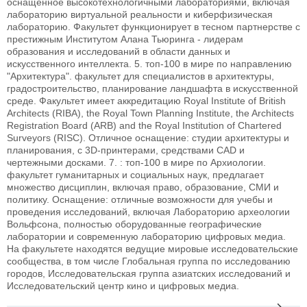
оснащенное высокотехнологичными лабораториями, включая
лабораторию виртуальной реальности и киберфизическая
лабораторию. Факультет функционирует в тесном партнерстве с
престижным Институтом Алана Тьюринга - лидерам
образования и исследований в области данных и
искусственного интеллекта.
5.
топ-100 в мире по направлению
"Архитектура". факультет для специалистов в архитектуры,
градостроительство, планирование ландшафта в искусственной
среде. Факультет имеет аккредитацию Royal Institute of British
Architects (RIBA), the Royal Town Planning Institute, the Architects
Registration Board (ARB) and the Royal Institution of Chartered
Surveyors (RISC). Отличное оснащение: студии архитектуры и
планирования, с 3D-принтерами, средствами CAD и
чертежными досками.
7.
: топ-100 в мире по Архиологии.
факультет гуманитарных и социальных наук, предлагает
множество дисциплин, включая право, образование, СМИ и
политику. Оснащение: отличные возможности для учебы и
проведения исследований, включая Лабораторию археологии
Вольфсона, полностью оборудованные географические
лаборатории и современную лабораторию цифровых медиа.
На факультете находятся ведущие мировые исследовательские
сообщества, в том числе Глобальная группа по исследованию
городов, Исследовательская группа азиатских исследований и
Исследовательский центр кино и цифровых медиа.