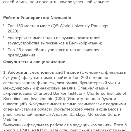
своей мечты, но и положить начало успешной карьере.
Рейтинг Университета Newcastle
:
Топ-150 место в мире (QS World University Rankings
2020);
Университет имеет один из лучших показателей
трудоустройства выпускников в Великобритании;
Тoп-25 европейских университетов по качеству
преподавания
Факультеты и специализации:
1.
Accountin , economics and finance
(Экономика, финансы и
бух учет): факультет имеет рейтинг Топ-200 в мире по
специализациям финансы, экономика, бухгалтерский учет и
международный финансовый анализ. Специализации
аккредитованы Chartered Banker Institute и Chartered Institute of
Securities and Investments (CISI) (Институт ценных бумаг и
инвестиций). Факультет имеет тесные взаимосвязи с ведущими
специалистами в области бухгалтерского учета и финансов в
ряде компаний, включая Amazon, Barclays, Mercedes-Benz и
Vodafone.
Выпускники факультета работают в ведущих компаниях: Ernst &
Young, EPMG, AXA PwC и Deloitte. Выпускники работают бизнес