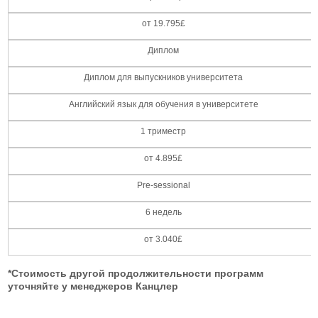
от 19.795£
Диплом
Диплом для выпускников университета
Английский язык для обучения в университете
1 триместр
от 4.895£
Pre-sessional
6 недель
от 3.040£
*Стоимость другой продолжительности программ
уточняйте у менеджеров Канцлер