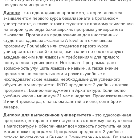
ресурсам университета.
Диплом
- это одногодичная программа, которая является
эквивалентом первого курса бакалавриата в британском
университете, а также готовит студентов к прямому зачислению
на второй курс ряда бакалаврских программ университета
Ньюкасла. Программа предназначена для иностранных
студентов, сдавших экзамены A-level или окончивших
программу Foundation или студентов первого курса
университета в своей стране, чьи знания не соответствуют
академическим или языковым требованиям для прямого
поступления в университет Ньюкасла. Программа дает
возможность улучшить языковые навыки, а также знание
предметов по специальности и развить учебные и
исследовательские навыки, необходимые для успешного
обучения в университете. INTO предлагает 2 учебных потока
программы: Бизнес-менеджмент и Архитектура. Количество
учебных часов - минимум 21 час в неделю. Продолжительность
3 или 4 триместра, с началом занятий в июне, сентябре и
январе.
Диплом для выпускников университета
- это одногодичная
программа, которая готовит студентов к прямому поступлению
в магистратуру и обеспечивает возможность поступить на ряд
магистерских программ. Программа предлагает 2 учебных
потока: Архитектура и Бизнес и Гуманитарные науки. Во время