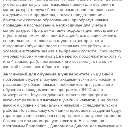
учебы студенты улучшат языковые навыки для обучения в
магистратуре, получат более полные знания по основным
академическим предметам, получат представление о
британской системе образования и приобретут навыки
проведения исследований, необходимые для учебы в
магистратуре. Программа также подходит для иностранных
студентов со смежной специализацией, желающих сменить
специальность, а также для студентов, которые хотят
продолжить обучение после нескольких лет работы или
усовершенствовать знания в выбранной области. Количество
учебных часов - минимум 21 в неделю, продолжительность -3
или 4 триместра (с программой pre-sessional), с началом
занятий в июне, сентябре и январе.
Английский для обучения в университете
- на данной
программе студенты изучают академический английский и
развивают учебные навыки, необходимые для успешного
обучения на академических программах INTO или в
университете. Круглогодичная интенсивная программа
включает развитие языковых и учебных навыков, а на более
высоком уровне - специальных навыков исследовательской
работы. По успешному окончанию программы студенты будут
гарантированно зачислены на программы получения степени
бакалавра или магистра университета Ньюкасла; на
программы Foundation , Диплом или Диплом для выпускников