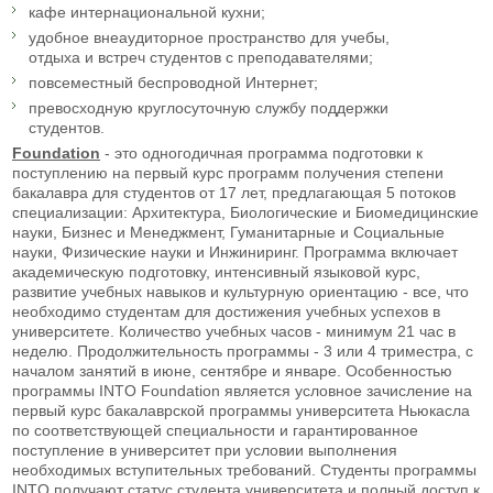
кафе интернациональной кухни;
удобное внеаудиторное пространство для учебы,
отдыха и встреч студентов с преподавателями;
повсеместный беспроводной Интернет;
превосходную круглосуточную службу поддержки
студентов.
Foundation
- это одногодичная программа подготовки к
поступлению на первый курс программ получения степени
бакалавра для студентов от 17 лет, предлагающая 5 потоков
специализации: Архитектура, Биологические и Биомедицинские
науки, Бизнес и Менеджмент, Гуманитарные и Социальные
науки, Физические науки и Инжиниринг. Программа включает
академическую подготовку, интенсивный языковой курс,
развитие учебных навыков и культурную ориентацию - все, что
необходимо студентам для достижения учебных успехов в
университете. Количество учебных часов - минимум 21 час в
неделю. Продолжительность программы - 3 или 4 триместра, с
началом занятий в июне, сентябре и январе. Особенностью
программы INTO Foundation является условное зачисление на
первый курс бакалаврской программы университета Ньюкасла
по соответствующей специальности и гарантированное
поступление в университет при условии выполнения
необходимых вступительных требований. Студенты программы
INTO получают статус студента университета и полный доступ к