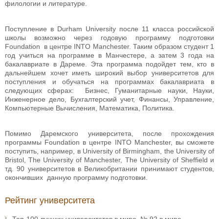
филологии и литературе.
Поступление в Durham University после 11 класса российской
школы возможно через годовую программу подготовки
Foundation в центре INTO Manchester. Таким образом студент 1
год учиться на программе в Манчестере, а затем 3 года на
бакалавриате в Дареме. Эта программа подойдет тем, кто в
дальнейшем хочет иметь широкий выбор университетов для
поступления и обучаться на программах бакалавриата в
следующих сферах: Бизнес, Гуманитарные науки, Науки,
Инженерное дело, Бухгалтерский учет, Финансы, Управление,
Компьютерные Вычисления, Математика, Политика.
Помимо Даремского университета, после прохождения
программы Foundation в центре INTO Manchester, вы сможете
поступить, например, в University of Birmingham, the University of
Bristol, The University of Manchester, The University of Sheffield и
тд. 90 университетов в Великобритании принимают студентов,
окончивших данную программу подготовки.
Рейтинг университета
Топ-100 лучших университетов в мире, № 92 в мире