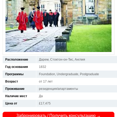
Расположение
Дарем, Стоктон-он-Тис, Англия
Год основания
1832
Программы
Foundation, Undergraduate, Postgraduate
Возраст
от 17 лет
Проживание
резиденция/апартаменты
Наличие мест
Да
Цена от
£17,475
Забронировать / Получить консультацию →