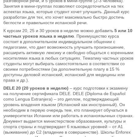
разговорной речи, и 5 уроков в мини-группе (2-3 человека).
Занятия в мини-группах позволяют сосредоточиться на тех
аспектах языка, которые студент хочет улучшить. Данный курс
разработан для тех, кто хочет максимально быстро достичь
беглости и правильности испанской речи.
К курсам 20, 25 и 30 уроков в неделю можно добавить
5 или 10
частных уроков языка в неделю
.
Преимущество курса
состоит в дополнительном индивидуальном общении с
педагогами, что дает возможность улучшить произношение,
расширить активную лексику и свободно общаться с коренными
носителями языка в любых ситуациях. Тематику частных уроков
студенты могут выбирать самостоятельно в соответствии со
своими потребностями (за дополнительную плату в 15 %
доступны деловой испанский, испанский для медицины или
права и др.).
DELE 20 (20 уроков в неделю)
– курс подготовки к экзамену
на получение сертификата DELE. DELE (Diploma de Español
como Lengua Extranjera) – это диплом, подтверждающий
уровень владения языком (Испанский как иностранный). Он
необходим в первую очередь тем, кто планирует обучаться в
университетах Испании или работать в испаноязычных странах.
Документ выдается министерством образования, культуры и
спорта страны и подтверждает 6 языковых уровней – от А1
(выживание) до С2 (владение в совершенстве). Школы Enforex