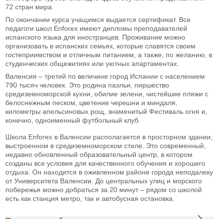
72 стран мира.
По окончании курса учащимся выдается сертификат. Все
педагоги школ Enforex имеют дипломы преподавателей
испанского языка для иностранцев. Проживание можно
организовать в испанских семьях, которые славятся своим
гостеприимством и отличным питанием, а также, по желанию, в
студенческих общежитиях или уютных апартаментах.
Валенсия – третий по величине город Испании с населением
790 тысяч человек. Это родина паэльи, пиршество
средиземноморской кухни, обилие зелени, чистейшие пляжи с
белоснежным песком, цветение черешни и миндаля,
километры апельсиновых рощ, знаменитый Фестиваль огня и,
конечно, одноименный футбольный клуб.
Школа Enforex в Валенсии располагается в просторном здании,
выстроенном в средиземноморском стиле. Это современный,
недавно обновленный образовательный центр, в котором
созданы все условия для качественного обучения и хорошего
отдыха. Он находится в оживленном районе города неподалеку
от Университета Валенсии. До центральных улиц и морского
побережья можно добраться за 20 минут – рядом со школой
есть как станция метро, так и автобусная остановка.