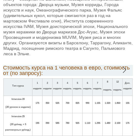
объектов города: Дворца музыки, Музея корриды, Города
искусств и наук, Океанографического парка, Музея Фальяс
(удивительных кукол, которые сжигаются раз в год на
мартовском Фестивале огня), Института современного
искусства IVAM, Музея доисторической эпохи, Национального
музея керамики во Дворце маркизов Дос-Агуас, Музея эпохи
Просвещения и модернизма MUVIM, Музея риса и многих
других. Организуются визиты в Барселону, Таррагону, Аликанте,
Мадрид, посещение римского театра в Сагунто, Пальмового
леса в Эльче.
Стоимость курса на 1 человека в евро, стоимость
от (по запросу):
8
12
1
2
3
4
5
6
7
Доп.
Тип курса
неделя
недели
недели
недель
недель
недель
недель
неделя
недель
недель
Intensive 20
175
350
525
700
825
990
1.155
1.320
1.860
155
(20
уроков в неделю
)
Intensive
25
195
390
585
780
925
1.110
1.295
1.480
2.100
175
(20 ур/нед. + 5
разговорных ур/нед.)