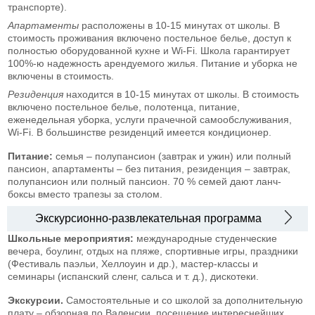
транспорте).
Апартаменты
расположены в 10-15 минутах от школы. В
стоимость проживания включено постельное белье, доступ к
полностью оборудованной кухне и Wi-Fi. Школа гарантирует
100%-ю надежность арендуемого жилья. Питание и уборка не
включены в стоимость.
Резиденция
находится в 10-15 минутах от школы. В стоимость
включено постельное белье, полотенца, питание,
еженедельная уборка, услуги прачечной самообслуживания,
Wi-Fi. В большинстве резиденций имеется кондиционер.
Питание:
семья – полупансион (завтрак и ужин) или полный
пансион, апартаменты – без питания, резиденция – завтрак,
полупансион или полный пансион. 70 % семей дают ланч-
боксы вместо трапезы за столом.
Экскурсионно-развлекательная программа
Школьные мероприятия:
международные студенческие
вечера, боулинг, отдых на пляже, спортивные игры, праздники
(Фестиваль паэльи, Хеллоуин и др.), мастер-классы и
семинары (испанский сленг, сальса и т. д.), дискотеки.
Экскурсии.
Самостоятельные и со школой за дополнительную
плату – обзорная по Валенсии, посещение интереснейших