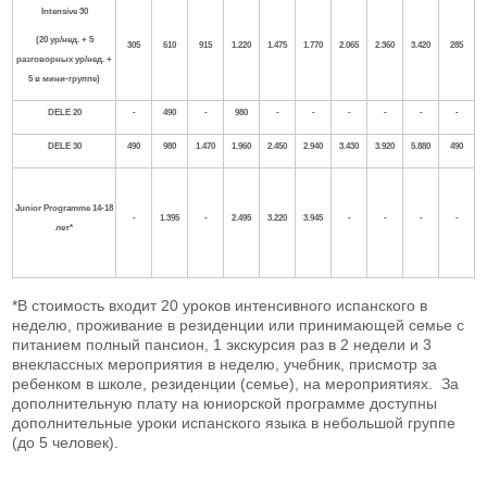
Intensive
30
(20 ур/нед. + 5
305
610
915
1.220
1.475
1.770
2.065
2.360
3.420
285
разговорных ур/нед. +
5 в мини-группе)
DELE
20
-
490
-
980
-
-
-
-
-
-
DELE
30
490
980
1.470
1.960
2.450
2.940
3.430
3.920
5.880
490
Junior Programme 14-18
-
1.395
-
2.495
3.220
3.945
-
-
-
-
лет*
*В стоимость входит 20 уроков интенсивного испанского в
неделю, проживание в резиденции или принимающей семье с
питанием полный пансион, 1 экскурсия раз в 2 недели и 3
внеклассных мероприятия в неделю, учебник, присмотр за
ребенком в школе, резиденции (семье), на мероприятиях. За
дополнительную плату на юниорской программе доступны
дополнительные уроки испанского языка в небольшой группе
(до 5 человек).