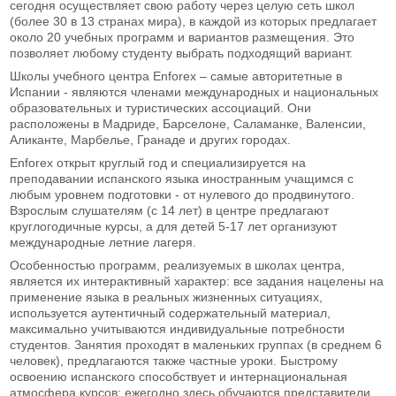
сегодня осуществляет свою работу через целую сеть школ
(более 30 в 13 странах мира), в каждой из которых предлагает
около 20 учебных программ и вариантов размещения. Это
позволяет любому студенту выбрать подходящий вариант.
Школы учебного центра Enforex – самые авторитетные в
Испании - являются членами международных и национальных
образовательных и туристических ассоциаций. Они
расположены в Мадриде, Барселоне, Саламанке, Валенсии,
Аликанте, Марбелье, Гранаде и других городах.
Enforex открыт круглый год и специализируется на
преподавании испанского языка иностранным учащимся с
любым уровнем подготовки - от нулевого до продвинутого.
Взрослым слушателям (с 14 лет) в центре предлагают
круглогодичные курсы, а для детей 5-17 лет организуют
международные летние лагеря.
Особенностью программ, реализуемых в школах центра,
является их интерактивный характер: все задания нацелены на
применение языка в реальных жизненных ситуациях,
используется аутентичный содержательный материал,
максимально учитываются индивидуальные потребности
студентов. Занятия проходят в маленьких группах (в среднем 6
человек), предлагаются также частные уроки. Быстрому
освоению испанского способствует и интернациональная
атмосфера курсов: ежегодно здесь обучаются представители