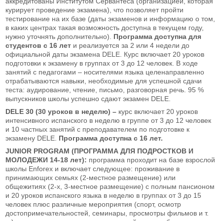
аккредитованы Институтом Сервантеса (организацией, которая
курирует проведение экзамена), что позволяет пройти
тестирование на их базе (даты экзаменов и информацию о том,
в каких центрах такая возможность доступна в текущем году,
нужно уточнять дополнительно).
Программа доступна для
студентов с 16 лет
и реализуется за 2 или 4 недели до
официальной даты экзамена DELE. Курс включает 20 уроков
подготовки к экзамену в группах от 3 до 12 человек. В ходе
занятий с педагогами – носителями языка целенаправленно
отрабатываются навыки, необходимые для успешной сдачи
теста: аудирование, чтение, письмо, разговорная речь. 95 %
выпускников школы успешно сдают экзамен DELE.
DELE 30 (30 уроков в неделю) –
курс включает 20 уроков
интенсивного испанского в неделю в группе от 3 до 12 человек
и 10 частных занятий с преподавателем по подготовке к
экзамену DELE.
Программа доступна с 16 лет.
JUNIOR PROGRAM (ПРОГРАММА ДЛЯ ПОДРОСТКОВ И
МОЛОДЕЖИ 14-18 лет):
программа проходит на базе взрослой
школы Enforex и включает следующее: проживание в
принимающих семьях (2-местное размещение) или
общежитиях (2-х, 3-местное размещение) с полным пансионом
и 20 уроков испанского языка в неделю в группах от 3 до 15
человек плюс различные мероприятия (спорт, осмотр
достопримечательностей, семинары, просмотры фильмов и т.