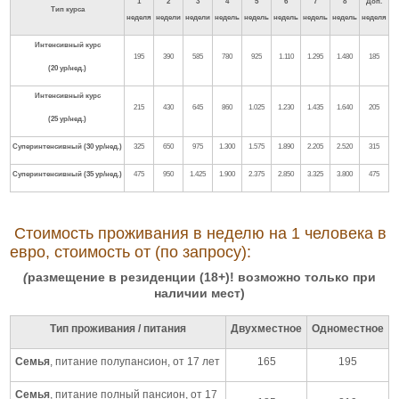
1
2
3
4
5
6
7
8
Доп.
Тип курса
неделя
недели
недели
недель
недель
недель
недель
недель
неделя
Интенсивный курс
195
390
585
780
925
1.110
1.295
1.480
185
(20 ур/нед.)
Интенсивный курс
215
430
645
860
1.025
1.230
1.435
1.640
205
(25 ур/нед.)
Суперинтенсивный (30 ур/нед.)
325
650
975
1.300
1.575
1.890
2.205
2.520
315
Суперинтенсивный (35 ур/нед.)
475
950
1.425
1.900
2.375
2.850
3.325
3.800
475
Стоимость проживания в неделю на 1 человека в
евро, стоимость от (по запросу):
(
размещение в резиденции (18+)! возможно только при
наличии мест)
Тип проживания / питания
Двухместное
Одноместное
Семья
, питание полупансион, от 17 лет
165
195
Семья
, питание полный пансион, от 17