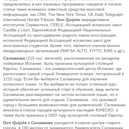
предлагаемых в них языковых программах говорили и писали
статьи такие всемирно известные средства массовой
информации, как CNN, The New York Times, UK Daily Telegraph,
International Herald Tribune.
Don
Quijote
аккредитована
институтом Сервантеса, CEELE, Ассоциацией испанских школ
Castilla y Leyn, Европейской Федерацией Национальных
Ассоциаций по преподаванию родного языка иностранцам,
испанской Федерацией Ассоциаций испанских школ для
иностранных студентов. Кроме того, является членом многих
международных организаций (NAFSA, ALTO, FIYTO, EAIE и др.).
Саламанка
(215 тыс. жителей), расположенная на западном
побережье Испании, была признана культурной столицей
Европы. Саламанка - это университетский центр Испании, где
расположен самый старый Университет в мире, построенный в
1215 году. Если Вы выберете Саламанку для изучения
испанского языка, то Вы выберете не только отличный курс,
который обеспечит успешный старт в обучении, ведь жители
Саламанки разговаривают на чистом испанском языке, но и
удивительное место для отдыха. Саламанка - это красивый
город с большими возможностями для развлечений. Саламанка
внесена в список городов культурного наследия ЮНЕСКО, а
также была признана в 2002 году культурной столицей Европы.
Don
Quijote
в
Саламанке
находится в самом центре старого
города, в 100 метрах от знаменитого Университета Саламанки