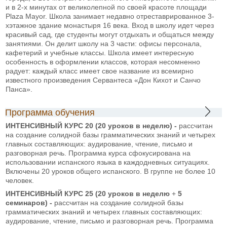
и в 2-х минутах от великолепной по своей красоте площади
Plaza Mayor. Школа занимает недавно отреставрированное 3-
хэтажное здание монастыря 16 века. Вход в школу идет через
красивый сад, где студенты могут отдыхать и общаться между
занятиями. Он делит школу на 3 части: офисы персонала,
кафетерий и учебные классы. Школа имеет интересную
особенность в оформлении классов, которая несомненно
радует: каждый класс имеет свое название из всемирно
известного произведения Сервантеса «Дон Кихот и Санчо
Панса».
Программа обучения
ИНТЕНСИВНЫЙ КУРС 20 (20 уроков в неделю) -
рассчитан
на создание солидной базы грамматических знаний и четырех
главных составляющих: аудирование, чтение, письмо и
разговорная речь. Программа курса сфокусирована на
использовании испанского языка в каждодневных ситуациях.
Включены 20 уроков общего испанского. В группе не более 10
человек.
ИНТЕНСИВНЫЙ КУРС 25 (20 уроков в неделю
+
5
семинаров
) -
рассчитан на создание солидной базы
грамматических знаний и четырех главных составляющих:
аудирование, чтение, письмо и разговорная речь. Программа