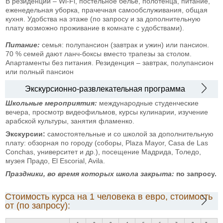
В резиденции – Wi-Fi, постельное белье, полотенца, питание,
еженедельная уборка, прачечная самообслуживания, общая
кухня. Удобства на этаже (по запросу и за дополнительную
плату возможно проживание в комнате с удобствами).
Питание:
семья: полупансион (завтрак и ужин) или пансион.
70 % семей дают ланч-боксы вместо трапезы за столом.
Апартаменты без питания. Резиденция – завтрак, полупансион
или полный пансион
Экскурсионно-развлекательная программа
Школьные мероприятия:
международные студенческие
вечера, просмотр видеофильмов, курсы кулинарии, изучение
арабской культуры, занятия фламенко.
Экскурсии:
самостоятельные и со школой за дополнительную
плату: обзорная по городу (соборы, Plaza Mayor, Casa de Las
Conchas, университет и др.), посещение Мадрида, Толедо,
музея Прадо, El Escorial, Avila.
Праздники, во время которых школа закрыта:
по запросу.
Стоимость курса на 1 человека в евро, стоимость
от (по запросу):