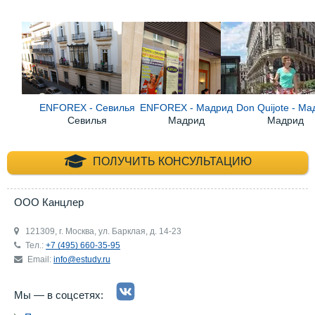
ENFOREX - Севилья
ENFOREX - Мадрид
Don Quijote - М
Севилья
Мадрид
Мадрид
+7 (495) 660-35-
ПОЛУЧИТЬ КОНСУЛЬТАЦИЮ
ООО Канцлер
121309, г. Москва, ул. Барклая, д. 14-23
Тел.:
+7 (495) 660-35-95
Email:
info@estudy.ru
Мы — в соцсетях: