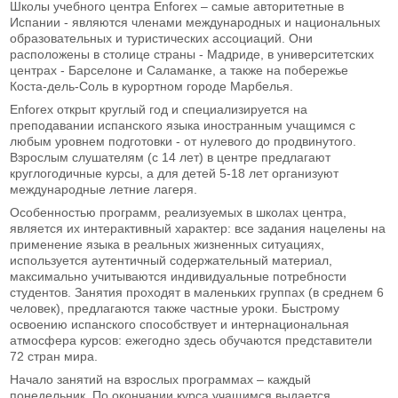
Школы учебного центра Enforex – самые авторитетные в
Испании - являются членами международных и национальных
образовательных и туристических ассоциаций. Они
расположены в столице страны - Мадриде, в университетских
центрах - Барселоне и Саламанке, а также на побережье
Коста-дель-Соль в курортном городе Марбелья.
Enforex открыт круглый год и специализируется на
преподавании испанского языка иностранным учащимся с
любым уровнем подготовки - от нулевого до продвинутого.
Взрослым слушателям (с 14 лет) в центре предлагают
круглогодичные курсы, а для детей 5-18 лет организуют
международные летние лагеря.
Особенностью программ, реализуемых в школах центра,
является их интерактивный характер: все задания нацелены на
применение языка в реальных жизненных ситуациях,
используется аутентичный содержательный материал,
максимально учитываются индивидуальные потребности
студентов. Занятия проходят в маленьких группах (в среднем 6
человек), предлагаются также частные уроки. Быстрому
освоению испанского способствует и интернациональная
атмосфера курсов: ежегодно здесь обучаются представители
72 стран мира.
Начало занятий на взрослых программах – каждый
понедельник. По окончании курса учащимся выдается