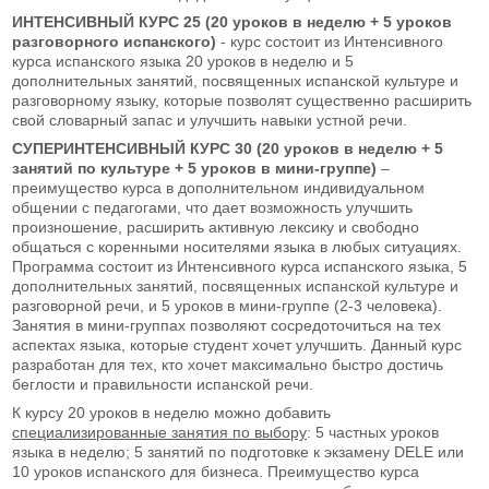
ИНТЕНСИВНЫЙ КУРС 25 (20 уроков в неделю + 5 уроков
разговорного испанского)
- курс состоит из Интенсивного
курса испанского языка 20 уроков в неделю и 5
дополнительных занятий, посвященных испанской культуре и
разговорному языку, которые позволят существенно расширить
свой словарный запас и улучшить навыки устной речи.
СУПЕРИНТЕНСИВНЫЙ
КУРС 30 (20 уроков в неделю + 5
занятий по культуре + 5 уроков в мини-группе)
–
преимущество курса в дополнительном индивидуальном
общении с педагогами, что дает возможность улучшить
произношение, расширить активную лексику и свободно
общаться с коренными носителями языка в любых ситуациях.
Программа состоит из Интенсивного курса испанского языка, 5
дополнительных занятий, посвященных испанской культуре и
разговорной речи, и 5 уроков в мини-группе (2-3 человека).
Занятия в мини-группах позволяют сосредоточиться на тех
аспектах языка, которые студент хочет улучшить. Данный курс
разработан для тех, кто хочет максимально быстро достичь
беглости и правильности испанской речи.
К курсу 20 уроков в неделю можно добавить
специализированные занятия по выбору
: 5 частных уроков
языка в неделю; 5 занятий по подготовке к экзамену DELE или
10 уроков испанского для бизнеса. Преимущество курса