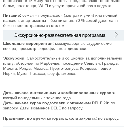
проживают в 15 минутах от школы. Предоставляют постельное
белье, полотенца, Wi-Fi и услуги прачечной раз в неделю.
Питание:
семья – полупансион (завтрак и ужин) или полный
пансион, апартаменты – без питания. 70 % семей дают ланч-
боксы вместо трапезы за столом.
Экскурсионно-развлекательная программа
Школьные мероприятия:
международные студенческие
вечера, просмотр видеофильмов, дискотеки.
Экскурсии
. Самостоятельные и со школой за дополнительную
плату: обзорная по Марбелье, посещение Севильи, Гранады,
Малаги, Ронды, Михаса, Пуэрто-Бануса, Кордовы, пещер
Нерхи, Музея Пикассо, шоу фламенко.
Даты начала интенсивных и комбинированных курсов:
каждый понедельник в течение года.
Даты начала курса подготовки к экзаменам DELE 20:
по
запросу. Даты экзаменов DELE по запросу.
Праздники, во время которых школа закрыта:
по запросу.