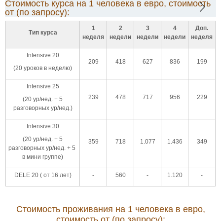
Стоимость курса на 1 человека в евро, стоимость
от (по запросу):
1
2
3
4
Доп.
Тип курса
неделя
недели
недели
недели
неделя
Intensive 20
209
418
627
836
199
(20 уроков в неделю)
Intensive 25
239
478
717
956
229
(20 ур/нед. + 5
разговорных ур/нед.)
Intensive 30
(20 ур/нед. + 5
359
718
1.077
1.436
349
разговорных ур/нед. + 5
в мини группе)
DELE 20 ( от 16 лет)
-
560
-
1.120
-
Стоимость проживания на 1 человека в евро,
стоимость от (по запросу):