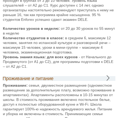
проходят в группах от 3 до 10 человек. Уровень языка
слушателей – от А2 до С1. Курс доступен с 14 лет, однако
организаторы настоятельно рекомендуют приступать к нему не
раньше 16, так как программа крайне насыщенна. 95 %
студентов Enforex успешно сдают экзамен DELE.
Количество уроков в неделю:
от 20 до 30 уроков по 55 минут
в неделю
Количество студентов в классе:
в среднем 6, максимум 12
человек, занятия по испанской культуре и разговорной речи –
максимум 15 человек, уроки в мини-группе – максимум 4
человека, экзаменационная подготовка.
Уровень знания языка: для всех курсов
- от Начального до
Продвинутого (от А1 до С2), для программы подготовки к DELE
– от А2 до С1.
Проживание и питание
Проживание:
семья, двухместное размещение (одноместное
размещение за дополнительную плату, возможно проживание в
апартаментах). Апартаменты расположены в 10-15 минутах от
школы. В стоимость проживания включено постельное белье,
доступ к полностью оборудованной кухне и Wi-Fi. Школа
гарантирует 100%-ю надежность арендуемого жилья. Питание
и уборка не включены в стоимость. Принимающие семьи