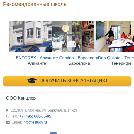
Рекомендованные школы
ENFOREX - Аликанте
Сamino - Барселона
Don Quijote - Те
Аликанте
Барселона
Тенерифе
+7 (495) 660-35-
ПОЛУЧИТЬ КОНСУЛЬТАЦИЮ
ООО Канцлер
121309, г. Москва, ул. Барклая, д. 14-23
Тел.:
+7 (495) 660-35-95
Email:
info@estudy.ru