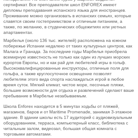
сертификат. Все преподаватели школ ENFOREX имеют
дипломы преподавания испанского языка для иностранцев.
Проживание можно организовать в испанских семьях, которые
славятся своим гостеприимством и отличным питанием, а
также, по желанию, в студенческих общежитиях или уютных
апартаментах.
Марбелья (около 136 тыс. жителей) расположена на южном
побережье Испании недалеко от таких культурных центров, как
Малага и Гранада. За последние годы Марбелья приобрела
всемирную известность не только как один из лучших морских
курортов Европы, но и как рай для любителей игры в гольф.
Высококвалифицированные инструкторы, отличные поля для
гольфа, а также круглосуточное освещение позволят
любителям этого вида спорта наслаждаться игрой в любое
время суток. Мягкий климат, чистое море, песочные пляжи,
большие возможности для отдыха и развлечений сделают ваше
пребывание в Марбелье незабываемым.
Школа Enforex находится в 5 минутах ходьбы от пляжей,
магазинов, баров и от Maritime Promenade, занимая 3-этажное
здание. В здании школы есть 17 аудиторий с аудиовизуальным
оборудованием, терраса, компьютерный класс, библиотека с
читальным залом, видеозал, большая общая комната с
торговыми автоматами.