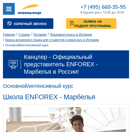
+7 (495) 660-35-95
В будние дни с 10:00 до 19:00
ЗАЯВКА НА
ОБРАТНЫЙ ЗВОНОК
ПОДБОР ПРОГРАММЫ
/
/
/
Главная
Страны
Испания
Языковые курсы в Испании
/
Курсы испанского языка для студентов и взрослых в Испании
/
Основной/интенсивный курс
Канцлер - Официальный
представитель ENFOREX -
Марбелья в России!
Основной/интенсивный курс
Школа ENFOREX - Марбелья