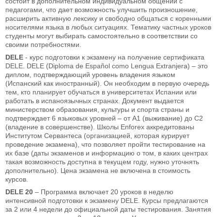
состоит в дополнительном индивидуальном общении с
педагогами, что дает возможность улучшить произношение,
расширить активную лексику и свободно общаться с коренными
носителями языка в любых ситуациях. Тематику частных уроков
студенты могут выбирать самостоятельно в соответствии со
своими потребностями.
DELE
- курс подготовки к экзамену на получение сертификата
DELE. DELE (Diploma de Español como Lengua Extranjera) – это
диплом, подтверждающий уровень владения языком
(Испанский как иностранный). Он необходим в первую очередь
тем, кто планирует обучаться в университетах Испании или
работать в испаноязычных странах. Документ выдается
министерством образования, культуры и спорта страны и
подтверждает 6 языковых уровней – от А1 (выживание) до С2
(владение в совершенстве). Школы Enforex аккредитованы
Институтом Сервантеса (организацией, которая курирует
проведение экзамена), что позволяет пройти тестирование на
их базе (даты экзаменов и информацию о том, в каких центрах
такая возможность доступна в текущем году, нужно уточнять
дополнительно). Цена экзамена не включена в стоимость
курсов.
DELE 20
– Программа включает 20 уроков в неделю
интенсивной подготовки к экзамену DELE. Курсы предлагаются
за 2 или 4 недели до официальной даты тестирования. Занятия